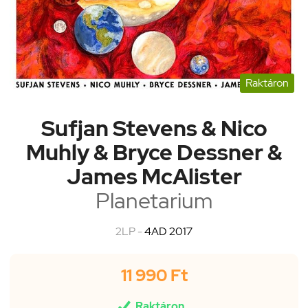
Raktáron
Sufjan Stevens & Nico
Muhly & Bryce Dessner &
James McAlister
Planetarium
2LP -
4AD 2017
11 990 Ft

Raktáron