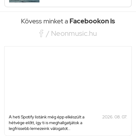
Kövess minket a
Facebookon is

/ Neonmusic.hu
A heti Spotify listánk még épp elkészült a
2026. 08. 07.
hétvége előtt, így ti is meghallgatjátok a
legfrissebb lemezeink válogatot...