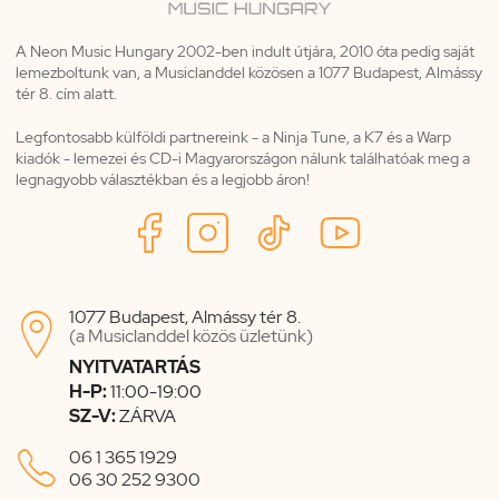
A Neon Music Hungary 2002-ben indult útjára, 2010 óta pedig saját
lemezboltunk van, a Musiclanddel közösen a 1077 Budapest, Almássy
tér 8. cím alatt.
Legfontosabb külföldi partnereink - a Ninja Tune, a K7 és a Warp
kiadók - lemezei és CD-i Magyarországon nálunk találhatóak meg a
legnagyobb választékban és a legjobb áron!
1077 Budapest, Almássy tér 8.

(a Musiclanddel közös üzletünk)
NYITVATARTÁS
H-P:
11:00-19:00
SZ-V:
ZÁRVA

06 1 365 1929
06 30 252 9300