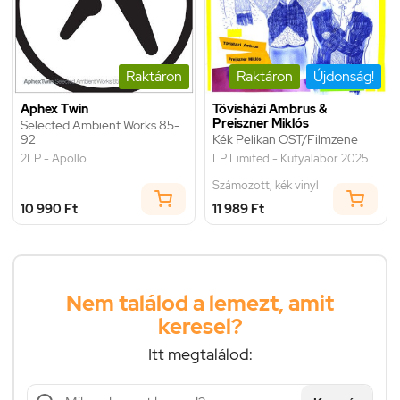
Raktáron
Raktáron
Újdonság!
Aphex Twin
Tövisházi Ambrus &
Preiszner Miklós
Selected Ambient Works 85-
92
Kék Pelikan OST/Filmzene
2LP - Apollo
LP Limited - Kutyalabor 2025
Számozott, kék vinyl
10 990 Ft
11 989 Ft
Nem találod a lemezt, amit
keresel?
Itt megtalálod: