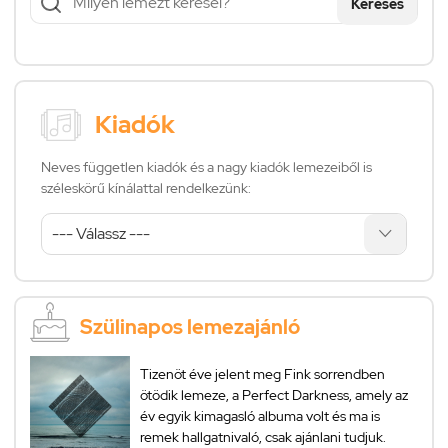
Keresés
Kiadók
Neves független kiadók és a nagy kiadók lemezeiből is
széleskörű kínálattal rendelkezünk:
Szülinapos lemezajánló
Tizenöt éve jelent meg Fink sorrendben
ötödik lemeze, a Perfect Darkness, amely az
év egyik kimagasló albuma volt és ma is
remek hallgatnivaló, csak ajánlani tudjuk.