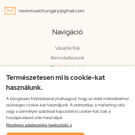

neonmusichungary@gmail.com
Navigáció
Vásárlói fiók
Bemutatkozunk
Elérhetőségeink
Természetesen mi is cookie-kat
Hírlevél
használunk.
Rendelési információk
Impresszum
A böngészés folytatásával jóváhagyod, hogy az oldal működéséhez
szükséges cookie-kat használjunk. A statisztikai, a marketing célú
Vissza a főoldalra
vagy a személyre szabással kapcsolatos cookie-kat csak a
hozzájárulásod után használjuk.
Részletes adatkezelési tájékoztató »
Neon Music Hungary Bt.