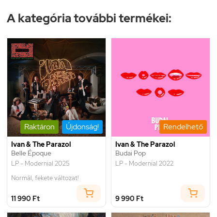
A kategória további termékei:
Raktáron
Újdonság!
Rendelhető
Ivan & The Parazol
Ivan & The Parazol
Belle Époque
Budai Pop
LP - Modernial 2025
LP - Modernial 2022
Normál, fekete változat!
11 990 Ft
9 990 Ft