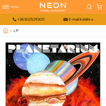
MENÜ


+36302529300
E-mail küldés »
»
LP