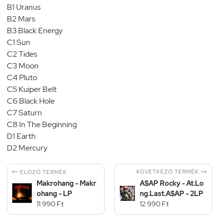
B1 Uranus
B2 Mars
B3 Black Energy
C1 Sun
C2 Tides
C3 Moon
C4 Pluto
C5 Kuiper Belt
C6 Black Hole
C7 Saturn
C8 In The Beginning
D1 Earth
D2 Mercury


KÖVETKEZŐ TERMÉK
ELŐZŐ TERMÉK
Makrohang - Makr
A$AP Rocky - At.Lo
ohang - LP
ng.Last.A$AP - 2LP
11 990 Ft
12 990 Ft