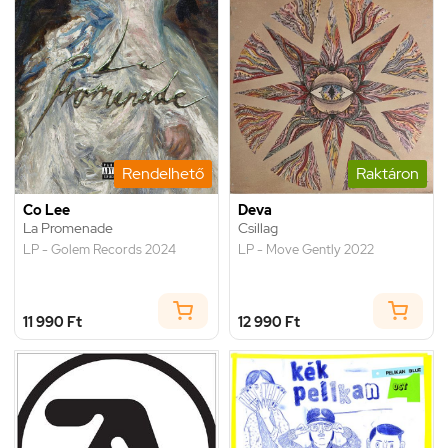
Rendelhető
Raktáron
Co Lee
Deva
La Promenade
Csillag
LP - Golem Records 2024
LP - Move Gently 2022
11 990 Ft
12 990 Ft