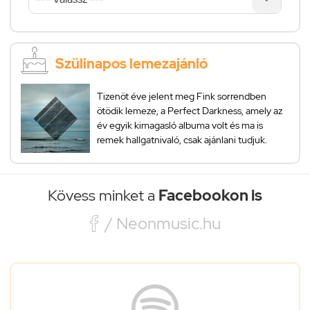
Szülinapos lemezajánló
Tizenöt éve jelent meg Fink sorrendben
ötödik lemeze, a Perfect Darkness, amely az
év egyik kimagasló albuma volt és ma is
remek hallgatnivaló, csak ajánlani tudjuk.
Kövess minket a
Facebookon is

/ Neonmusic.hu