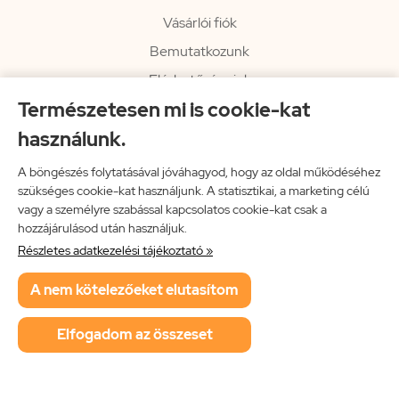
Vásárlói fiók
Bemutatkozunk
Elérhetőségeink
Természetesen mi is cookie-kat
Hírlevél
használunk.
Rendelési információk
Impresszum
A böngészés folytatásával jóváhagyod, hogy az oldal működéséhez
szükséges cookie-kat használjunk. A statisztikai, a marketing célú
Vissza a főoldalra
vagy a személyre szabással kapcsolatos cookie-kat csak a
hozzájárulásod után használjuk.
Részletes adatkezelési tájékoztató »
Neon Music Hungary Bt.
A nem kötelezőeket elutasítom
ÁSZF
Adatkezelési tájékoztató
Elfogadom az összeset