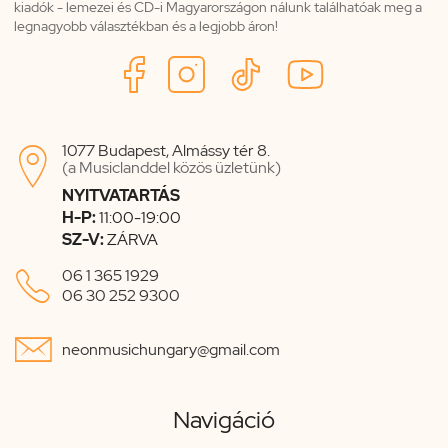
kiadók - lemezei és CD-i Magyarországon nálunk találhatóak meg a
legnagyobb választékban és a legjobb áron!
1077 Budapest, Almássy tér 8.

(a Musiclanddel közös üzletünk)
NYITVATARTÁS
H-P:
11:00-19:00
SZ-V:
ZÁRVA

06 1 365 1929
06 30 252 9300

neonmusichungary@gmail.com
Navigáció