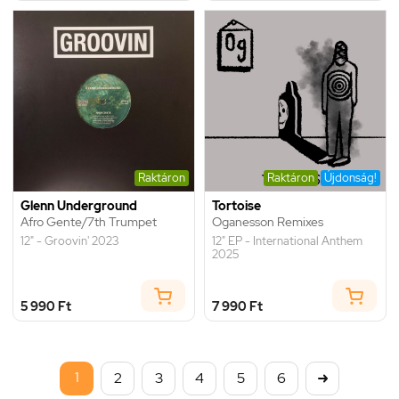
Raktáron
Raktáron
Újdonság!
Glenn Underground
Tortoise
Afro Gente/7th Trumpet
Oganesson Remixes
12" - Groovin' 2023
12" EP - International Anthem
2025
5 990 Ft
7 990 Ft
1
2
3
4
5
6
