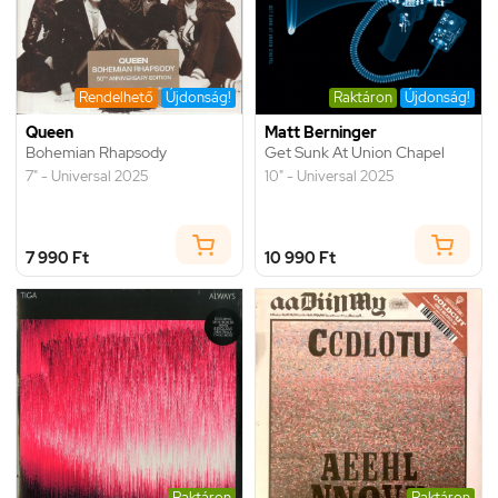
Rendelhető
Újdonság!
Raktáron
Újdonság!
Queen
Matt Berninger
Bohemian Rhapsody
Get Sunk At Union Chapel
7" - Universal 2025
10" - Universal 2025
7 990 Ft
10 990 Ft
Raktáron
Raktáron