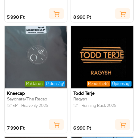
5 990 Ft
8 990 Ft
Raktáron
Újdonság!
Rendelhető
Újdonság!
Kneecap
Todd Terje
Sayōnara/The Recap
Ragysh
12" EP - Heavenly 2025
12" - Running Back 2025
7 990 Ft
6 990 Ft