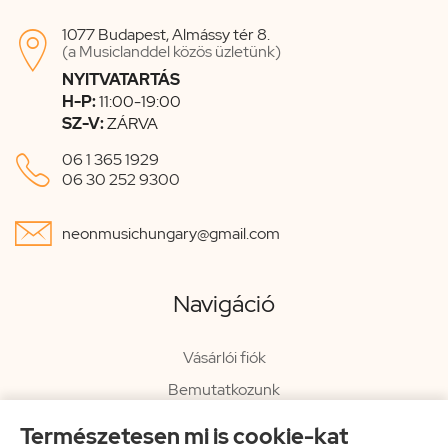
1077 Budapest, Almássy tér 8.

(a Musiclanddel közös üzletünk)
NYITVATARTÁS
H-P:
11:00-19:00
SZ-V:
ZÁRVA

06 1 365 1929
06 30 252 9300

neonmusichungary@gmail.com
Navigáció
Vásárlói fiók
Bemutatkozunk
Elérhetőségeink
Természetesen mi is cookie-kat