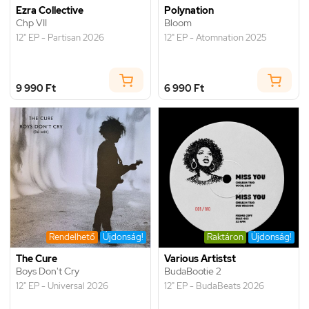
Ezra Collective
Polynation
Chp VII
Bloom
12" EP - Partisan 2026
12" EP - Atomnation 2025
9 990 Ft
6 990 Ft
Rendelhető
Újdonság!
Raktáron
Újdonság!
The Cure
Various Artistst
Boys Don't Cry
BudaBootie 2
12" EP - Universal 2026
12" EP - BudaBeats 2026