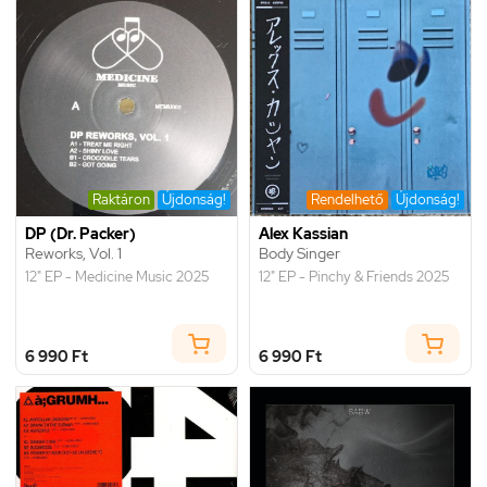
Raktáron
Újdonság!
Rendelhető
Újdonság!
DP (Dr. Packer)
Alex Kassian
Reworks, Vol. 1
Body Singer
12" EP - Medicine Music 2025
12" EP - Pinchy & Friends 2025
6 990 Ft
6 990 Ft