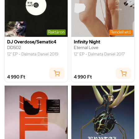
Raktáron
Rendelhető
DJ Overdose/Sematic4
Infinity Night
DDS02
Eternal Love
12" EP - Dalmata Daniel 2019
12" EP - Dalmata Daniel 2017
4 990 Ft
4 990 Ft