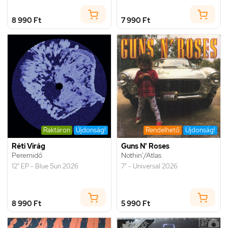
8 990 Ft
7 990 Ft
Raktáron
Újdonság!
Rendelhető
Újdonság!
Réti Virág
Guns N' Roses
Peremidő
Nothin'/Atlas
12" EP - Blue Sun 2026
7" - Universal 2026
8 990 Ft
5 990 Ft