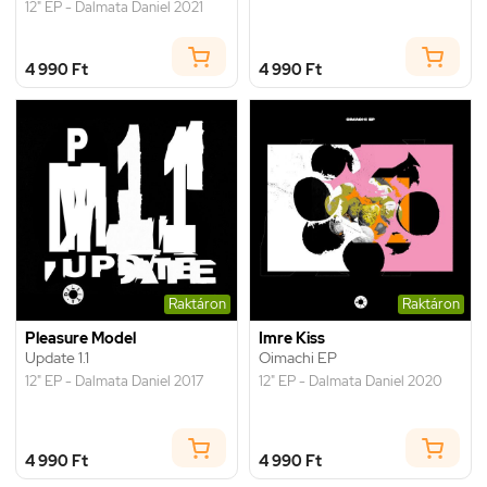
12" EP - Dalmata Daniel 2021
4 990 Ft
4 990 Ft
Raktáron
Raktáron
Pleasure Model
Imre Kiss
Update 1.1
Oimachi EP
12" EP - Dalmata Daniel 2017
12" EP - Dalmata Daniel 2020
4 990 Ft
4 990 Ft