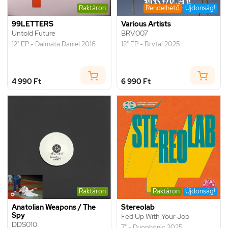
Raktáron
Rendelhető
Újdonság!
99LETTERS
Various Artists
Untold Future
BRV007
12" EP - Dalmata Daniel 2016
12" EP - Brvtal 2025
4 990 Ft
6 990 Ft
Raktáron
Raktáron
Újdonság!
Anatolian Weapons / The
Stereolab
Spy
Fed Up With Your Job
DDS010
7" - Duophonic 2025