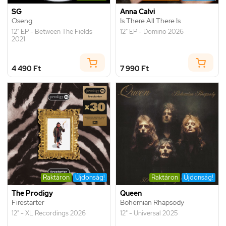
SG
Anna Calvi
Oseng
Is There All There Is
12" EP - Between The Fields
12" EP - Domino 2026
2021
4 490 Ft
7 990 Ft
Raktáron
Újdonság!
Raktáron
Újdonság!
The Prodigy
Queen
Firestarter
Bohemian Rhapsody
12" - XL Recordings 2026
12" - Universal 2025