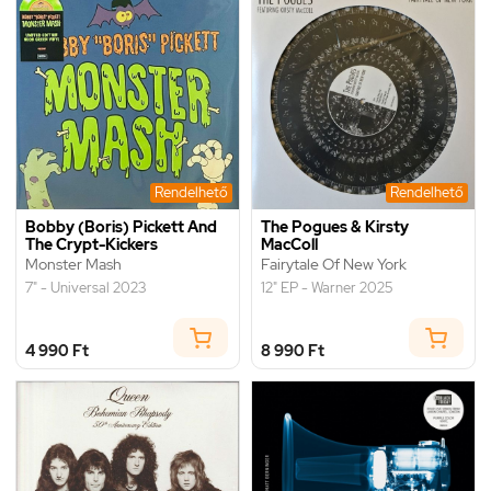
Rendelhető
Rendelhető
Bobby (Boris) Pickett And
The Pogues & Kirsty
The Crypt-Kickers
MacColl
Monster Mash
Fairytale Of New York
7" - Universal 2023
12" EP - Warner 2025
4 990 Ft
8 990 Ft