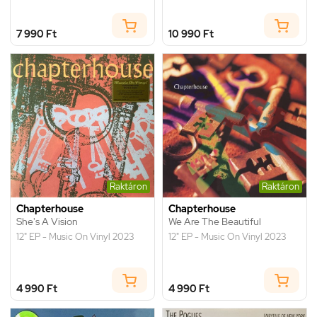
7 990 Ft
10 990 Ft
Raktáron
Raktáron
Chapterhouse
Chapterhouse
She's A Vision
We Are The Beautiful
12" EP - Music On Vinyl 2023
12" EP - Music On Vinyl 2023
4 990 Ft
4 990 Ft