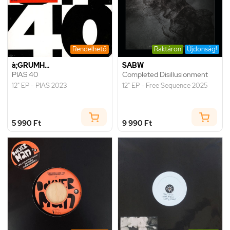
Rendelhető
Raktáron
Újdonság!
à;GRUMH...
SABW
PIAS 40
Completed Disillusionment
12" EP - PIAS 2023
12" EP - Free Sequence 2025
5 990 Ft
9 990 Ft