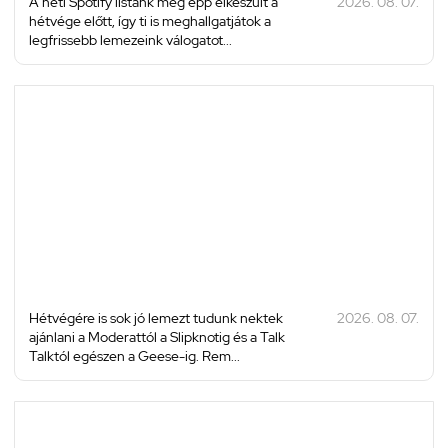
A heti Spotify listánk még épp elkészült a
2026. 08. 07.
hétvége előtt, így ti is meghallgatjátok a
legfrissebb lemezeink válogatot...
Hétvégére is sok jó lemezt tudunk nektek
2026. 08. 07.
ajánlani a Moderattól a Slipknotig és a Talk
Talktól egészen a Geese-ig. Rem...