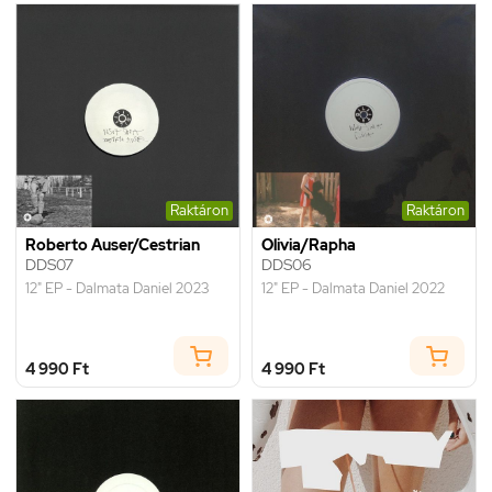
Raktáron
Raktáron
Roberto Auser/Cestrian
Olivia/Rapha
DDS07
DDS06
12" EP - Dalmata Daniel 2023
12" EP - Dalmata Daniel 2022
4 990 Ft
4 990 Ft