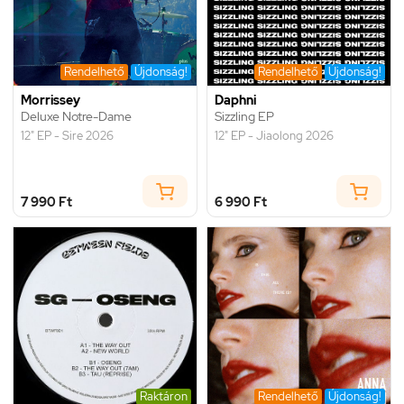
Rendelhető
Újdonság!
Rendelhető
Újdonság!
Morrissey
Daphni
Deluxe Notre-Dame
Sizzling EP
12" EP - Sire 2026
12" EP - Jiaolong 2026
7 990 Ft
6 990 Ft
Raktáron
Rendelhető
Újdonság!