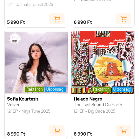
12" - Dalmata Daniel 2025
5 990 Ft
6 990 Ft
Raktáron
Újdonság!
Raktáron
Újdonság!
Sofia Kourtesis
Helado Negro
Volver
The Last Sound On Earth
12" EP - Ninja Tune 2025
12" EP - Big Dada 2025
8 990 Ft
8 990 Ft