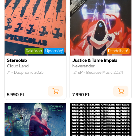
Raktáron
Újdonság!
Rendelhető
Stereolab
Justice & Tame Impala
Cloud Land
Neverender
7" - Duophonic 2025
12" EP - Because Music 2024
5 990 Ft
7 990 Ft