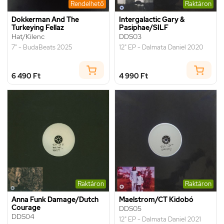
Rendelhető
Raktáron
Dokkerman And The
Intergalactic Gary &
Turkeying Fellaz
Pasiphae/SILF
Hat/Kilenc
DDS03
7" - BudaBeats 2025
12" EP - Dalmata Daniel 2020
6 490 Ft
4 990 Ft
Raktáron
Raktáron
Anna Funk Damage/Dutch
Maelstrom/CT Kidobó
Courage
DDS05
DDS04
12" EP - Dalmata Daniel 2021