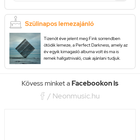
Szülinapos lemezajánló
Tizenöt éve jelent meg Fink sorrendben
ötödik lemeze, a Perfect Darkness, amely az
év egyik kimagasló albuma volt és ma is
remek hallgatnivaló, csak ajánlani tudjuk.
Kövess minket a
Facebookon is

/ Neonmusic.hu