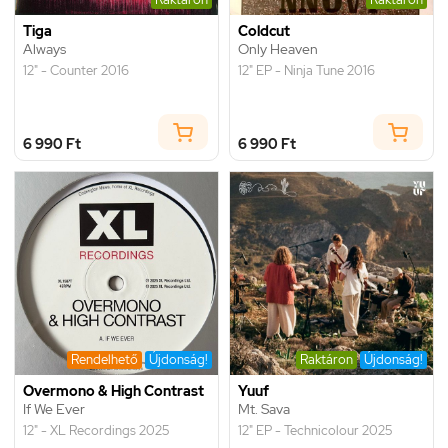
Tiga
Coldcut
Always
Only Heaven
12" - Counter 2016
12" EP - Ninja Tune 2016
6 990 Ft
6 990 Ft
Rendelhető
Újdonság!
Raktáron
Újdonság!
Overmono & High Contrast
Yuuf
If We Ever
Mt. Sava
12" - XL Recordings 2025
12" EP - Technicolour 2025