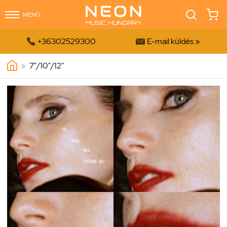
MENÜ


+36302529300
E-mail küldés »
»
7"/10"/12"