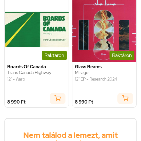
Raktáron
Raktáron
Boards Of Canada
Glass Beams
Trans Canada Highway
Mirage
12" - Warp
12" EP - Research 2024
8 990 Ft
8 990 Ft
Nem találod a lemezt, amit