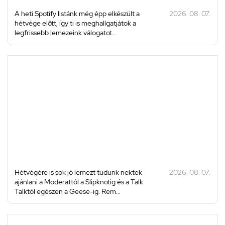
A heti Spotify listánk még épp elkészült a
2026. 08. 07.
hétvége előtt, így ti is meghallgatjátok a
legfrissebb lemezeink válogatot...
Hétvégére is sok jó lemezt tudunk nektek
2026. 08. 07.
ajánlani a Moderattól a Slipknotig és a Talk
Talktól egészen a Geese-ig. Rem...