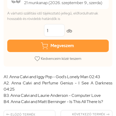
21 munkanap (2026. szeptember 9., szerda)
A várható szállítási idő tájékoztató jellegű, előfordulhatnak
hosszabb és rövidebb határidők is
db
Megveszem
Kedvenceim közé teszem
A1. Anna Calvi and Iggy Pop - God's Lonely Man 02:43
A2. Anna Calvi and Perfume Genius - I See A Darkness
04:25
B3. Anna Calvi and Laurie Anderson - Computer Love
B4. Anna Calvi and Matt Berninger - Is This All There Is?


KÖVETKEZŐ TERMÉK
ELŐZŐ TERMÉK