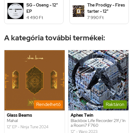
SG - Oseng - 12"
The Prodigy - Fires
EP
tarter - 12"
4 490 Ft
7 990 Ft
A kategória további termékei:
Rendelhető
Raktáron
Glass Beams
Aphex Twin
Mahal
Blackbox Life Recorder 21f / In
a Room7 F760
12" EP - Ninja Tune 2024
12" - Warp 2023