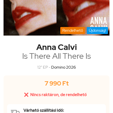
Rendelhető
Újdonság!
Anna Calvi
Is There All There Is
12" EP -
Domino 2026
7 990 Ft

Nincs raktáron, de rendelhető
Várható szállítási idő: