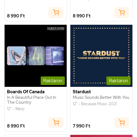
8 990 Ft
8 990 Ft
Raktáron
Raktáron
Boards Of Canada
Stardust
In A Beautiful Place Out In
Music Sounds Better With You
The Country
12" - Because Music 2021
12" - Warp
8 990 Ft
7 990 Ft