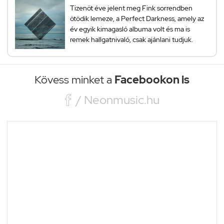
Tizenöt éve jelent meg Fink sorrendben
ötödik lemeze, a Perfect Darkness, amely az
év egyik kimagasló albuma volt és ma is
remek hallgatnivaló, csak ajánlani tudjuk.
Kövess minket a
Facebookon is

/ Neonmusic.hu