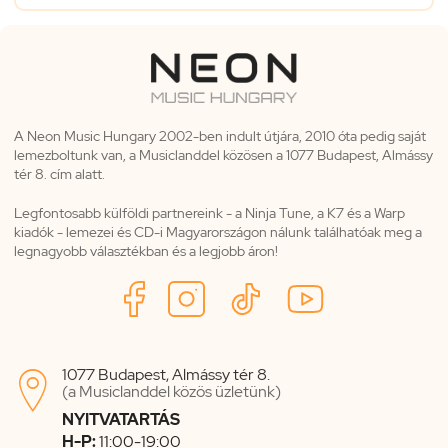
A Neon Music Hungary 2002-ben indult útjára, 2010 óta pedig saját
lemezboltunk van, a Musiclanddel közösen a 1077 Budapest, Almássy
tér 8. cím alatt.
Legfontosabb külföldi partnereink - a Ninja Tune, a K7 és a Warp
kiadók - lemezei és CD-i Magyarországon nálunk találhatóak meg a
legnagyobb választékban és a legjobb áron!
1077 Budapest, Almássy tér 8.

(a Musiclanddel közös üzletünk)
NYITVATARTÁS
H-P:
11:00-19:00