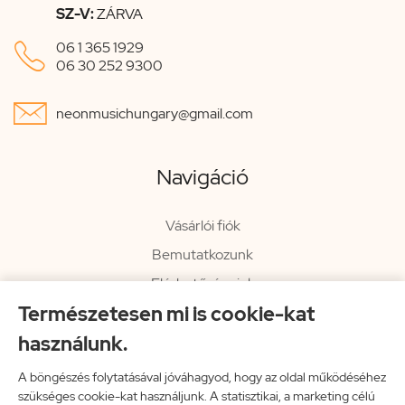
SZ-V:
ZÁRVA

06 1 365 1929
06 30 252 9300

neonmusichungary@gmail.com
Navigáció
Vásárlói fiók
Bemutatkozunk
Elérhetőségeink
Természetesen mi is cookie-kat
Hírlevél
használunk.
Rendelési információk
Impresszum
A böngészés folytatásával jóváhagyod, hogy az oldal működéséhez
szükséges cookie-kat használjunk. A statisztikai, a marketing célú
Vissza a főoldalra