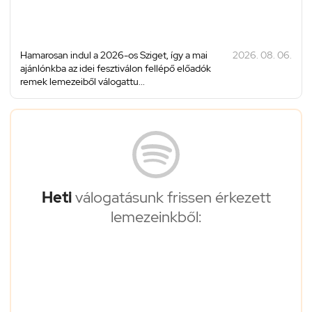
Hamarosan indul a 2026-os Sziget, így a mai
2026. 08. 06.
ajánlónkba az idei fesztiválon fellépő előadók
remek lemezeiből válogattu...
Heti
válogatásunk frissen érkezett
lemezeinkből: