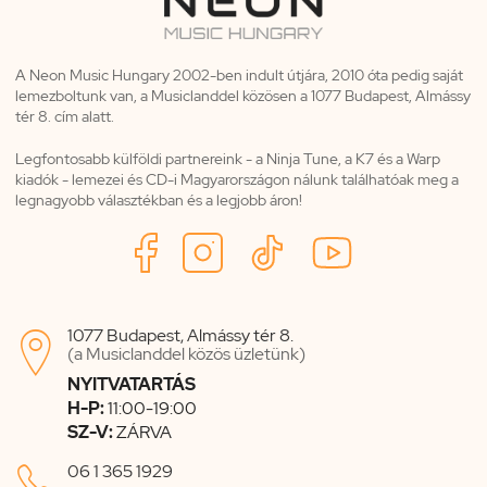
A Neon Music Hungary 2002-ben indult útjára, 2010 óta pedig saját
lemezboltunk van, a Musiclanddel közösen a 1077 Budapest, Almássy
tér 8. cím alatt.
Legfontosabb külföldi partnereink - a Ninja Tune, a K7 és a Warp
kiadók - lemezei és CD-i Magyarországon nálunk találhatóak meg a
legnagyobb választékban és a legjobb áron!
1077 Budapest, Almássy tér 8.

(a Musiclanddel közös üzletünk)
NYITVATARTÁS
H-P:
11:00-19:00
SZ-V:
ZÁRVA

06 1 365 1929