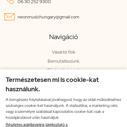
06 30 252 9300

neonmusichungary@gmail.com
Navigáció
Vásárlói fiók
Bemutatkozunk
Elérhetőségeink
Természetesen mi is cookie-kat
Hírlevél
használunk.
Rendelési információk
Impresszum
A böngészés folytatásával jóváhagyod, hogy az oldal működéséhez
szükséges cookie-kat használjunk. A statisztikai, a marketing célú
Vissza a főoldalra
vagy a személyre szabással kapcsolatos cookie-kat csak a
hozzájárulásod után használjuk.
Részletes adatkezelési tájékoztató »