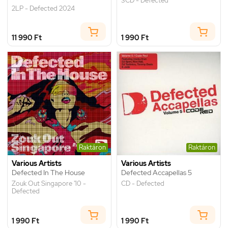
3CD - Defected
2LP - Defected 2024
11 990 Ft
1 990 Ft
Raktáron
Raktáron
Various Artists
Various Artists
Defected In The House
Defected Accapellas 5
Zouk Out Singapore '10 -
CD - Defected
Defected
1 990 Ft
1 990 Ft