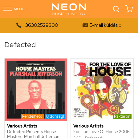
MENÜ


+36302529300
E-mail küldés »
Defected
Rendelhető
Újdonság!
Raktáron
Various Artists
Various Artists
Defected Presents House
For The Love Of House 2006
Masters: Marshall Jefferson