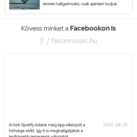
remek hallgatnivaló, csak ajánlani tudjuk.
Kövess minket a
Facebookon is

/ Neonmusic.hu
A heti Spotify listánk még épp elkészült a
2026. 08. 07.
hétvége előtt, így ti is meghallgatjátok a
legfrissebb lemezeink válogatot...