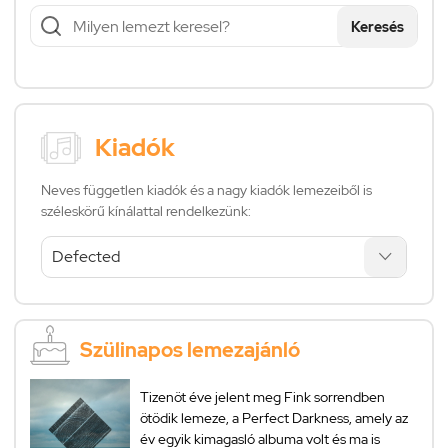
Keresés
Kiadók
Neves független kiadók és a nagy kiadók lemezeiből is
széleskörű kínálattal rendelkezünk:
Szülinapos lemezajánló
Tizenöt éve jelent meg Fink sorrendben
ötödik lemeze, a Perfect Darkness, amely az
év egyik kimagasló albuma volt és ma is