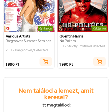
Raktáron
Raktáron
Various Artists
Quentin Harris
Bargrooves Summer Sessions
No Politics
II
CD - Strictly Rhythm/Defected
2CD - Bargrooves/Defected
1 990 Ft
1 990 Ft
Nem találod a lemezt, amit
keresel?
Itt megtalálod: