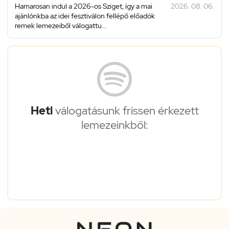
Hamarosan indul a 2026-os Sziget, így a mai
2026. 08. 06.
ajánlónkba az idei fesztiválon fellépő előadók
remek lemezeiből válogattu...
Heti
válogatásunk frissen érkezett
lemezeinkből: