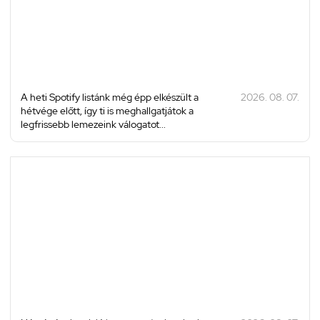
A heti Spotify listánk még épp elkészült a
2026. 08. 07.
hétvége előtt, így ti is meghallgatjátok a
legfrissebb lemezeink válogatot...