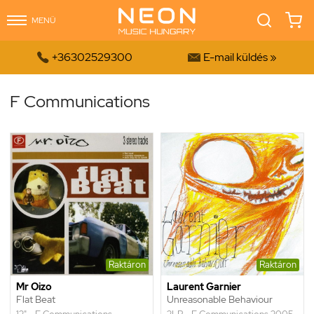
MENÜ


+36302529300
E-mail küldés »
F Communications
Raktáron
Raktáron
Mr Oizo
Laurent Garnier
Flat Beat
Unreasonable Behaviour