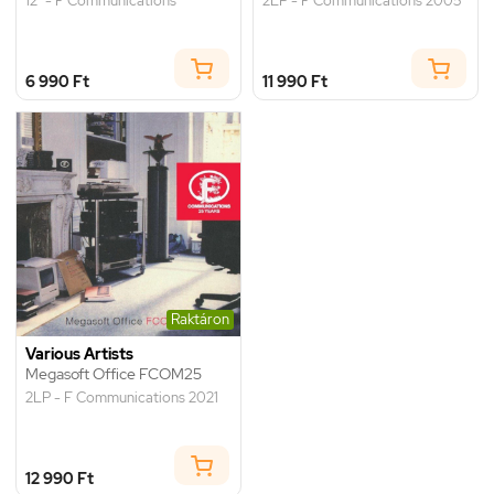
12" - F Communications
2LP - F Communications 2005
6 990 Ft
11 990 Ft
Raktáron
Various Artists
Megasoft Office FCOM25
2LP - F Communications 2021
12 990 Ft