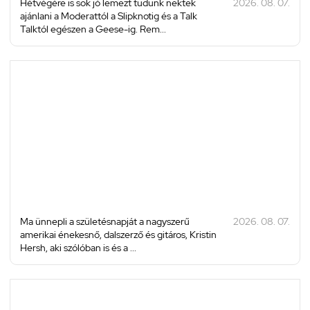
Hétvégére is sok jó lemezt tudunk nektek
2026. 08. 07.
ajánlani a Moderattól a Slipknotig és a Talk
Talktól egészen a Geese-ig. Rem...
Ma ünnepli a születésnapját a nagyszerű
2026. 08. 07.
amerikai énekesnő, dalszerző és gitáros, Kristin
Hersh, aki szólóban is és a ...