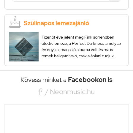
Szülinapos lemezajánló
Tizenöt éve jelent meg Fink sorrendben
ötödik lemeze, a Perfect Darkness, amely az
év egyik kimagasló albuma volt és ma is
remek hallgatnivaló, csak ajánlani tudjuk.
Kövess minket a
Facebookon is

/ Neonmusic.hu