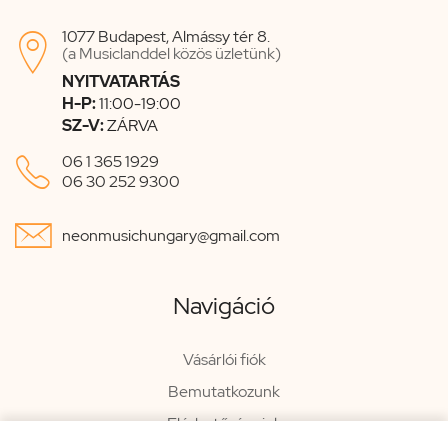
1077 Budapest, Almássy tér 8.

(a Musiclanddel közös üzletünk)
NYITVATARTÁS
H-P:
11:00-19:00
SZ-V:
ZÁRVA

06 1 365 1929
06 30 252 9300

neonmusichungary@gmail.com
Navigáció
Vásárlói fiók
Bemutatkozunk
Elérhetőségeink