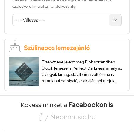
széleskörű kínálattal rendelkezünk:
Szülinapos lemezajánló
Tizenöt éve jelent meg Fink sorrendben
ötödik lemeze, a Perfect Darkness, amely az
év egyik kimagasló albuma volt és ma is
remek hallgatnivaló, csak ajánlani tudjuk.
Kövess minket a
Facebookon is

/ Neonmusic.hu