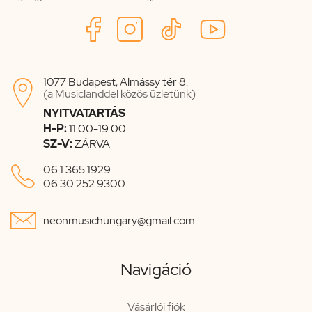
1077 Budapest, Almássy tér 8.

(a Musiclanddel közös üzletünk)
NYITVATARTÁS
H-P:
11:00-19:00
SZ-V:
ZÁRVA

06 1 365 1929
06 30 252 9300

neonmusichungary@gmail.com
Navigáció
Vásárlói fiók