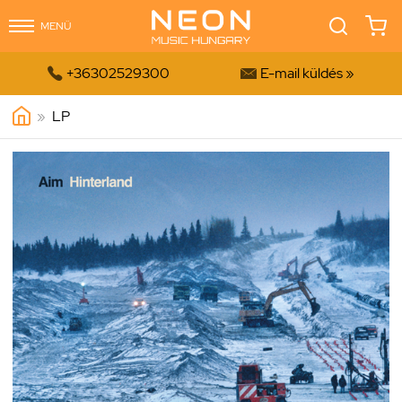
MENÜ


+36302529300
E-mail küldés »
»
LP