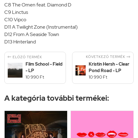
C8 The Omen feat. Diamond D
C9 Linctus
C10 Vipco
D11 A Twilight Zone (Instrumental)
D12 From A Seaside Town
D13 Hinterland


KÖVETKEZŐ TERMÉK
ELŐZŐ TERMÉK
Film School - Field
Kristin Hersh - Clear
- LP
Pond Road - LP
10 990 Ft
10 990 Ft
A kategória további termékei: