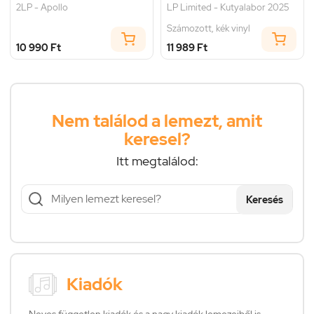
2LP - Apollo
LP Limited - Kutyalabor 2025
Számozott, kék vinyl
10 990 Ft
11 989 Ft
Nem találod a lemezt, amit
keresel?
Itt megtalálod:
Keresés
Kiadók
Neves független kiadók és a nagy kiadók lemezeiből is