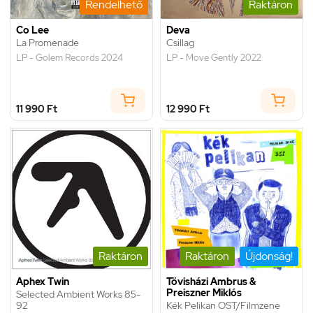
Rendelhető
Raktáron
Co Lee
Deva
La Promenade
Csillag
LP - Golem Records 2024
LP - Move Gently 2022
11 990 Ft
12 990 Ft
Raktáron
Raktáron
Újdonság!
Aphex Twin
Tövisházi Ambrus &
Preiszner Miklós
Selected Ambient Works 85-
92
Kék Pelikan OST/Filmzene