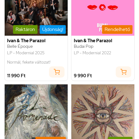
Raktáron
Újdonság!
Rendelhető
Ivan & The Parazol
Ivan & The Parazol
Belle Époque
Budai Pop
LP - Modernial 2025
LP - Modernial 2022
Normál, fekete változat!
11 990 Ft
9 990 Ft