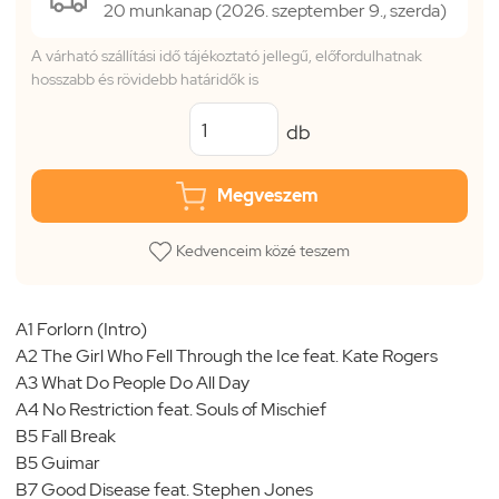
20 munkanap (2026. szeptember 9., szerda)
A várható szállítási idő tájékoztató jellegű, előfordulhatnak
hosszabb és rövidebb határidők is
db
Megveszem
Kedvenceim közé teszem
A1 Forlorn (Intro)
A2 The Girl Who Fell Through the Ice feat. Kate Rogers
A3 What Do People Do All Day
A4 No Restriction feat. Souls of Mischief
B5 Fall Break
B5 Guimar
B7 Good Disease feat. Stephen Jones