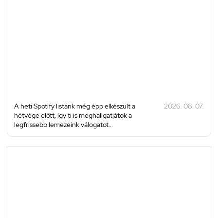
A heti Spotify listánk még épp elkészült a
2026. 08. 07.
hétvége előtt, így ti is meghallgatjátok a
legfrissebb lemezeink válogatot...