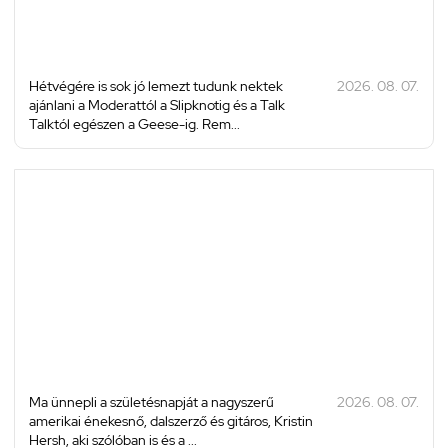
Hétvégére is sok jó lemezt tudunk nektek
2026. 08. 07.
ajánlani a Moderattól a Slipknotig és a Talk
Talktól egészen a Geese-ig. Rem...
Ma ünnepli a születésnapját a nagyszerű
2026. 08. 07.
amerikai énekesnő, dalszerző és gitáros, Kristin
Hersh, aki szólóban is és a ...