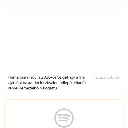
Hamarosan indul a 2026-os Sziget, így a mai
2026. 08. 06.
ajánlónkba az idei fesztiválon fellépő előadók
remek lemezeiből válogattu...