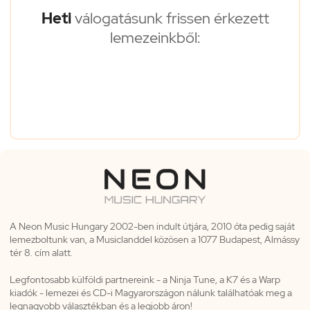
Heti
válogatásunk frissen érkezett
lemezeinkből:
A Neon Music Hungary 2002-ben indult útjára, 2010 óta pedig saját
lemezboltunk van, a Musiclanddel közösen a 1077 Budapest, Almássy
tér 8. cím alatt.
Legfontosabb külföldi partnereink - a Ninja Tune, a K7 és a Warp
kiadók - lemezei és CD-i Magyarországon nálunk találhatóak meg a
legnagyobb választékban és a legjobb áron!