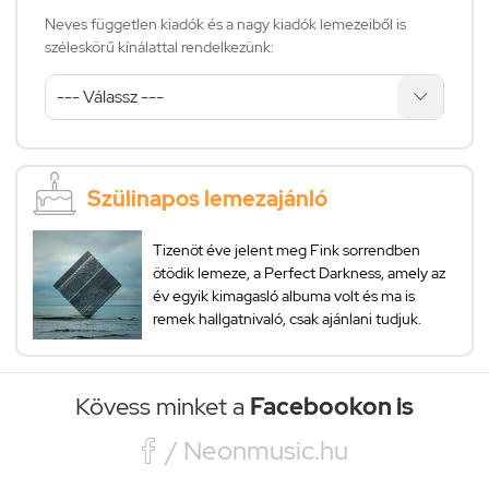
Neves független kiadók és a nagy kiadók lemezeiből is
széleskörű kínálattal rendelkezünk:
Szülinapos lemezajánló
Tizenöt éve jelent meg Fink sorrendben
ötödik lemeze, a Perfect Darkness, amely az
év egyik kimagasló albuma volt és ma is
remek hallgatnivaló, csak ajánlani tudjuk.
Kövess minket a
Facebookon is

/ Neonmusic.hu