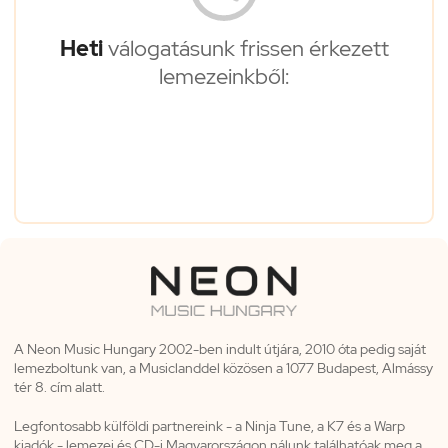
Heti
válogatásunk frissen érkezett
lemezeinkből:
A Neon Music Hungary 2002-ben indult útjára, 2010 óta pedig saját
lemezboltunk van, a Musiclanddel közösen a 1077 Budapest, Almássy
tér 8. cím alatt.
Legfontosabb külföldi partnereink - a Ninja Tune, a K7 és a Warp
kiadók - lemezei és CD-i Magyarországon nálunk találhatóak meg a