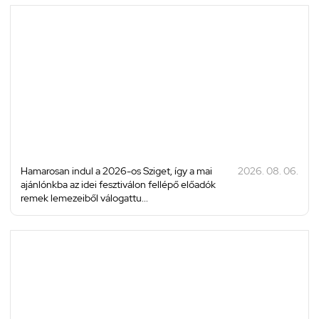
Hamarosan indul a 2026-os Sziget, így a mai
2026. 08. 06.
ajánlónkba az idei fesztiválon fellépő előadók
remek lemezeiből válogattu...