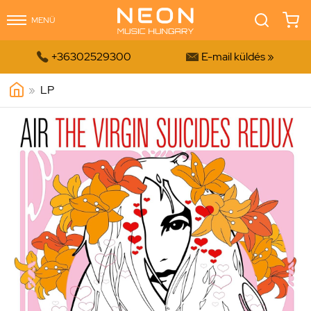
MENÜ


+36302529300
E-mail küldés »
»
LP