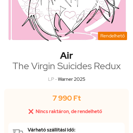
Rendelhető
Air
The Virgin Suicides Redux
LP -
Warner 2025
7 990 Ft

Nincs raktáron, de rendelhető
Várható szállítási idő: