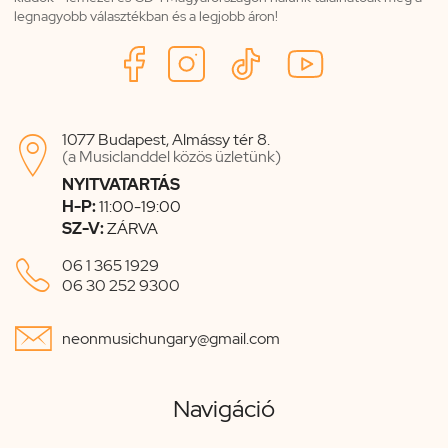
legnagyobb választékban és a legjobb áron!
1077 Budapest, Almássy tér 8.

(a Musiclanddel közös üzletünk)
NYITVATARTÁS
H-P:
11:00-19:00
SZ-V:
ZÁRVA

06 1 365 1929
06 30 252 9300

neonmusichungary@gmail.com
Navigáció