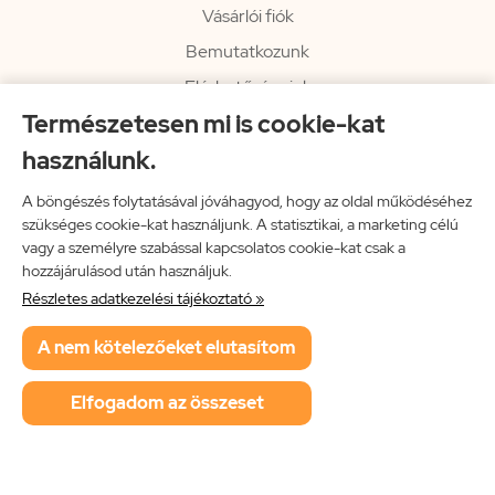
Vásárlói fiók
Bemutatkozunk
Elérhetőségeink
Természetesen mi is cookie-kat
Hírlevél
használunk.
Rendelési információk
Impresszum
A böngészés folytatásával jóváhagyod, hogy az oldal működéséhez
szükséges cookie-kat használjunk. A statisztikai, a marketing célú
Vissza a főoldalra
vagy a személyre szabással kapcsolatos cookie-kat csak a
hozzájárulásod után használjuk.
Részletes adatkezelési tájékoztató »
Neon Music Hungary Bt.
A nem kötelezőeket elutasítom
ÁSZF
Adatkezelési tájékoztató
Elfogadom az összeset