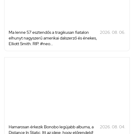
Ma lenne 57 esztendős a tragikusan fiatalon
2026. 08. 06.
elhunyt nagyszerű amerikai dalszerző és énekes,
Elliott Smith. RIP. #neo...
Hamarosan érkezik Bonobo legújabb albuma, a
2026. 08. 04.
Distance In Static. Itt az ideje, hogy előrendeld!