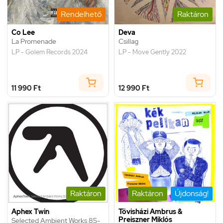
Rendelhető
Raktáron
Co Lee
Deva
La Promenade
Csillag
LP - Golem Records 2024
LP - Move Gently 2022
11 990 Ft
12 990 Ft
Raktáron
Raktáron
Újdonság!
Aphex Twin
Tövisházi Ambrus &
Preiszner Miklós
Selected Ambient Works 85-