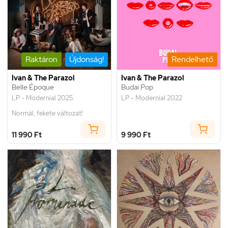
Raktáron
Újdonság!
Rendelhető
Ivan & The Parazol
Ivan & The Parazol
Belle Époque
Budai Pop
LP - Modernial 2025
LP - Modernial 2022
Normál, fekete változat!
11 990 Ft
9 990 Ft