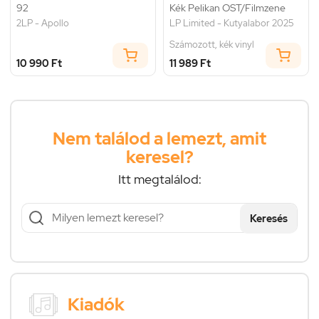
92
Kék Pelikan OST/Filmzene
2LP - Apollo
LP Limited - Kutyalabor 2025
Számozott, kék vinyl
10 990 Ft
11 989 Ft
Nem találod a lemezt, amit
keresel?
Itt megtalálod:
Keresés
Kiadók