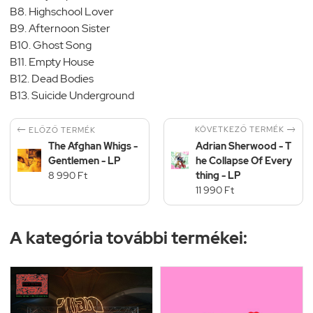
B8. Highschool Lover
B9. Afternoon Sister
B10. Ghost Song
B11. Empty House
B12. Dead Bodies
B13. Suicide Underground


KÖVETKEZŐ TERMÉK
ELŐZŐ TERMÉK
The Afghan Whigs -
Adrian Sherwood - T
Gentlemen - LP
he Collapse Of Every
8 990 Ft
thing - LP
11 990 Ft
A kategória további termékei: