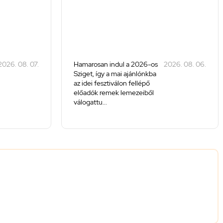
2026. 08. 07.
Hamarosan indul a 2026-os
2026. 08. 06.
Sziget, így a mai ajánlónkba
az idei fesztiválon fellépő
előadók remek lemezeiből
válogattu...