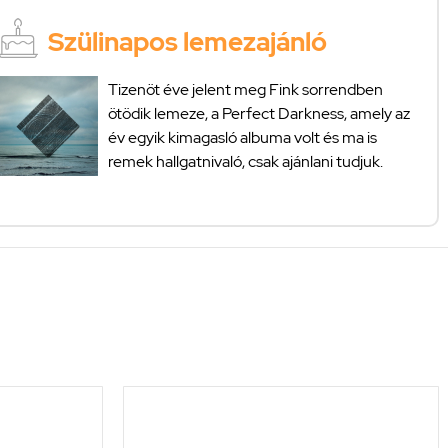
Szülinapos lemezajánló
Tizenöt éve jelent meg Fink sorrendben
ötödik lemeze, a Perfect Darkness, amely az
év egyik kimagasló albuma volt és ma is
remek hallgatnivaló, csak ajánlani tudjuk.