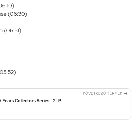
06:10)
ise (06:30)
o (06:51)
(05:52)

KÖVETKEZŐ TERMÉK
 Years Collectors Series - 2LP