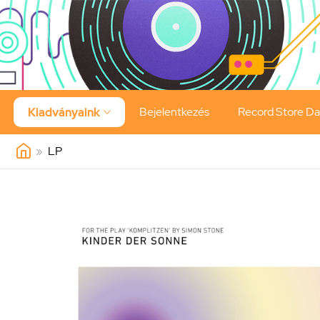
Bejelentkezés
Record Store D
Kiadványaink

»
LP