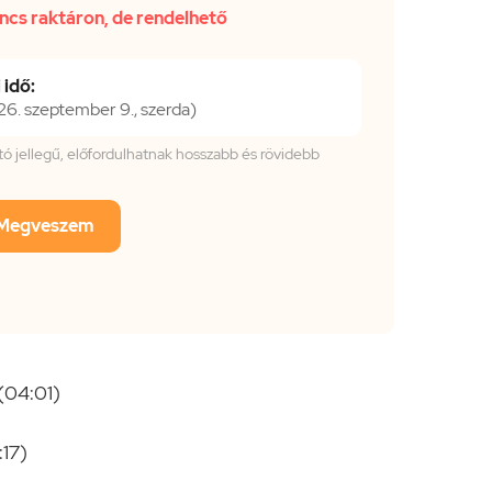
ncs raktáron, de rendelhető
 idő:
. szeptember 9., szerda)
tató jellegű, előfordulhatnak hosszabb és rövidebb
Megveszem
 (04:01)
:17)