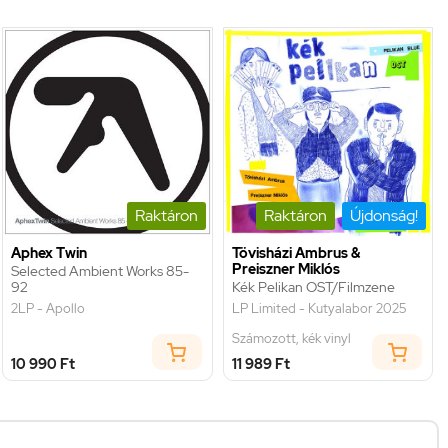
Raktáron
Raktáron
Újdonság!
Aphex Twin
Tövisházi Ambrus &
Preiszner Miklós
Selected Ambient Works 85-
92
Kék Pelikan OST/Filmzene
2LP - Apollo
LP Limited - Kutyalabor 2025
Számozott, kék vinyl
10 990 Ft
11 989 Ft