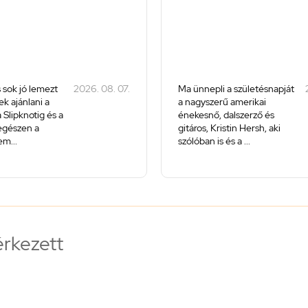
 sok jó lemezt
2026. 08. 07.
Ma ünnepli a születésnapját
k ajánlani a
a nagyszerű amerikai
 Slipknotig és a
énekesnő, dalszerző és
 egészen a
gitáros, Kristin Hersh, aki
m...
szólóban is és a ...
érkezett