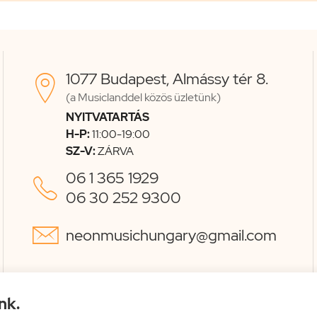
1077 Budapest, Almássy tér 8.

(a Musiclanddel közös üzletünk)
NYITVATARTÁS
H-P:
11:00-19:00
SZ-V:
ZÁRVA
06 1 365 1929

06 30 252 9300

neonmusichungary@gmail.com
nk.