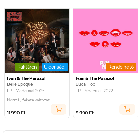
Raktáron
Újdonság!
Rendelhető
Ivan & The Parazol
Ivan & The Parazol
Belle Époque
Budai Pop
LP - Modernial 2025
LP - Modernial 2022
Normál, fekete változat!
11 990 Ft
9 990 Ft