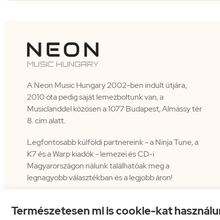
A Neon Music Hungary 2002-ben indult útjára,
2010 óta pedig saját lemezboltunk van, a
Musiclanddel közösen a 1077 Budapest, Almássy tér
8. cím alatt.
Legfontosabb külföldi partnereink - a Ninja Tune, a
K7 és a Warp kiadók - lemezei és CD-i
Magyarországon nálunk találhatóak meg a
legnagyobb választékban és a legjobb áron!
Természetesen mi is cookie-kat használu