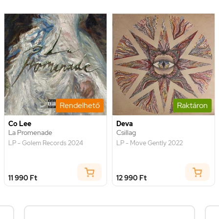
Rendelhető
Raktáron
Co Lee
Deva
La Promenade
Csillag
LP - Golem Records 2024
LP - Move Gently 2022
11 990 Ft
12 990 Ft