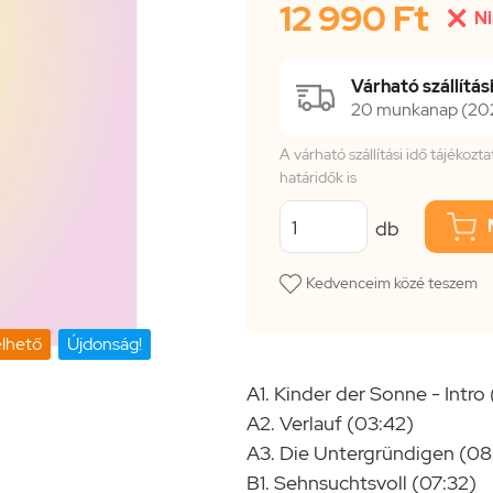
12 990 Ft

Ni
Várható szállítási
20 munkanap (2026
A várható szállítási idő tájékoz
határidők is
db
Kedvenceim közé teszem
lhető
Újdonság!
A1. Kinder der Sonne - Intro
A2. Verlauf (03:42)
A3. Die Untergründigen (08
B1. Sehnsuchtsvoll (07:32)