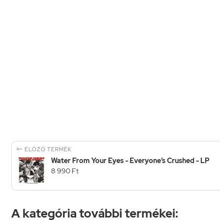

ELŐZŐ TERMÉK
Water From Your Eyes - Everyone’s Crushed - LP
8 990 Ft
A kategória további termékei: