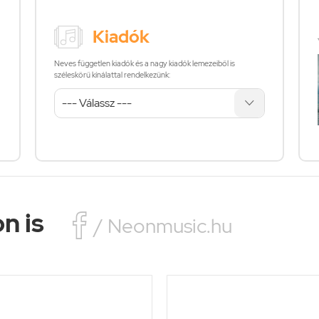
Kiadók
Neves független kiadók és a nagy kiadók lemezeiből is
széleskörű kínálattal rendelkezünk:
n is

/ Neonmusic.hu