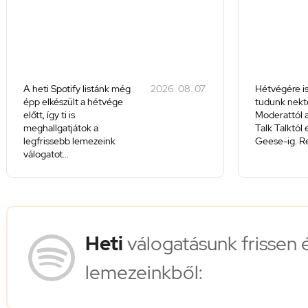
A heti Spotify listánk még
2026. 08. 07.
Hétvégére is
épp elkészült a hétvége
tudunk nekte
előtt, így ti is
Moderattól a
meghallgatjátok a
Talk Talktól
legfrissebb lemezeink
Geese-ig. Re
válogatot...
Heti
válogatásunk frissen 
lemezeinkből: