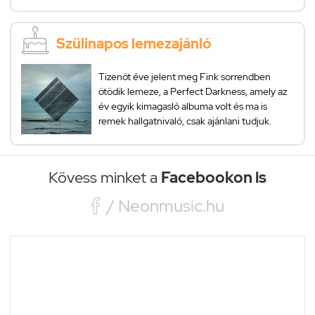
Szülinapos lemezajánló
Tizenöt éve jelent meg Fink sorrendben
ötödik lemeze, a Perfect Darkness, amely az
év egyik kimagasló albuma volt és ma is
remek hallgatnivaló, csak ajánlani tudjuk.
Kövess minket a
Facebookon is

/ Neonmusic.hu