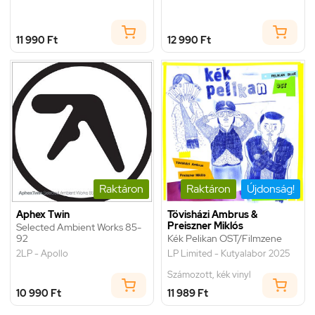
11 990 Ft
12 990 Ft
Raktáron
Raktáron
Újdonság!
Aphex Twin
Tövisházi Ambrus &
Preiszner Miklós
Selected Ambient Works 85-
92
Kék Pelikan OST/Filmzene
2LP - Apollo
LP Limited - Kutyalabor 2025
Számozott, kék vinyl
10 990 Ft
11 989 Ft