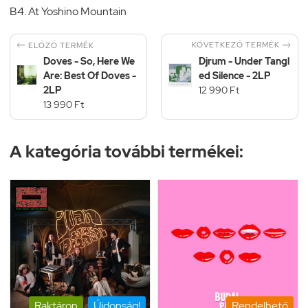
B4. At Yoshino Mountain


KÖVETKEZŐ TERMÉK
ELŐZŐ TERMÉK
Doves - So, Here We
Djrum - Under Tangl
Are: Best Of Doves -
ed Silence - 2LP
2LP
12 990 Ft
13 990 Ft
A kategória további termékei:
Raktáron
Újdonság!
Rendelhető