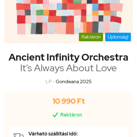
Raktáron
Újdonság!
Ancient Infinity Orchestra
It’s Always About Love
LP -
Gondwana 2025
10 990 Ft

Raktáron
Várható szállítási idő: