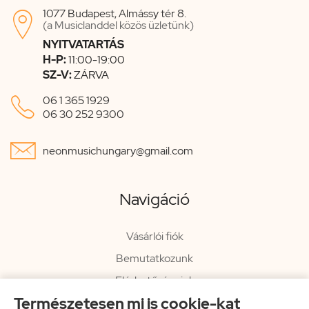
1077 Budapest, Almássy tér 8.

(a Musiclanddel közös üzletünk)
NYITVATARTÁS
H-P:
11:00-19:00
SZ-V:
ZÁRVA

06 1 365 1929
06 30 252 9300

neonmusichungary@gmail.com
Navigáció
Vásárlói fiók
Bemutatkozunk
Elérhetőségeink
Természetesen mi is cookie-kat
Hírlevél