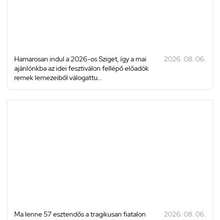
Hamarosan indul a 2026-os Sziget, így a mai
2026. 08. 06.
ajánlónkba az idei fesztiválon fellépő előadók
remek lemezeiből válogattu...
Ma lenne 57 esztendős a tragikusan fiatalon
2026. 08. 06.