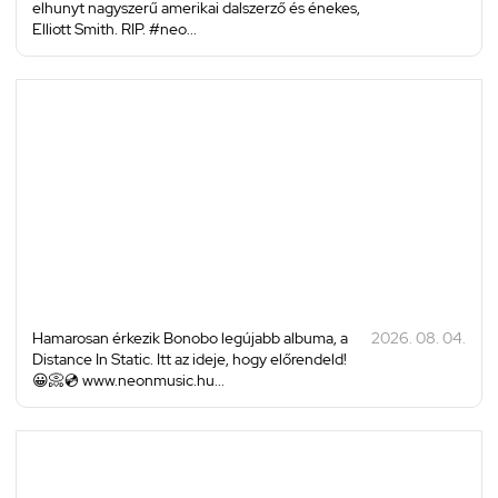
elhunyt nagyszerű amerikai dalszerző és énekes,
Elliott Smith. RIP. #neo...
Hamarosan érkezik Bonobo legújabb albuma, a
2026. 08. 04.
Distance In Static. Itt az ideje, hogy előrendeld!
😀📀💿 www.neonmusic.hu...