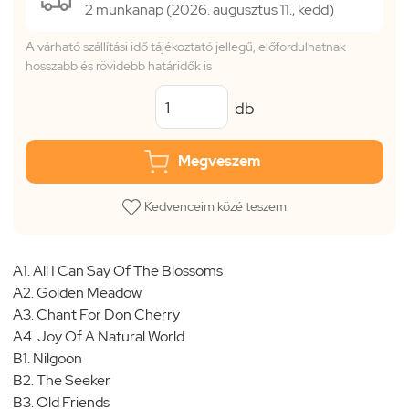
2 munkanap (2026. augusztus 11., kedd)
A várható szállítási idő tájékoztató jellegű, előfordulhatnak
hosszabb és rövidebb határidők is
db
Megveszem
Kedvenceim közé teszem
A1. All I Can Say Of The Blossoms
A2. Golden Meadow
A3. Chant For Don Cherry
A4. Joy Of A Natural World
B1. Nilgoon
B2. The Seeker
B3. Old Friends