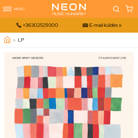
MENÜ


+36302529300
E-mail küldés »
»
LP