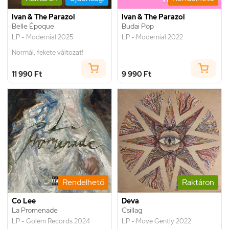
Ivan & The Parazol
Ivan & The Parazol
Belle Époque
Budai Pop
LP - Modernial 2025
LP - Modernial 2022
Normál, fekete változat!
11 990 Ft
9 990 Ft
Rendelhető
Raktáron
Co Lee
Deva
La Promenade
Csillag
LP - Golem Records 2024
LP - Move Gently 2022