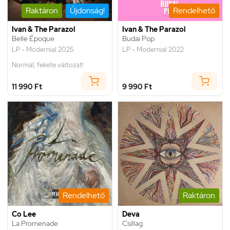
Raktáron
Újdonság!
Rendelhető
Ivan & The Parazol
Ivan & The Parazol
Belle Époque
Budai Pop
LP - Modernial 2025
LP - Modernial 2022
Normál, fekete változat!
11 990 Ft
9 990 Ft
Rendelhető
Raktáron
Co Lee
Deva
La Promenade
Csillag