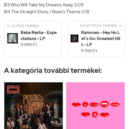
B3 Who Will Take My Dreams Away 3:09
B4 The Straight Story / Rose's Theme 5:18


KÖVETKEZŐ TERMÉK
ELŐZŐ TERMÉK
Bebe Rexha - Expe
Ramones - Hey Ho L
ctations - LP
et's Go: Greatest Hit
9 990 Ft
s - LP
9 990 Ft
A kategória további termékei: