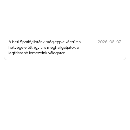
A heti Spotify listánk még épp elkészült a
2026. 08. 07.
hétvége előtt, így ti is meghallgatjátok a
legfrissebb lemezeink válogatot...