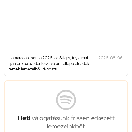
Hamarosan indul a 2026-os Sziget, így a mai
2026. 08. 06.
ajánlónkba az idei fesztiválon fellépő előadók
remek lemezeiből válogattu...
Heti
válogatásunk frissen érkezett
lemezeinkből: