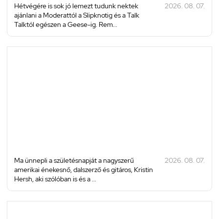
Hétvégére is sok jó lemezt tudunk nektek
2026. 08. 07.
ajánlani a Moderattól a Slipknotig és a Talk
Talktól egészen a Geese-ig. Rem...
Ma ünnepli a születésnapját a nagyszerű
2026. 08. 07.
amerikai énekesnő, dalszerző és gitáros, Kristin
Hersh, aki szólóban is és a ...