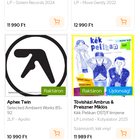
LP - Golem Records 2024
LP - Move Gently 2022
11 990 Ft
12 990 Ft
Raktáron
Raktáron
Újdonság!
Aphex Twin
Tövisházi Ambrus &
Preiszner Miklós
Selected Ambient Works 85-
92
Kék Pelikan OST/Filmzene
2LP - Apollo
LP Limited - Kutyalabor 2025
Számozott, kék vinyl
10 990 Ft
11 989 Ft