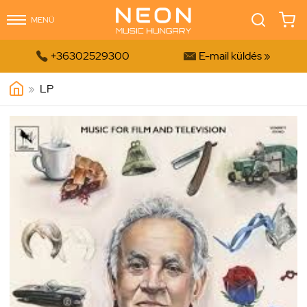
MENÜ


+36302529300
E-mail küldés »
»
LP