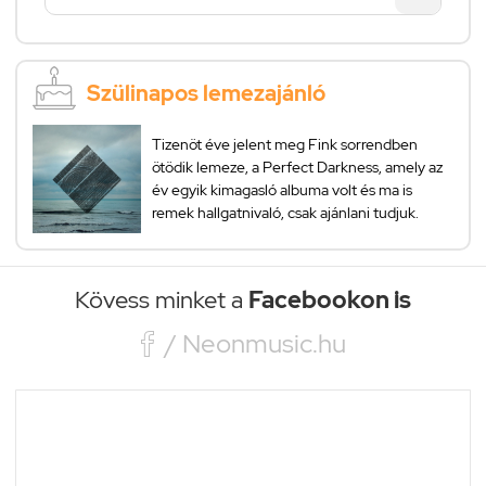
Szülinapos lemezajánló
Tizenöt éve jelent meg Fink sorrendben
ötödik lemeze, a Perfect Darkness, amely az
év egyik kimagasló albuma volt és ma is
remek hallgatnivaló, csak ajánlani tudjuk.
Kövess minket a
Facebookon is

/ Neonmusic.hu