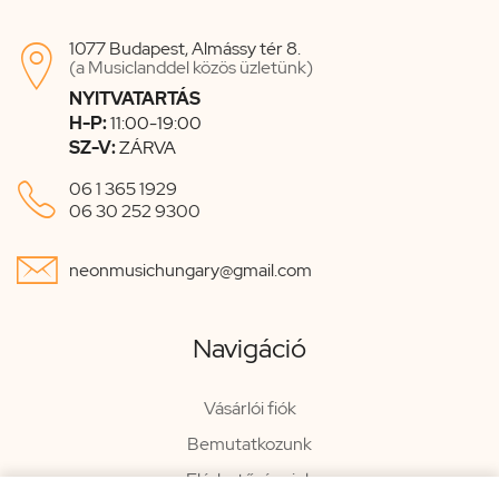
1077 Budapest, Almássy tér 8.

(a Musiclanddel közös üzletünk)
NYITVATARTÁS
H-P:
11:00-19:00
SZ-V:
ZÁRVA

06 1 365 1929
06 30 252 9300

neonmusichungary@gmail.com
Navigáció
Vásárlói fiók
Bemutatkozunk
Elérhetőségeink