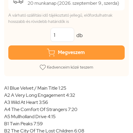
20 munkanap (2026. szeptember 9., szerda)
A várható szállítási idő tájékoztató jellegű, előfordulhatnak
hosszabb és rövidebb határidők is
db
Megveszem
Kedvenceim közé teszem
A1 Blue Velvet / Main Title 1:25
A2 A Very Long Engagement 4:32
A3 Wild At Heart 3:56
A4 The Comfort Of Strangers 7:20
A5 Mullholland Drive 4:15
B1 Twin Peaks 7:59
B2 The City Of The Lost Children 6:08