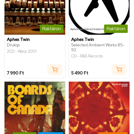
Raktáron
Raktáron
Aphex Twin
Aphex Twin
Drukqs
Selected Ambient Works 85-
92
2CD - Warp 2001
CD - R&S Records
7 990 Ft
5 490 Ft