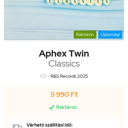
Raktáron
Újdonság!
Aphex Twin
Classics
CD -
R&S Records 2025
5 990 Ft

Raktáron
Várható szállítási idő: