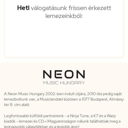
Heti
válogatásunk frissen érkezett
lemezeinkből:
A Neon Music Hungary 2002-ben indult útjára, 2010 óta pedig saját
lemezboltunk van, a Musiclanddel közösen a 1077 Budapest, Almássy
tér 8. cím alatt.
Legfontosabb külföldi partnereink - a Ninja Tune, a K7 és a Warp
kiadók - lemezei és CD-i Magyarországon nálunk találhatóak meg a
legnagyobb választékban és a legjobb áron!