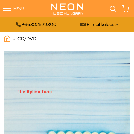
MENÜ


+36302529300
E-mail küldés »
»
CD/DVD