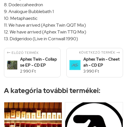
8. Dodeccaheedron
9. Analogue Bubblebath 1
10. Metaphaestic
11. We have arrived (Aphex Twin QQT Mix)
12. We have arrived (Aphex Twin TTQ Mix)
13. Didgeridoo (Live in Cornwall 1990)


KÖVETKEZŐ TERMÉK
ELŐZŐ TERMÉK
Aphex Twin - Collap
Aphex Twin - Cheet
se EP - CD EP
ah - CD EP
2 990 Ft
3 990 Ft
A kategória további termékei: