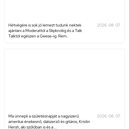
Hétvégére is sok jó lemezt tudunk nektek
2026. 08. 07.
ajánlani a Moderattól a Slipknotig és a Talk
Talktól egészen a Geese-ig. Rem...
Ma ünnepli a születésnapját a nagyszerű
2026. 08. 07.
amerikai énekesnő, dalszerző és gitáros, Kristin
Hersh, aki szólóban is és a ...