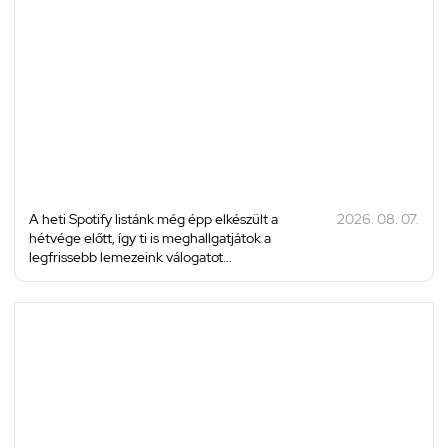
A heti Spotify listánk még épp elkészült a
2026. 08. 07.
hétvége előtt, így ti is meghallgatjátok a
legfrissebb lemezeink válogatot...