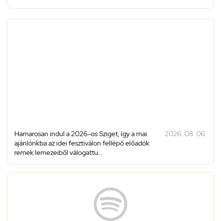
Hamarosan indul a 2026-os Sziget, így a mai
2026. 08. 06.
ajánlónkba az idei fesztiválon fellépő előadók
remek lemezeiből válogattu...