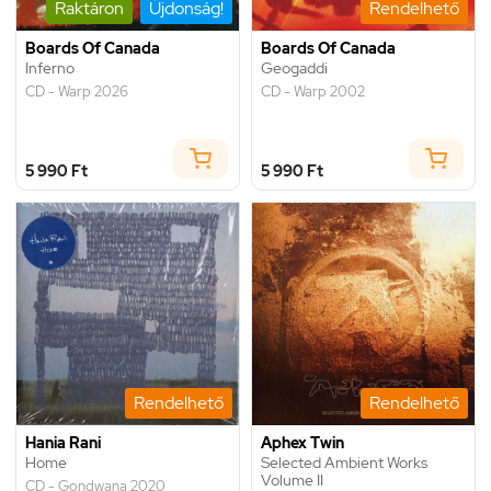
Raktáron
Újdonság!
Rendelhető
Boards Of Canada
Boards Of Canada
Inferno
Geogaddi
CD - Warp 2026
CD - Warp 2002
5 990 Ft
5 990 Ft
Rendelhető
Rendelhető
Hania Rani
Aphex Twin
Home
Selected Ambient Works
Volume II
CD - Gondwana 2020