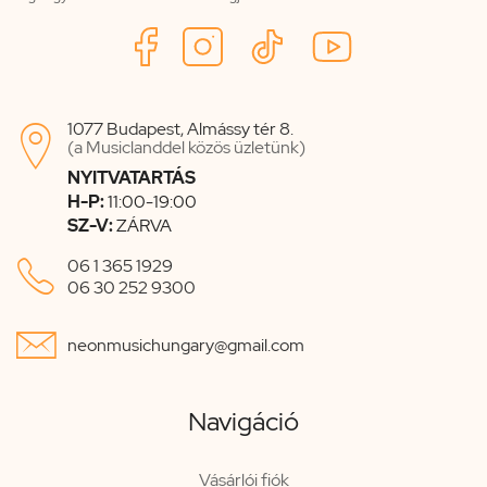
1077 Budapest, Almássy tér 8.

(a Musiclanddel közös üzletünk)
NYITVATARTÁS
H-P:
11:00-19:00
SZ-V:
ZÁRVA

06 1 365 1929
06 30 252 9300

neonmusichungary@gmail.com
Navigáció
Vásárlói fiók