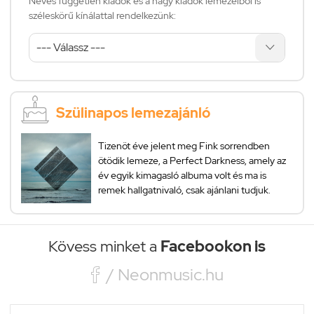
Neves független kiadók és a nagy kiadók lemezeiből is
széleskörű kínálattal rendelkezünk:
Szülinapos lemezajánló
Tizenöt éve jelent meg Fink sorrendben
ötödik lemeze, a Perfect Darkness, amely az
év egyik kimagasló albuma volt és ma is
remek hallgatnivaló, csak ajánlani tudjuk.
Kövess minket a
Facebookon is

/ Neonmusic.hu