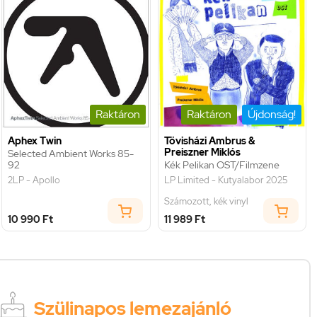
Raktáron
Raktáron
Újdonság!
Aphex Twin
Tövisházi Ambrus &
Preiszner Miklós
Selected Ambient Works 85-
92
Kék Pelikan OST/Filmzene
2LP - Apollo
LP Limited - Kutyalabor 2025
Számozott, kék vinyl
10 990 Ft
11 989 Ft
Szülinapos lemezajánló