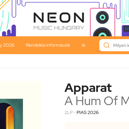
ay 2026
Rendelési információk

Apparat
A Hum Of 
2LP -
PIAS 2026