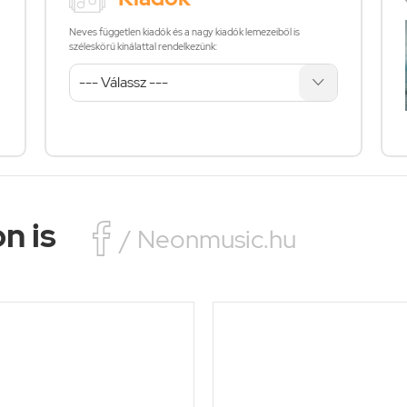
Neves független kiadók és a nagy kiadók lemezeiből is
széleskörű kínálattal rendelkezünk:
n is

/ Neonmusic.hu