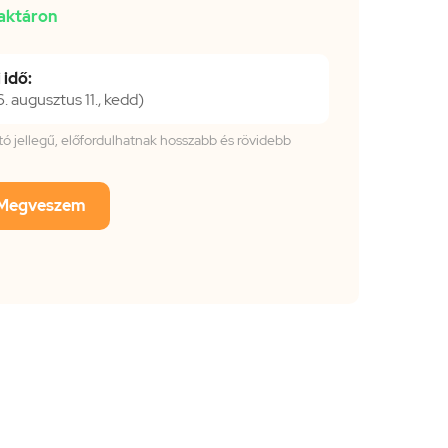
aktáron
 idő:
 augusztus 11., kedd)
tató jellegű, előfordulhatnak hosszabb és rövidebb
Megveszem