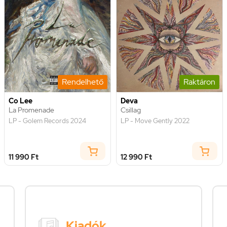
Rendelhető
Raktáron
Co Lee
Deva
La Promenade
Csillag
LP - Golem Records 2024
LP - Move Gently 2022
11 990 Ft
12 990 Ft
Kiadók