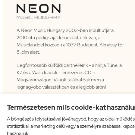
A Neon Music Hungary 2002-ben indult útjára,
2010 óta pedig saját lemezboltunk van, a
Musiclanddel közösen a 1077 Budapest, Almássy tér
8. cím alatt.
Legfontosabb külföldi partnereink - a Ninja Tune, a
K7 és a Warp kiadók - lemezei és CD-i
Magyarországon nálunk találhatóak meg a
legnagyobb választékban és a legjobb áron!
Természetesen mi is cookie-kat használu
A böngészés folytatásával jóváhagyod, hogy az oldal működés
statisztikai, a marketing célú vagy a személyre szabással kapc
használjuk.