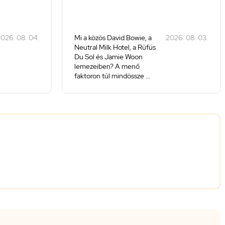
026. 08. 04.
Mi a közös David Bowie, a
2026. 08. 03.
Neutral Milk Hotel, a Rüfüs
Du Sol és Jamie Woon
lemezeiben? A menő
faktoron túl mindössze ...