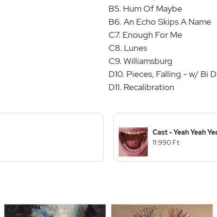
B5. Hum Of Maybe
B6. An Echo Skips A Name
C7. Enough For Me
C8. Lunes
C9. Williamsburg
D10. Pieces, Falling - w/ Bi D
D11. Recalibration
Cast - Yeah Yeah Ye
11 990 Ft