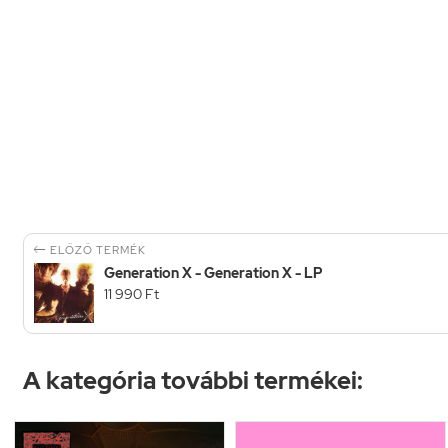

ELŐZŐ TERMÉK
Generation X - Generation X - LP
11 990 Ft
A kategória további termékei: