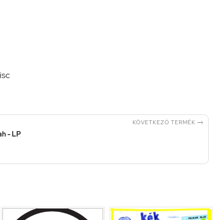
isc

KÖVETKEZŐ TERMÉK
ah - LP