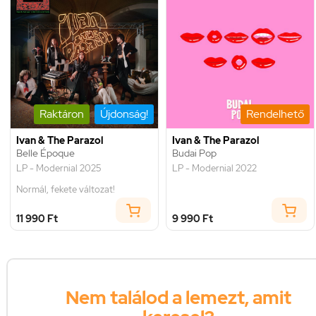
Raktáron
Újdonság!
Rendelhető
Ivan & The Parazol
Ivan & The Parazol
Belle Époque
Budai Pop
LP - Modernial 2025
LP - Modernial 2022
Normál, fekete változat!
11 990 Ft
9 990 Ft
Nem találod a lemezt, amit