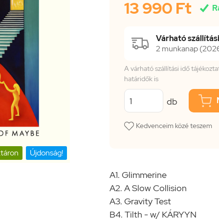
13 990 Ft

R
Várható szállítási
2 munkanap (2026.
A várható szállítási idő tájékoz
határidők is
db
Kedvenceim közé teszem
táron
Újdonság!
A1. Glimmerine
A2. A Slow Collision
A3. Gravity Test
B4. Tilth - w/ KÁRYYN