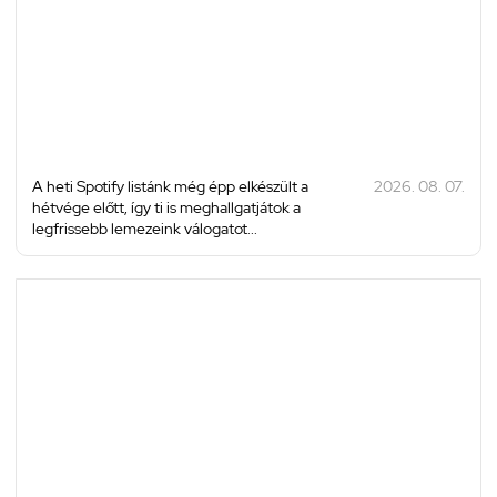
A heti Spotify listánk még épp elkészült a
2026. 08. 07.
hétvége előtt, így ti is meghallgatjátok a
legfrissebb lemezeink válogatot...