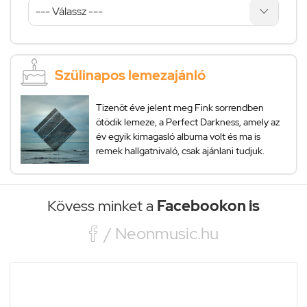
Szülinapos lemezajánló
Tizenöt éve jelent meg Fink sorrendben
ötödik lemeze, a Perfect Darkness, amely az
év egyik kimagasló albuma volt és ma is
remek hallgatnivaló, csak ajánlani tudjuk.
Kövess minket a
Facebookon is

/ Neonmusic.hu