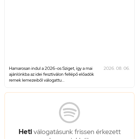
Hamarosan indul a 2026-os Sziget, így a mai
2026. 08. 06.
ajánlónkba az idei fesztiválon fellépő előadók
remek lemezeiből válogattu...
Heti
válogatásunk frissen érkezett