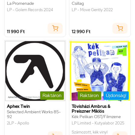
La Promenade
Csillag
LP - Golem Records 2024
LP - Move Gently 2022
11 990 Ft
12 990 Ft
Raktáron
Raktáron
Újdonság!
Aphex Twin
Tövisházi Ambrus &
Preiszner Miklós
Selected Ambient Works 85-
92
Kék Pelikan OST/Filmzene
2LP - Apollo
LP Limited - Kutyalabor 2025
Számozott, kék vinyl