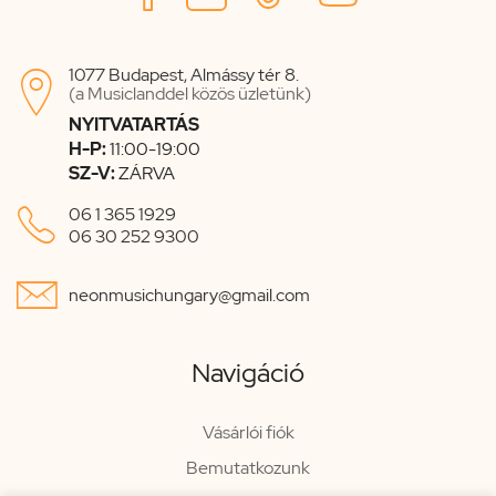
1077 Budapest, Almássy tér 8.

(a Musiclanddel közös üzletünk)
NYITVATARTÁS
H-P:
11:00-19:00
SZ-V:
ZÁRVA

06 1 365 1929
06 30 252 9300

neonmusichungary@gmail.com
Navigáció
Vásárlói fiók
Bemutatkozunk