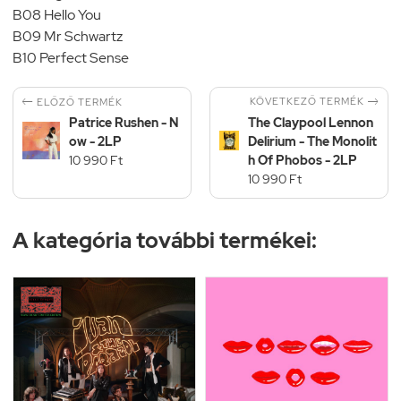
B08 Hello You
B09 Mr Schwartz
B10 Perfect Sense


KÖVETKEZŐ TERMÉK
ELŐZŐ TERMÉK
Patrice Rushen - N
The Claypool Lennon
ow - 2LP
Delirium - The Monolit
10 990 Ft
h Of Phobos - 2LP
10 990 Ft
A kategória további termékei: