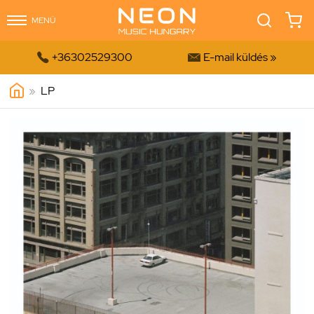
MENÜ


+36302529300
E-mail küldés »
»
LP