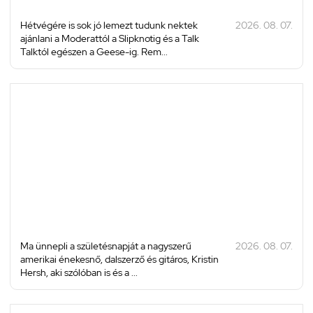
Hétvégére is sok jó lemezt tudunk nektek
2026. 08. 07.
ajánlani a Moderattól a Slipknotig és a Talk
Talktól egészen a Geese-ig. Rem...
Ma ünnepli a születésnapját a nagyszerű
2026. 08. 07.
amerikai énekesnő, dalszerző és gitáros, Kristin
Hersh, aki szólóban is és a ...