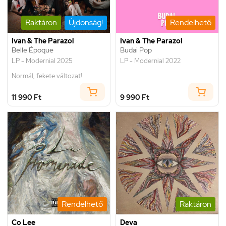
Raktáron
Újdonság!
Rendelhető
Ivan & The Parazol
Ivan & The Parazol
Belle Époque
Budai Pop
LP - Modernial 2025
LP - Modernial 2022
Normál, fekete változat!
11 990 Ft
9 990 Ft
Rendelhető
Raktáron
Co Lee
Deva