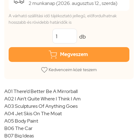
2 munkanap (2026. augusztus 12., szerda)
A várható szállítási idő tájékoztató jellegű, előfordulhatnak
hosszabb és rövidebb határidők is
db
Megveszem
Kedvenceim közé teszem
A01 There’d Better Be A Mirrorball
A02 I Ain’t Quite Where I Think I Am
A03 Sculptures Of Anything Goes
A04 Jet Skis On The Moat
A05 Body Paint
B06 The Car
B07 Big Ideas