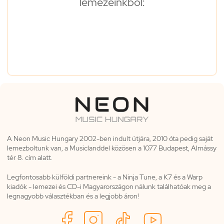
lemezeinkből:
A Neon Music Hungary 2002-ben indult útjára, 2010 óta pedig saját
lemezboltunk van, a Musiclanddel közösen a 1077 Budapest, Almássy
tér 8. cím alatt.
Legfontosabb külföldi partnereink - a Ninja Tune, a K7 és a Warp
kiadók - lemezei és CD-i Magyarországon nálunk találhatóak meg a
legnagyobb választékban és a legjobb áron!