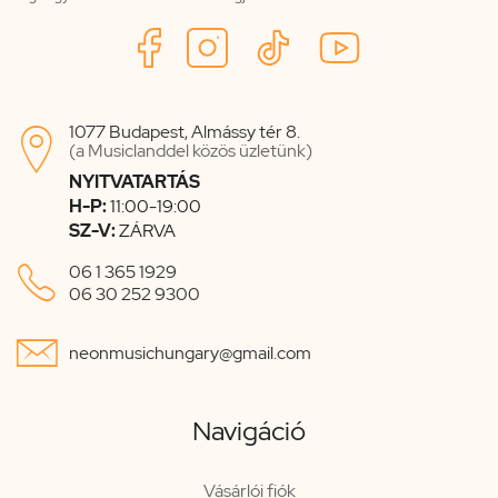
1077 Budapest, Almássy tér 8.

(a Musiclanddel közös üzletünk)
NYITVATARTÁS
H-P:
11:00-19:00
SZ-V:
ZÁRVA

06 1 365 1929
06 30 252 9300

neonmusichungary@gmail.com
Navigáció
Vásárlói fiók