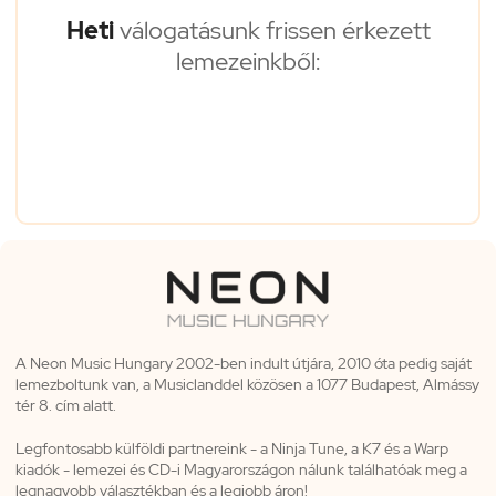
Heti
válogatásunk frissen érkezett
lemezeinkből:
A Neon Music Hungary 2002-ben indult útjára, 2010 óta pedig saját
lemezboltunk van, a Musiclanddel közösen a 1077 Budapest, Almássy
tér 8. cím alatt.
Legfontosabb külföldi partnereink - a Ninja Tune, a K7 és a Warp
kiadók - lemezei és CD-i Magyarországon nálunk találhatóak meg a
legnagyobb választékban és a legjobb áron!