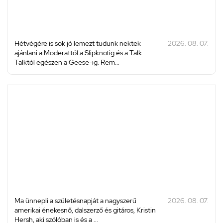
Hétvégére is sok jó lemezt tudunk nektek
2026. 08. 07.
ajánlani a Moderattól a Slipknotig és a Talk
Talktól egészen a Geese-ig. Rem...
Ma ünnepli a születésnapját a nagyszerű
2026. 08. 07.
amerikai énekesnő, dalszerző és gitáros, Kristin
Hersh, aki szólóban is és a ...