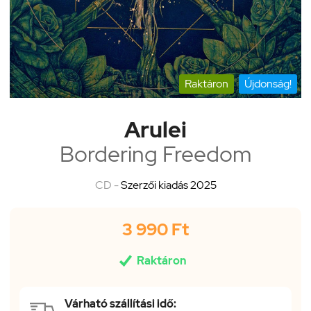
Raktáron
Újdonság!
Arulei
Bordering Freedom
CD -
Szerzői kiadás 2025
3 990 Ft

Raktáron
Várható szállítási idő: