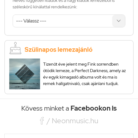
Neves független kiadók és a nagy kiadók lemezeiből is
széleskörű kínálattal rendelkezünk:
Szülinapos lemezajánló
Tizenöt éve jelent meg Fink sorrendben
ötödik lemeze, a Perfect Darkness, amely az
év egyik kimagasló albuma volt és ma is
remek hallgatnivaló, csak ajánlani tudjuk.
Kövess minket a
Facebookon is

/ Neonmusic.hu