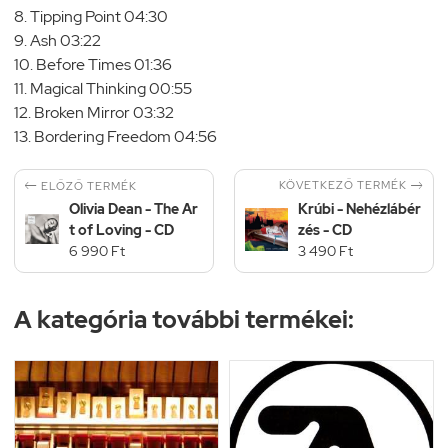
8. Tipping Point 04:30
9. Ash 03:22
10. Before Times 01:36
11. Magical Thinking 00:55
12. Broken Mirror 03:32
13. Bordering Freedom 04:56


KÖVETKEZŐ TERMÉK
ELŐZŐ TERMÉK
Olivia Dean - The Ar
Krúbi - Nehézlábér
t of Loving - CD
zés - CD
6 990 Ft
3 490 Ft
A kategória további termékei: