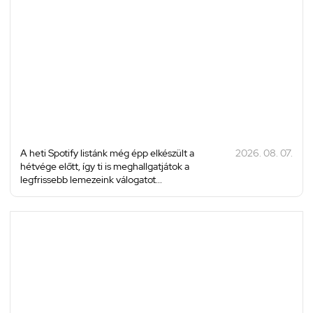
A heti Spotify listánk még épp elkészült a
2026. 08. 07.
hétvége előtt, így ti is meghallgatjátok a
legfrissebb lemezeink válogatot...