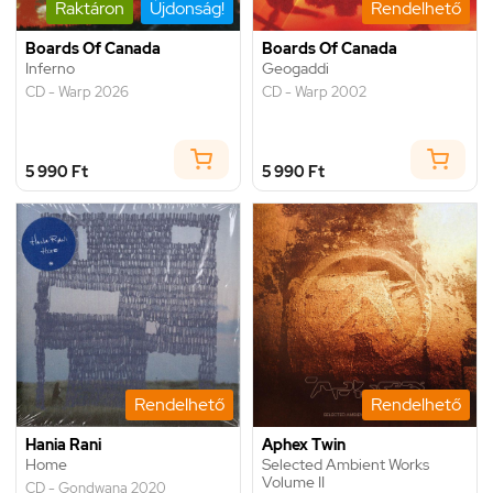
Raktáron
Újdonság!
Rendelhető
Boards Of Canada
Boards Of Canada
Inferno
Geogaddi
CD - Warp 2026
CD - Warp 2002
5 990 Ft
5 990 Ft
Rendelhető
Rendelhető
Hania Rani
Aphex Twin
Home
Selected Ambient Works
Volume II
CD - Gondwana 2020