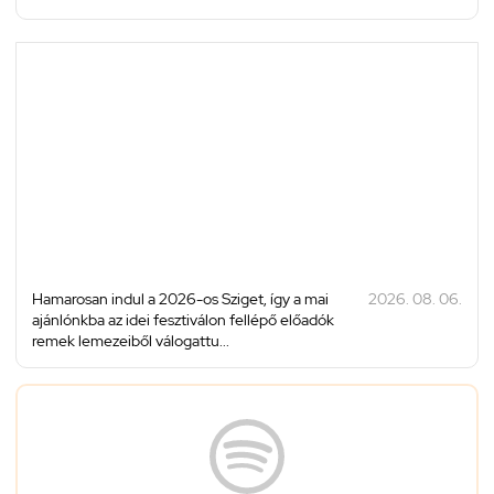
Hamarosan indul a 2026-os Sziget, így a mai
2026. 08. 06.
ajánlónkba az idei fesztiválon fellépő előadók
remek lemezeiből válogattu...