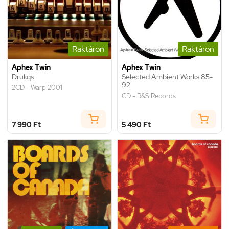
Raktáron
Raktáron
Aphex Twin
Aphex Twin
Drukqs
Selected Ambient Works 85-
92
2CD - Warp 2001
CD - R&S Records
7 990 Ft
5 490 Ft