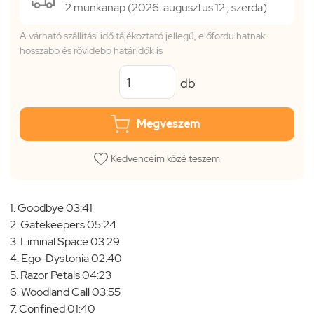
2 munkanap (2026. augusztus 12., szerda)
A várható szállítási idő tájékoztató jellegű, előfordulhatnak
hosszabb és rövidebb határidők is
db
Megveszem
Kedvenceim közé teszem
1. Goodbye 03:41
2. Gatekeepers 05:24
3. Liminal Space 03:29
4. Ego-Dystonia 02:40
5. Razor Petals 04:23
6. Woodland Call 03:55
7. Confined 01:40