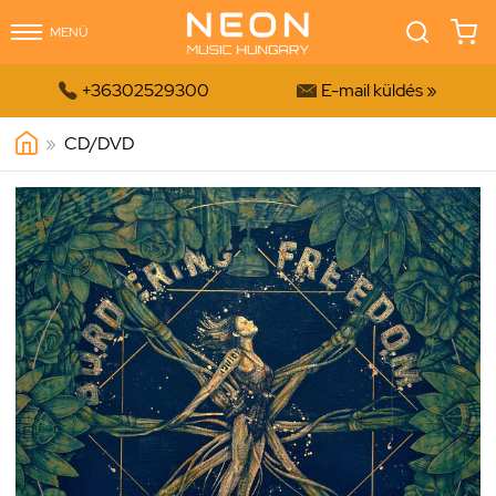
MENÜ


+36302529300
E-mail küldés »
»
CD/DVD