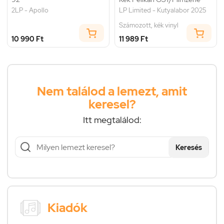
2LP - Apollo
LP Limited - Kutyalabor 2025
Számozott, kék vinyl
10 990 Ft
11 989 Ft
Nem találod a lemezt, amit
keresel?
Itt megtalálod:
Keresés
Kiadók