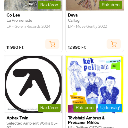
Raktáron
Raktáron
Co Lee
Deva
La Promenade
Csillag
LP - Golem Records 2024
LP - Move Gently 2022
11 990 Ft
12 990 Ft
Raktáron
Raktáron
Újdonság!
Aphex Twin
Tövisházi Ambrus &
Preiszner Miklós
Selected Ambient Works 85-
92
Kék Pelikan OST/Filmzene