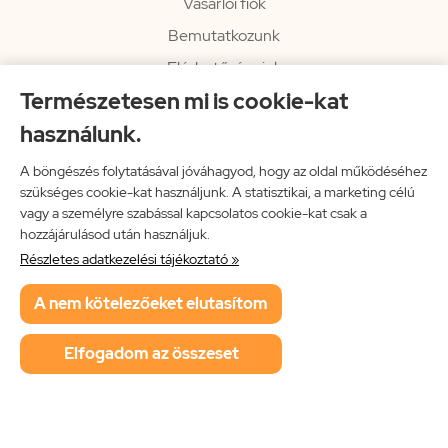
Vásárlói fiók
Bemutatkozunk
Elérhetőségeink
Természetesen mi is cookie-kat
Hírlevél
használunk.
Rendelési információk
Impresszum
A böngészés folytatásával jóváhagyod, hogy az oldal működéséhez
szükséges cookie-kat használjunk. A statisztikai, a marketing célú
Vissza a főoldalra
vagy a személyre szabással kapcsolatos cookie-kat csak a
hozzájárulásod után használjuk.
Részletes adatkezelési tájékoztató »
Neon Music Hungary Bt.
A nem kötelezőeket elutasítom
ÁSZF
Adatkezelési tájékoztató
Elfogadom az összeset