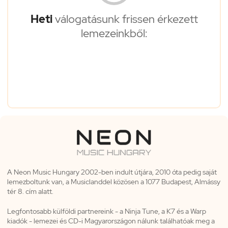
Heti
válogatásunk frissen érkezett
lemezeinkből:
A Neon Music Hungary 2002-ben indult útjára, 2010 óta pedig saját
lemezboltunk van, a Musiclanddel közösen a 1077 Budapest, Almássy
tér 8. cím alatt.
Legfontosabb külföldi partnereink - a Ninja Tune, a K7 és a Warp
kiadók - lemezei és CD-i Magyarországon nálunk találhatóak meg a