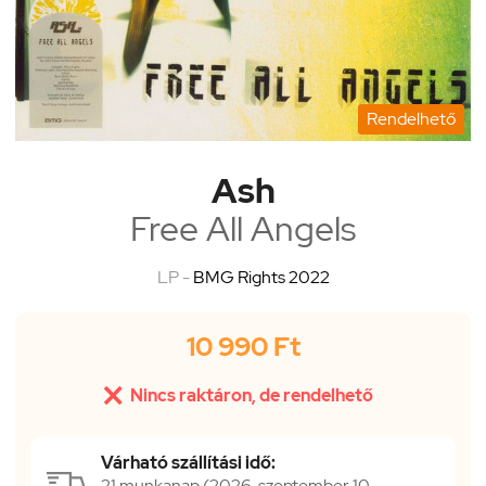
Rendelhető
Ash
Free All Angels
LP -
BMG Rights 2022
10 990 Ft

Nincs raktáron, de rendelhető
Várható szállítási idő:
21 munkanap (2026. szeptember 10.,