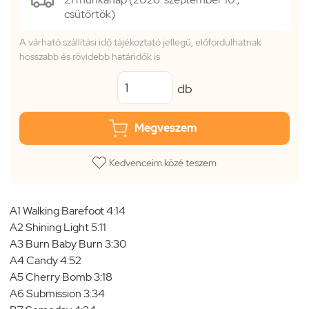
csütörtök)
A várható szállítási idő tájékoztató jellegű, előfordulhatnak
hosszabb és rövidebb határidők is
db
Megveszem
Kedvenceim közé teszem
A1 Walking Barefoot 4:14
A2 Shining Light 5:11
A3 Burn Baby Burn 3:30
A4 Candy 4:52
A5 Cherry Bomb 3:18
A6 Submission 3:34