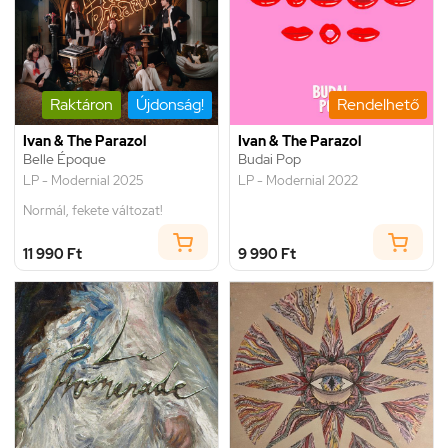
Raktáron
Újdonság!
Rendelhető
Ivan & The Parazol
Ivan & The Parazol
Belle Époque
Budai Pop
LP - Modernial 2025
LP - Modernial 2022
Normál, fekete változat!
11 990 Ft
9 990 Ft