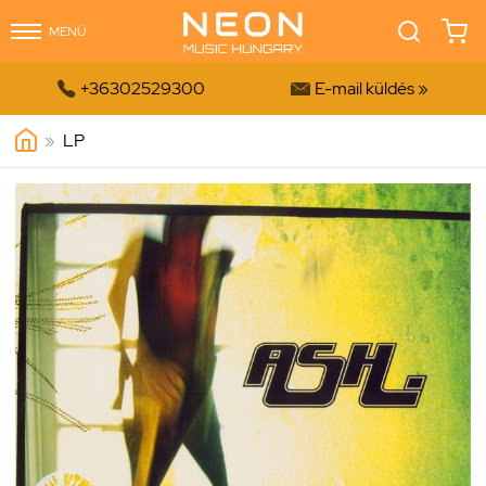
MENÜ


+36302529300
E-mail küldés »
»
LP