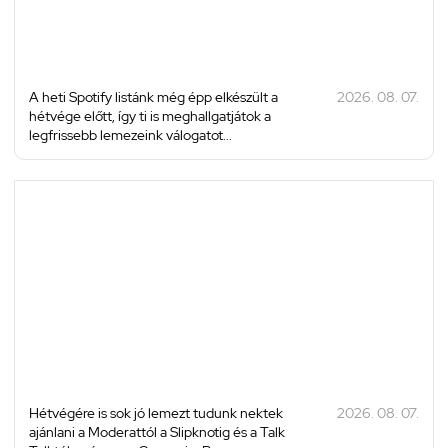
A heti Spotify listánk még épp elkészült a
2026. 08. 07.
hétvége előtt, így ti is meghallgatjátok a
legfrissebb lemezeink válogatot...
Hétvégére is sok jó lemezt tudunk nektek
2026. 08. 07.
ajánlani a Moderattól a Slipknotig és a Talk