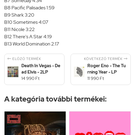
B7 Someday 4:34
B8 Pacific Palisades 1:59
B9 Shark 3:20
B10 Sometimes 4:07
B11 Nicole 3:22
B12 There's A Star 4:19
B13 World Domination 2:17


KÖVETKEZŐ TERMÉK
ELŐZŐ TERMÉK
Death In Vegas - De
Roger Eno - The Tu
ad Elvis - 2LP
rning Year - LP
14 990 Ft
11 990 Ft
A kategória további termékei: