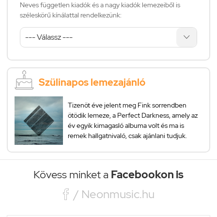
Neves független kiadók és a nagy kiadók lemezeiből is
széleskörű kínálattal rendelkezünk:
Szülinapos lemezajánló
Tizenöt éve jelent meg Fink sorrendben
ötödik lemeze, a Perfect Darkness, amely az
év egyik kimagasló albuma volt és ma is
remek hallgatnivaló, csak ajánlani tudjuk.
Kövess minket a
Facebookon is

/ Neonmusic.hu