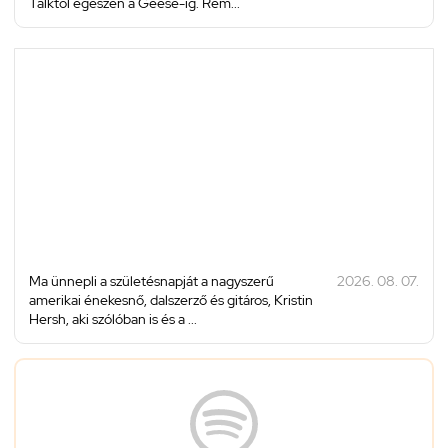
Talktól egészen a Geese-ig. Rem...
Ma ünnepli a születésnapját a nagyszerű
2026. 08. 07.
amerikai énekesnő, dalszerző és gitáros, Kristin
Hersh, aki szólóban is és a ...