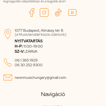
legnagyobb választékban és a legjobb áron!
1077 Budapest, Almássy tér 8.

(a Musiclanddel közös üzletünk)
NYITVATARTÁS
H-P:
11:00-19:00
SZ-V:
ZÁRVA

06 1 365 1929
06 30 252 9300

neonmusichungary@gmail.com
Navigáció