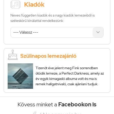
Kiadók
Neves független kiadók és a nagy kiadók lemezeiből is
széleskörű kínálattal rendelkezünk:
Szülinapos lemezajánló
Tizenöt éve jelent meg Fink sorrendben
ötödik lemeze, a Perfect Darkness, amely az
év egyik kimagasló albuma volt és ma is
remek hallgatnivaló, csak ajánlani tudjuk.
Kövess minket a
Facebookon is