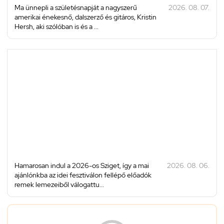
Ma ünnepli a születésnapját a nagyszerű
2026. 08. 07.
amerikai énekesnő, dalszerző és gitáros, Kristin
Hersh, aki szólóban is és a ...
Hamarosan indul a 2026-os Sziget, így a mai
2026. 08. 06.
ajánlónkba az idei fesztiválon fellépő előadók
remek lemezeiből válogattu...