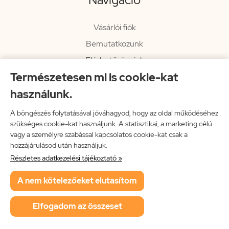
Vásárlói fiók
Bemutatkozunk
Elérhetőségeink
Természetesen mi is cookie-kat
Hírlevél
használunk.
Rendelési információk
Impresszum
A böngészés folytatásával jóváhagyod, hogy az oldal működéséhez
szükséges cookie-kat használjunk. A statisztikai, a marketing célú
Vissza a főoldalra
vagy a személyre szabással kapcsolatos cookie-kat csak a
hozzájárulásod után használjuk.
Részletes adatkezelési tájékoztató »
Neon Music Hungary Bt.
A nem kötelezőeket elutasítom
ÁSZF
Adatkezelési tájékoztató
Elfogadom az összeset