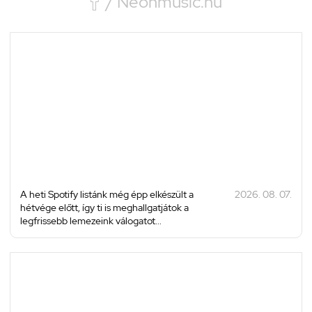

/ Neonmusic.hu
A heti Spotify listánk még épp elkészült a
2026. 08. 07.
hétvége előtt, így ti is meghallgatjátok a
legfrissebb lemezeink válogatot...