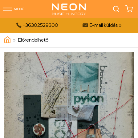
MENÜ


+36302529300
E-mail küldés »
»
Előrendelhető