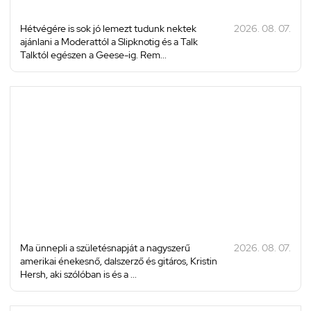
Hétvégére is sok jó lemezt tudunk nektek
2026. 08. 07.
ajánlani a Moderattól a Slipknotig és a Talk
Talktól egészen a Geese-ig. Rem...
Ma ünnepli a születésnapját a nagyszerű
2026. 08. 07.
amerikai énekesnő, dalszerző és gitáros, Kristin
Hersh, aki szólóban is és a ...