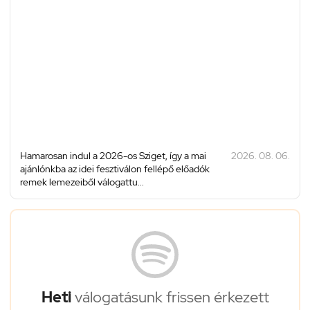
Hamarosan indul a 2026-os Sziget, így a mai
2026. 08. 06.
ajánlónkba az idei fesztiválon fellépő előadók
remek lemezeiből válogattu...
Heti
válogatásunk frissen érkezett