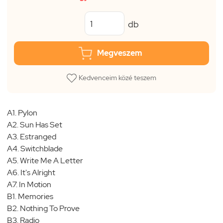
db
Megveszem
Kedvenceim közé teszem
A1. Pylon
A2. Sun Has Set
A3. Estranged
A4. Switchblade
A5. Write Me A Letter
A6. It's Alright
A7. In Motion
B1. Memories
B2. Nothing To Prove
B3. Radio