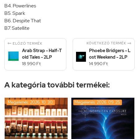
B4. Powerlines
B5. Spark
B6. Despite That
B7. Satellite


KÖVETKEZŐ TERMÉK
ELŐZŐ TERMÉK
Arab Strap - Half-T
Phoebe Bridgers - L
old Tales - 2LP
ost Weekend - 2LP
18 990 Ft
14 990 Ft
A kategória további termékei:
Megjelenés: 2026. 10. 30.
Megjelenés: 2026. 09. 25.