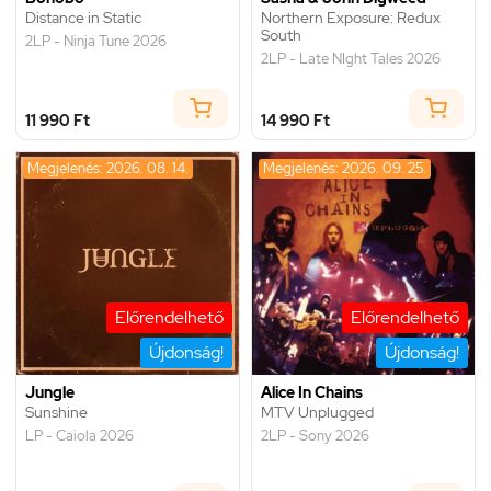
Distance in Static
Northern Exposure: Redux
South
2LP - Ninja Tune 2026
2LP - Late NIght Tales 2026
11 990 Ft
14 990 Ft
Megjelenés: 2026. 08. 14.
Megjelenés: 2026. 09. 25.
Előrendelhető
Előrendelhető
Újdonság!
Újdonság!
Jungle
Alice In Chains
Sunshine
MTV Unplugged
LP - Caiola 2026
2LP - Sony 2026