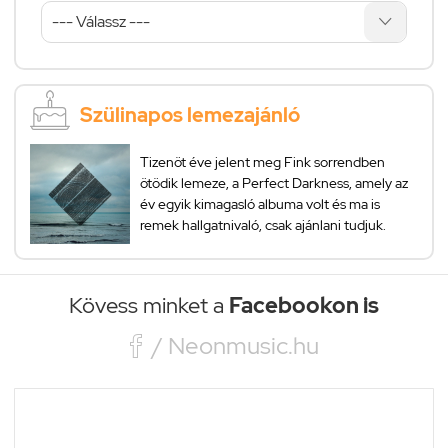
Szülinapos lemezajánló
Tizenöt éve jelent meg Fink sorrendben
ötödik lemeze, a Perfect Darkness, amely az
év egyik kimagasló albuma volt és ma is
remek hallgatnivaló, csak ajánlani tudjuk.
Kövess minket a
Facebookon is

/ Neonmusic.hu