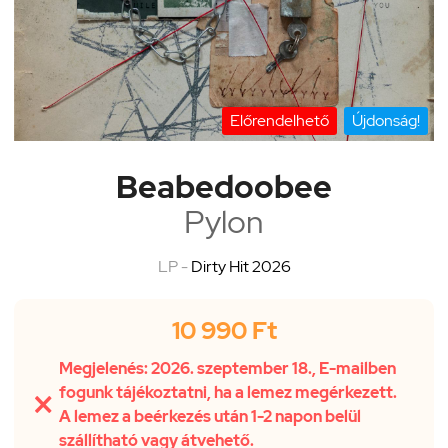
Előrendelhető
Újdonság!
Beabedoobee
Pylon
LP -
Dirty Hit 2026
10 990 Ft
Megjelenés: 2026. szeptember 18., E-mailben
fogunk tájékoztatni, ha a lemez megérkezett.

A lemez a beérkezés után 1-2 napon belül
szállítható vagy átvehető.