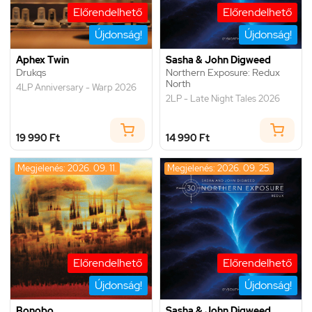
Előrendelhető
Előrendelhető
Újdonság!
Újdonság!
Aphex Twin
Sasha & John Digweed
Drukqs
Northern Exposure: Redux
North
4LP Anniversary - Warp 2026
2LP - Late Night Tales 2026
19 990 Ft
14 990 Ft
Megjelenés: 2026. 09. 11.
Megjelenés: 2026. 09. 25.
Előrendelhető
Előrendelhető
Újdonság!
Újdonság!
Bonobo
Sasha & John Digweed