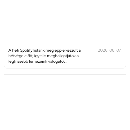
A heti Spotify listánk még épp elkészült a
2026. 08. 07.
hétvége előtt, így ti is meghallgatjátok a
legfrissebb lemezeink válogatot...