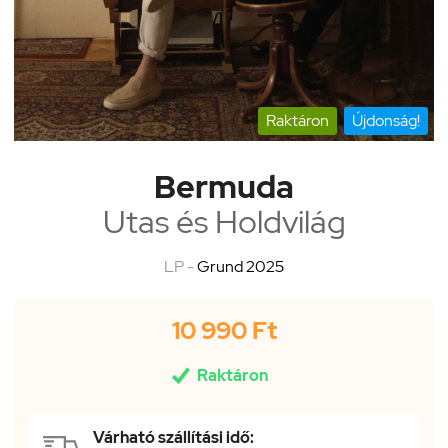
Raktáron
Újdonság!
Bermuda
Utas és Holdvilág
LP -
Grund 2025
10 990 Ft

Raktáron
Várható szállítási idő: