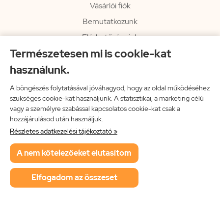
Vásárlói fiók
Bemutatkozunk
Elérhetőségeink
Természetesen mi is cookie-kat
Hírlevél
használunk.
Rendelési információk
Impresszum
A böngészés folytatásával jóváhagyod, hogy az oldal működéséhez
szükséges cookie-kat használjunk. A statisztikai, a marketing célú
Vissza a főoldalra
vagy a személyre szabással kapcsolatos cookie-kat csak a
hozzájárulásod után használjuk.
Részletes adatkezelési tájékoztató »
Neon Music Hungary Bt.
A nem kötelezőeket elutasítom
ÁSZF
Adatkezelési tájékoztató
Elfogadom az összeset