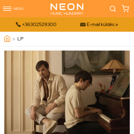
MENÜ


+36302529300
E-mail küldés »
»
LP