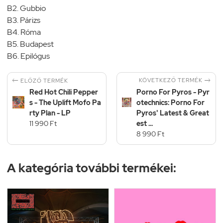
B2. Gubbio
B3. Párizs
B4. Róma
B5. Budapest
B6. Epilógus


KÖVETKEZŐ TERMÉK
ELŐZŐ TERMÉK
Red Hot Chili Pepper
Porno For Pyros - Pyr
s - The Uplift Mofo Pa
otechnics: Porno For
rty Plan - LP
Pyros' Latest & Great
11 990 Ft
est ...
8 990 Ft
A kategória további termékei: