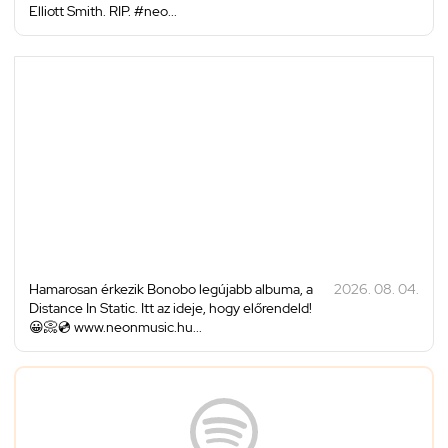
Elliott Smith. RIP. #neo...
Hamarosan érkezik Bonobo legújabb albuma, a
2026. 08. 04.
Distance In Static. Itt az ideje, hogy előrendeld!
😀📀💿 www.neonmusic.hu...