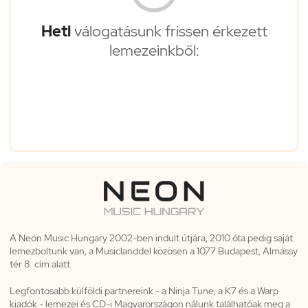
Heti
válogatásunk frissen érkezett
lemezeinkből:
A Neon Music Hungary 2002-ben indult útjára, 2010 óta pedig saját
lemezboltunk van, a Musiclanddel közösen a 1077 Budapest, Almássy
tér 8. cím alatt.
Legfontosabb külföldi partnereink - a Ninja Tune, a K7 és a Warp
kiadók - lemezei és CD-i Magyarországon nálunk találhatóak meg a