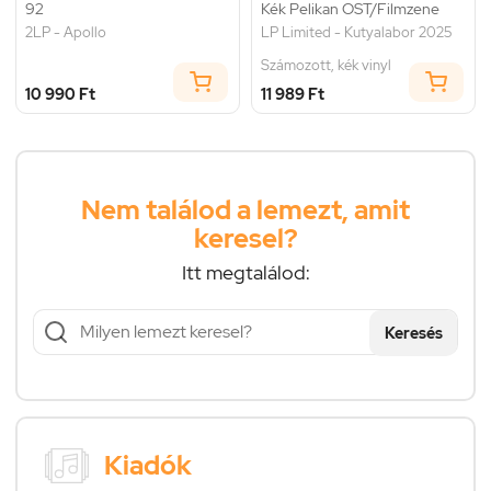
92
Kék Pelikan OST/Filmzene
2LP - Apollo
LP Limited - Kutyalabor 2025
Számozott, kék vinyl
10 990 Ft
11 989 Ft
Nem találod a lemezt, amit
keresel?
Itt megtalálod:
Keresés
Kiadók