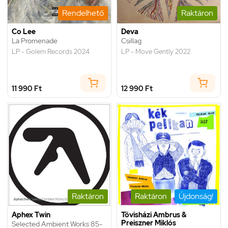
Rendelhető
Raktáron
Co Lee
Deva
La Promenade
Csillag
LP - Golem Records 2024
LP - Move Gently 2022
11 990 Ft
12 990 Ft
Raktáron
Raktáron
Újdonság!
Aphex Twin
Tövisházi Ambrus &
Preiszner Miklós
Selected Ambient Works 85-