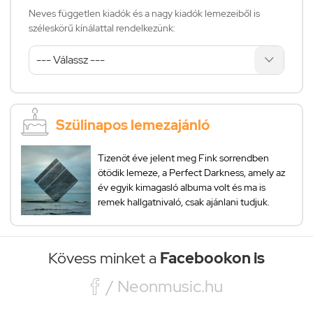
Neves független kiadók és a nagy kiadók lemezeiből is
széleskörű kínálattal rendelkezünk:
Szülinapos lemezajánló
Tizenöt éve jelent meg Fink sorrendben
ötödik lemeze, a Perfect Darkness, amely az
év egyik kimagasló albuma volt és ma is
remek hallgatnivaló, csak ajánlani tudjuk.
Kövess minket a
Facebookon is

/ Neonmusic.hu