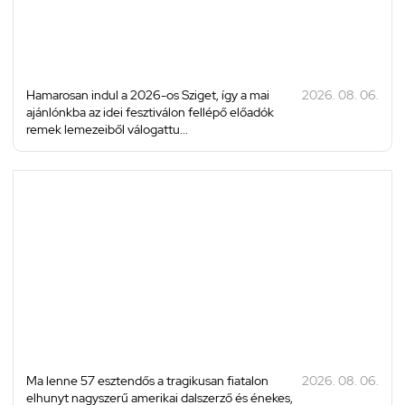
Hamarosan indul a 2026-os Sziget, így a mai
2026. 08. 06.
ajánlónkba az idei fesztiválon fellépő előadók
remek lemezeiből válogattu...
Ma lenne 57 esztendős a tragikusan fiatalon
2026. 08. 06.
elhunyt nagyszerű amerikai dalszerző és énekes,