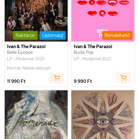
Raktáron
Újdonság!
Rendelhető
Ivan & The Parazol
Ivan & The Parazol
Belle Époque
Budai Pop
LP - Modernial 2025
LP - Modernial 2022
Normál, fekete változat!
11 990 Ft
9 990 Ft