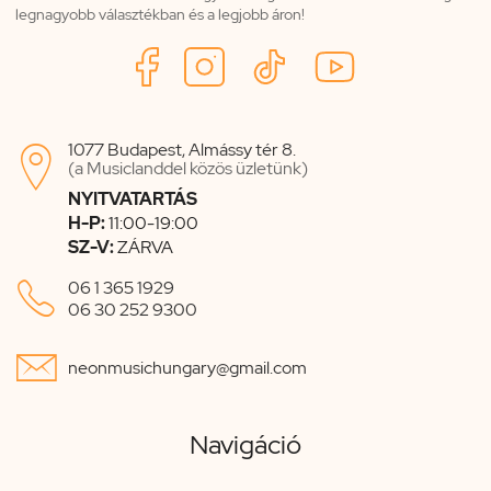
legnagyobb választékban és a legjobb áron!
1077 Budapest, Almássy tér 8.

(a Musiclanddel közös üzletünk)
NYITVATARTÁS
H-P:
11:00-19:00
SZ-V:
ZÁRVA

06 1 365 1929
06 30 252 9300

neonmusichungary@gmail.com
Navigáció