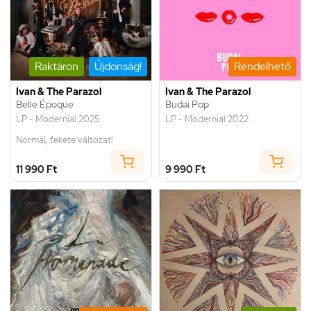
Raktáron
Újdonság!
Rendelhető
Ivan & The Parazol
Ivan & The Parazol
Belle Époque
Budai Pop
LP - Modernial 2025
LP - Modernial 2022
Normál, fekete változat!
11 990 Ft
9 990 Ft