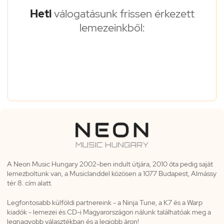
Heti
válogatásunk frissen érkezett
lemezeinkből:
A Neon Music Hungary 2002-ben indult útjára, 2010 óta pedig saját
lemezboltunk van, a Musiclanddel közösen a 1077 Budapest, Almássy
tér 8. cím alatt.
Legfontosabb külföldi partnereink - a Ninja Tune, a K7 és a Warp
kiadók - lemezei és CD-i Magyarországon nálunk találhatóak meg a
legnagyobb választékban és a legjobb áron!