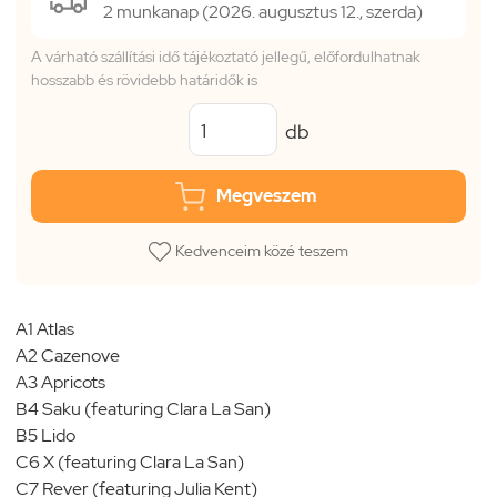
2 munkanap (2026. augusztus 12., szerda)
A várható szállítási idő tájékoztató jellegű, előfordulhatnak
hosszabb és rövidebb határidők is
db
Megveszem
Kedvenceim közé teszem
A1 Atlas
A2 Cazenove
A3 Apricots
B4 Saku (featuring Clara La San)
B5 Lido
C6 X (featuring Clara La San)
C7 Rever (featuring Julia Kent)