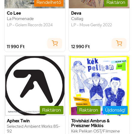
Rendelhető
Raktáron
Co Lee
Deva
La Promenade
Csillag
LP - Golem Records 2024
LP - Move Gently 2022
11 990 Ft
12 990 Ft
Raktáron
Raktáron
Újdonság!
Aphex Twin
Tövisházi Ambrus &
Preiszner Miklós
Selected Ambient Works 85-
92
Kék Pelikan OST/Filmzene