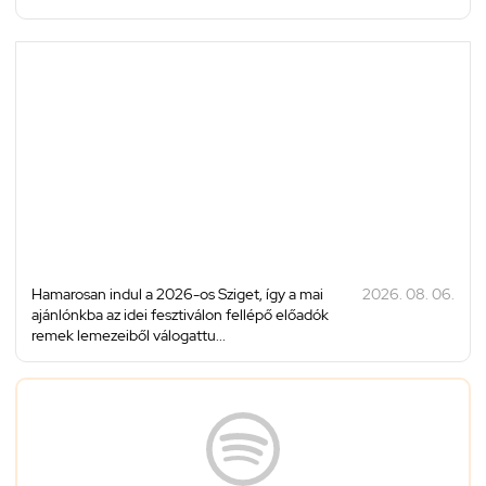
Hamarosan indul a 2026-os Sziget, így a mai
2026. 08. 06.
ajánlónkba az idei fesztiválon fellépő előadók
remek lemezeiből válogattu...