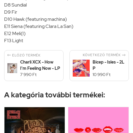
D8 Sundial
D9 Fir
D10 Hawk (featuring machìna)
E11 Siena (featuring Clara La San)
E12 Meli(I)
F13 Light


KÖVETKEZŐ TERMÉK
ELŐZŐ TERMÉK
Charli XCX - How
Bicep - Isles - 2L
I'm Feeling Now - LP
P
7 990 Ft
10 990 Ft
A kategória további termékei: