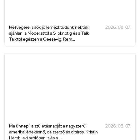
Hétvégére is sok jó lemezt tudunk nektek
2026. 08. 07.
ajánlani a Moderattól a Slipknotig és a Talk
Talktól egészen a Geese-ig. Rem...
Ma ünnepli a születésnapját a nagyszerű
2026. 08. 07.
amerikai énekesnő, dalszerző és gitáros, Kristin
Hersh, aki szólóban is és a ...