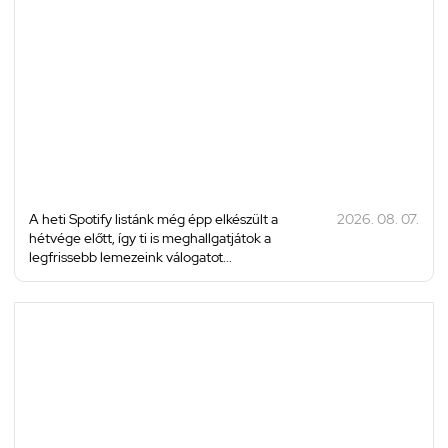
A heti Spotify listánk még épp elkészült a
2026. 08. 07.
hétvége előtt, így ti is meghallgatjátok a
legfrissebb lemezeink válogatot...