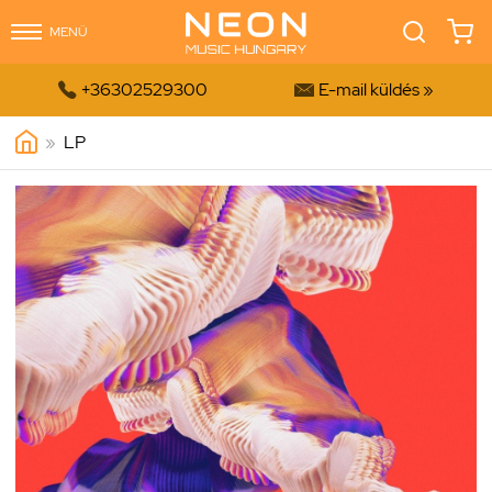
MENÜ


+36302529300
E-mail küldés »
»
LP