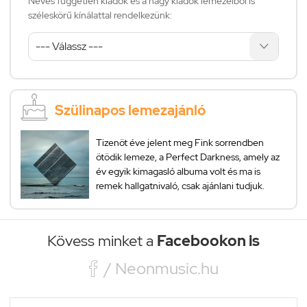
Neves független kiadók és a nagy kiadók lemezeiből is
széleskörű kínálattal rendelkezünk:
Szülinapos lemezajánló
Tizenöt éve jelent meg Fink sorrendben
ötödik lemeze, a Perfect Darkness, amely az
év egyik kimagasló albuma volt és ma is
remek hallgatnivaló, csak ajánlani tudjuk.
Kövess minket a
Facebookon is

/ Neonmusic.hu