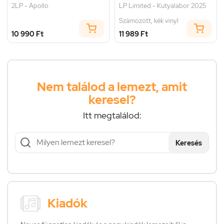
2LP - Apollo
LP Limited - Kutyalabor 2025
Számozott, kék vinyl
10 990 Ft
11 989 Ft
Nem találod a lemezt, amit
keresel?
Itt megtalálod:
Keresés
Kiadók