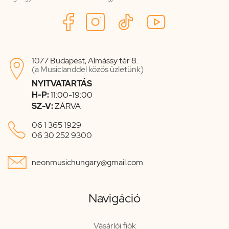
1077 Budapest, Almássy tér 8.

(a Musiclanddel közös üzletünk)
NYITVATARTÁS
H-P:
11:00-19:00
SZ-V:
ZÁRVA

06 1 365 1929
06 30 252 9300

neonmusichungary@gmail.com
Navigáció
Vásárlói fiók