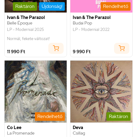
Raktáron
Újdonság!
Rendelhető
Ivan & The Parazol
Ivan & The Parazol
Belle Époque
Budai Pop
LP - Modernial 2025
LP - Modernial 2022
Normál, fekete változat!
11 990 Ft
9 990 Ft
Rendelhető
Raktáron
Co Lee
Deva
La Promenade
Csillag