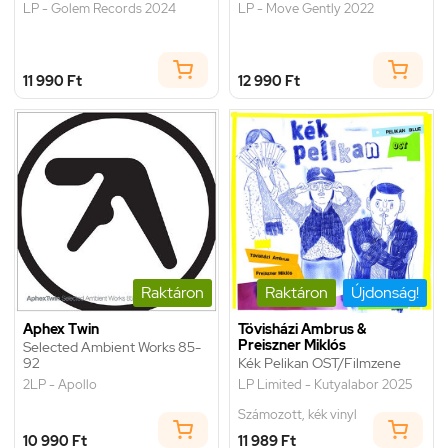
LP - Golem Records 2024
LP - Move Gently 2022
11 990 Ft
12 990 Ft
Raktáron
Raktáron
Újdonság!
Aphex Twin
Tövisházi Ambrus &
Preiszner Miklós
Selected Ambient Works 85-
92
Kék Pelikan OST/Filmzene
2LP - Apollo
LP Limited - Kutyalabor 2025
Számozott, kék vinyl
10 990 Ft
11 989 Ft