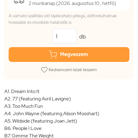
2 munkanap (2026. augusztus 10., hétfő)
A várható szállítási idő tájékoztató jellegű, előfordulhatnak
hosszabb és rövidebb határidők is
db
Megveszem
Kedvenceim közé teszem
A1. Dream Into It
A2. 77 (featuring Avril Lavigne)
A3. Too Much Fun
A4. John Wayne (featuring Alison Mosshart)
A5. Wildside (featuring Joan Jett)
B6. People I Love
B7. Gimme The Weight