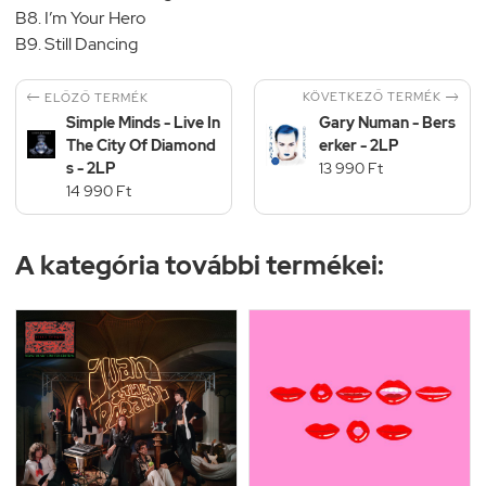
B8. I’m Your Hero
B9. Still Dancing


KÖVETKEZŐ TERMÉK
ELŐZŐ TERMÉK
Simple Minds - Live In
Gary Numan - Bers
The City Of Diamond
erker - 2LP
s - 2LP
13 990 Ft
14 990 Ft
A kategória további termékei: