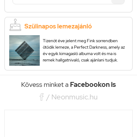
Szülinapos lemezajánló
Tizenöt éve jelent meg Fink sorrendben
ötödik lemeze, a Perfect Darkness, amely az
év egyik kimagasló albuma volt és ma is
remek hallgatnivaló, csak ajánlani tudjuk.
Kövess minket a
Facebookon is

/ Neonmusic.hu