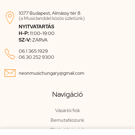
1077 Budapest, Almássy tér 8.

(a Musiclanddel közös üzletünk)
NYITVATARTÁS
H-P:
11:00-19:00
SZ-V:
ZÁRVA

06 1 365 1929
06 30 252 9300

neonmusichungary@gmail.com
Navigáció
Vásárlói fiók
Bemutatkozunk
Elérhetőségeink