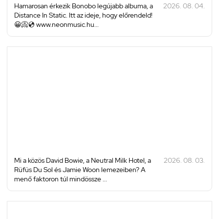
Hamarosan érkezik Bonobo legújabb albuma, a
2026. 08. 04.
Distance In Static. Itt az ideje, hogy előrendeld!
😀📀💿 www.neonmusic.hu...
Mi a közös David Bowie, a Neutral Milk Hotel, a
2026. 08. 03.
Rüfüs Du Sol és Jamie Woon lemezeiben? A
menő faktoron túl mindössze ...