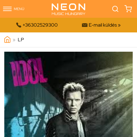
MENÜ


+36302529300
E-mail küldés »
»
LP