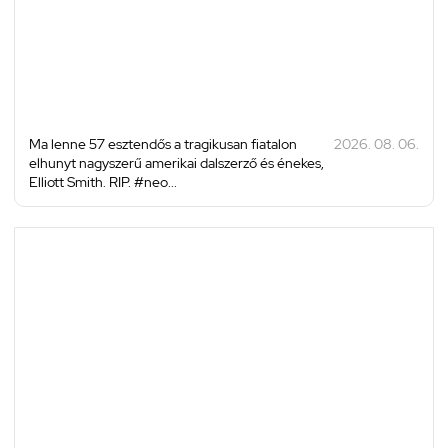
Ma lenne 57 esztendős a tragikusan fiatalon
2026. 08. 06.
elhunyt nagyszerű amerikai dalszerző és énekes,
Elliott Smith. RIP. #neo...