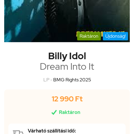
Raktáron
Újdonság!
Billy Idol
Dream Into It
LP -
BMG Rights 2025
12 990 Ft

Raktáron
Várható szállítási idő: