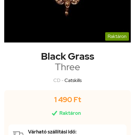
Raktáron
Black Grass
Three
CD -
Catskills
1 490 Ft

Raktáron
Várható szállítási idő: