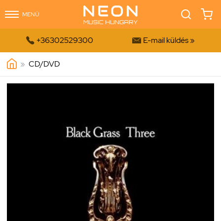
MENÜ


+36302529300
E-mail küldés »
»
CD/DVD