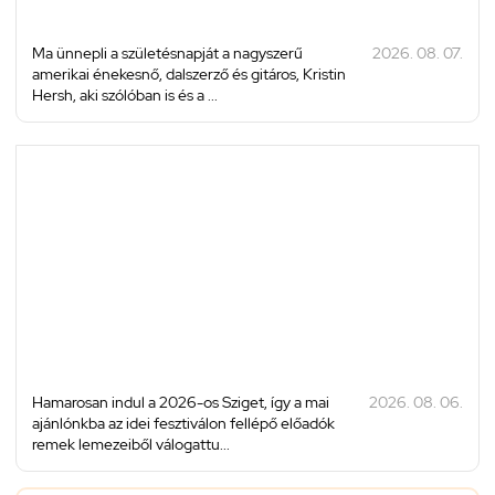
Ma ünnepli a születésnapját a nagyszerű
2026. 08. 07.
amerikai énekesnő, dalszerző és gitáros, Kristin
Hersh, aki szólóban is és a ...
Hamarosan indul a 2026-os Sziget, így a mai
2026. 08. 06.
ajánlónkba az idei fesztiválon fellépő előadók
remek lemezeiből válogattu...