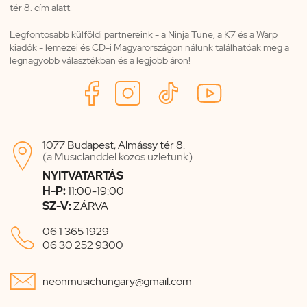
tér 8. cím alatt.
Legfontosabb külföldi partnereink - a Ninja Tune, a K7 és a Warp
kiadók - lemezei és CD-i Magyarországon nálunk találhatóak meg a
legnagyobb választékban és a legjobb áron!
1077 Budapest, Almássy tér 8.

(a Musiclanddel közös üzletünk)
NYITVATARTÁS
H-P:
11:00-19:00
SZ-V:
ZÁRVA

06 1 365 1929
06 30 252 9300

neonmusichungary@gmail.com