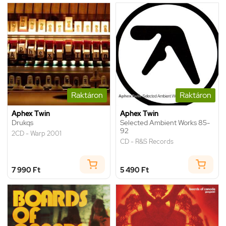
Raktáron
Raktáron
Aphex Twin
Aphex Twin
Drukqs
Selected Ambient Works 85-
92
2CD - Warp 2001
CD - R&S Records
7 990 Ft
5 490 Ft