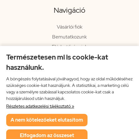
Navigáció
Vásárlói fiók
Bemutatkozunk
Elérhetőségeink
Természetesen mi is cookie-kat
Hírlevél
használunk.
Rendelési információk
Impresszum
A böngészés folytatásával jóváhagyod, hogy az oldal működéséhez
szükséges cookie-kat használjunk. A statisztikai, a marketing célú
Vissza a főoldalra
vagy a személyre szabással kapcsolatos cookie-kat csak a
hozzájárulásod után használjuk.
Részletes adatkezelési tájékoztató »
Neon Music Hungary Bt.
A nem kötelezőeket elutasítom
ÁSZF
Adatkezelési tájékoztató
Elfogadom az összeset