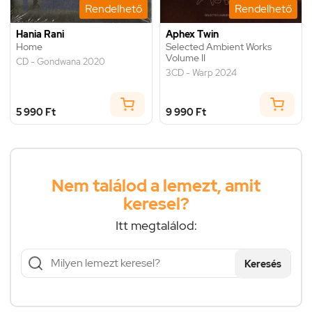
Rendelhető
Rendelhető
Hania Rani
Aphex Twin
Home
Selected Ambient Works
Volume II
CD - Gondwana 2020
3CD - Warp 2024
5 990 Ft
9 990 Ft
Nem találod a lemezt, amit
keresel?
Itt megtalálod:
Keresés