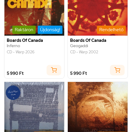
Raktáron
Újdonság!
Rendelhető
Boards Of Canada
Boards Of Canada
Inferno
Geogaddi
CD - Warp 2026
CD - Warp 2002
5 990 Ft
5 990 Ft