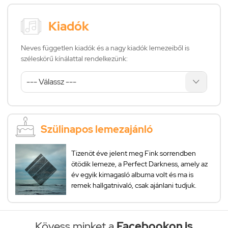
Kiadók
Neves független kiadók és a nagy kiadók lemezeiből is
széleskörű kínálattal rendelkezünk:
Szülinapos lemezajánló
Tizenöt éve jelent meg Fink sorrendben
ötödik lemeze, a Perfect Darkness, amely az
év egyik kimagasló albuma volt és ma is
remek hallgatnivaló, csak ajánlani tudjuk.
Kövess minket a
Facebookon is