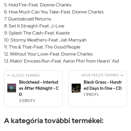
5. Hold Fire-Feat. Dionne Charles
6. How Much Can You Take-Feat. Dionne Charles
7. Quetzalcoatl Returns
8. Set It Straight-Feat. J-Live
9. Splash The Cash-Feat. Koaste
10. Stormy Weathers-Feat. Jah Marnyah
11. This & That-Feat. The Good People
12. Without Your Love-Feat. Dionne Charles
13. Makin' Emcees Run-Feat. Aaron Phiri from Hearin' Aid


KÖVETKEZŐ TERMÉK
ELŐZŐ TERMÉK
Blockhead - Interlud
Black Grass - Hundr
es After Midnight - C
ed Days In One - CD
D
1 990 Ft
3 590 Ft
A kategória további termékei: