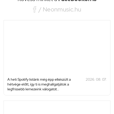

/ Neonmusic.hu
A heti Spotify listánk még épp elkészült a
2026. 08. 07.
hétvége előtt, így ti is meghallgatjátok a
legfrissebb lemezeink válogatot...