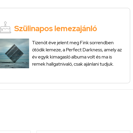
Szülinapos lemezajánló
Tizenöt éve jelent meg Fink sorrendben
ötödik lemeze, a Perfect Darkness, amely az
év egyik kimagasló albuma volt és ma is
remek hallgatnivaló, csak ajánlani tudjuk.