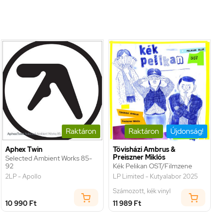
Raktáron
Raktáron
Újdonság!
Aphex Twin
Tövisházi Ambrus &
Preiszner Miklós
Selected Ambient Works 85-
92
Kék Pelikan OST/Filmzene
2LP - Apollo
LP Limited - Kutyalabor 2025
Számozott, kék vinyl
10 990 Ft
11 989 Ft