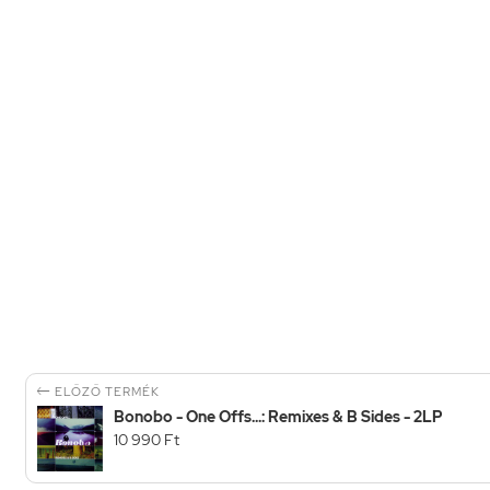

ELŐZŐ TERMÉK
Bonobo - One Offs...: Remixes & B Sides - 2LP
10 990 Ft