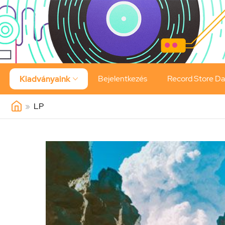
Bejelentkezés
Record Store D
Kiadványaink

»
LP