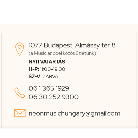
1077 Budapest, Almássy tér 8.

(a Musiclanddel közös üzletünk)
NYITVATARTÁS
H-P:
11:00-19:00
SZ-V:
ZÁRVA
06 1 365 1929

06 30 252 9300

neonmusichungary@gmail.com