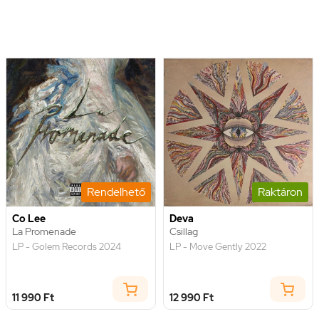
Rendelhető
Raktáron
Co Lee
Deva
La Promenade
Csillag
LP - Golem Records 2024
LP - Move Gently 2022
11 990 Ft
12 990 Ft