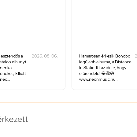
 esztendős a
2026. 08. 06.
Hamarosan érkezik Bonobo
2
iatalon elhunyt
legújabb albuma, a Distance
merikai
In Static. Itt az ideje, hogy
énekes, Elliott
előrendeld! 😀📀💿
neo...
www.neonmusic.hu...
érkezett