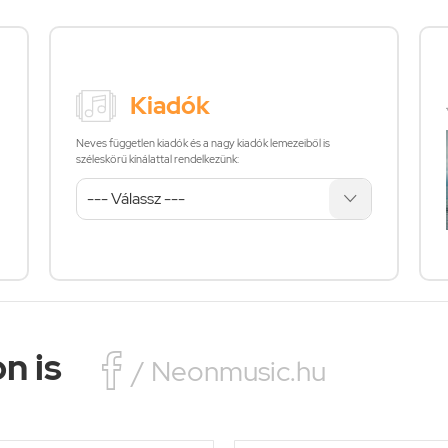
Kiadók
Neves független kiadók és a nagy kiadók lemezeiből is
széleskörű kínálattal rendelkezünk:
n is

/ Neonmusic.hu