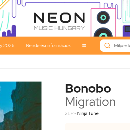
ay 2026
Rendelési információk

Bonobo
Migration
2LP -
Ninja Tune