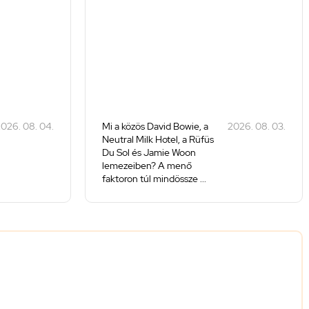
026. 08. 04.
Mi a közös David Bowie, a
2026. 08. 03.
Neutral Milk Hotel, a Rüfüs
Du Sol és Jamie Woon
lemezeiben? A menő
faktoron túl mindössze ...