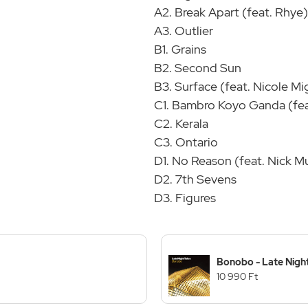
A2. Break Apart (feat. Rhye)
A3. Outlier
B1. Grains
B2. Second Sun
B3. Surface (feat. Nicole Mig
C1. Bambro Koyo Ganda (fea
C2. Kerala
C3. Ontario
D1. No Reason (feat. Nick M
D2. 7th Sevens
D3. Figures
Bonobo - Late Night
10 990 Ft