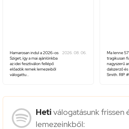
Hamarosan indul a 2026-os
2026. 08. 06.
Ma lenne 57
Sziget, így a mai ajánlónkba
tragikusan f
az idei fesztiválon fellépő
nagyszerű a
előadók remek lemezeiből
dalszerző és 
válogattu...
Smith. RIP. #
Heti
válogatásunk frissen 
lemezeinkből: