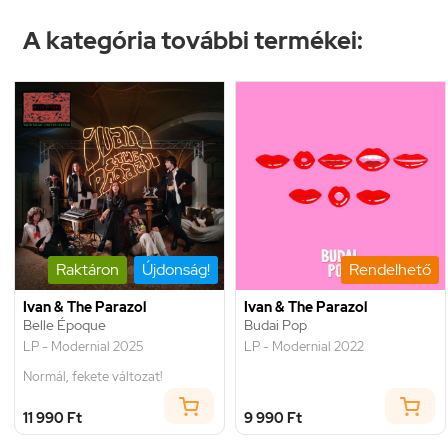
A kategória további termékei:
Raktáron
Újdonság!
Rendelhető
Ivan & The Parazol
Ivan & The Parazol
Belle Époque
Budai Pop
LP - Modernial 2025
LP - Modernial 2022
Normál, fekete változat!
11 990 Ft
9 990 Ft