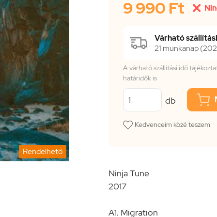
9 990 Ft

Nin
Várható szállítási
21 munkanap (2026
A várható szállítási idő tájékoz
határidők is
db
Kedvenceim közé teszem
Rendelhető
Ninja Tune
2017
A1. Migration