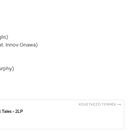
lis)
t. Innov Gnawa)
urphy)

KÖVETKEZŐ TERMÉK
 Tales - 2LP