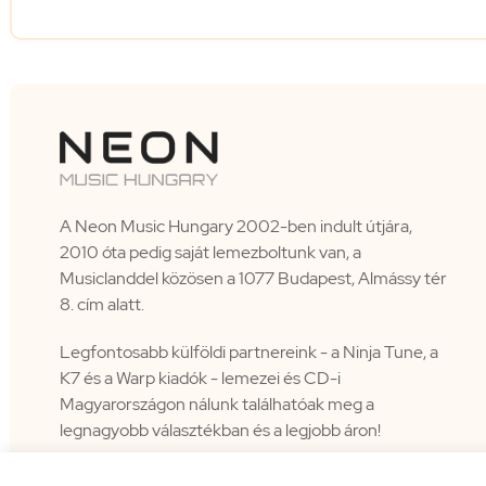
A Neon Music Hungary 2002-ben indult útjára,
2010 óta pedig saját lemezboltunk van, a
Musiclanddel közösen a 1077 Budapest, Almássy tér
8. cím alatt.
Legfontosabb külföldi partnereink - a Ninja Tune, a
K7 és a Warp kiadók - lemezei és CD-i
Magyarországon nálunk találhatóak meg a
legnagyobb választékban és a legjobb áron!