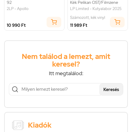
92
Kék Pelikan OST/Filmzene
2LP - Apollo
LP Limited - Kutyalabor 2025
Számozott, kék vinyl
10 990 Ft
11 989 Ft
Nem találod a lemezt, amit
keresel?
Itt megtalálod:
Keresés
Kiadók