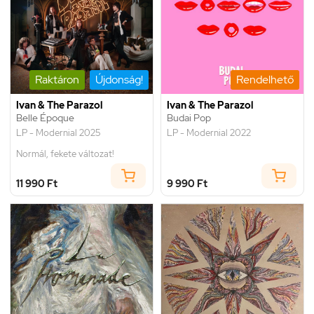
Raktáron
Újdonság!
Rendelhető
Ivan & The Parazol
Ivan & The Parazol
Belle Époque
Budai Pop
LP - Modernial 2025
LP - Modernial 2022
Normál, fekete változat!
11 990 Ft
9 990 Ft