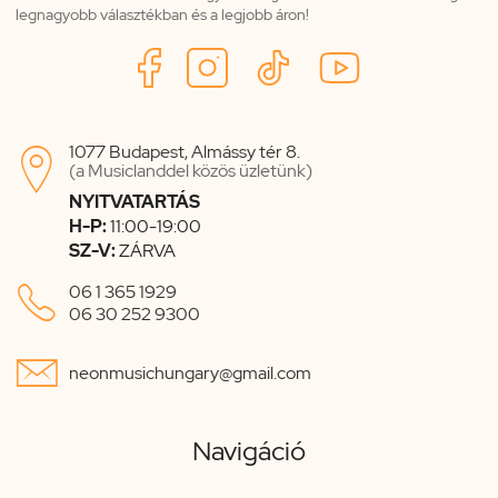
legnagyobb választékban és a legjobb áron!
1077 Budapest, Almássy tér 8.

(a Musiclanddel közös üzletünk)
NYITVATARTÁS
H-P:
11:00-19:00
SZ-V:
ZÁRVA

06 1 365 1929
06 30 252 9300

neonmusichungary@gmail.com
Navigáció