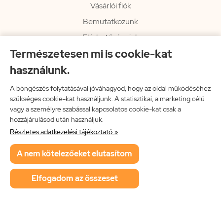
Vásárlói fiók
Bemutatkozunk
Elérhetőségeink
Természetesen mi is cookie-kat
Hírlevél
használunk.
Rendelési információk
Impresszum
A böngészés folytatásával jóváhagyod, hogy az oldal működéséhez
szükséges cookie-kat használjunk. A statisztikai, a marketing célú
Vissza a főoldalra
vagy a személyre szabással kapcsolatos cookie-kat csak a
hozzájárulásod után használjuk.
Részletes adatkezelési tájékoztató »
Neon Music Hungary Bt.
A nem kötelezőeket elutasítom
ÁSZF
Adatkezelési tájékoztató
Elfogadom az összeset