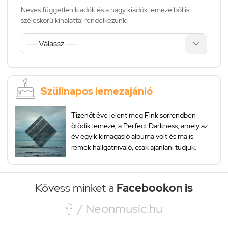
Neves független kiadók és a nagy kiadók lemezeiből is
széleskörű kínálattal rendelkezünk:
Szülinapos lemezajánló
Tizenöt éve jelent meg Fink sorrendben
ötödik lemeze, a Perfect Darkness, amely az
év egyik kimagasló albuma volt és ma is
remek hallgatnivaló, csak ajánlani tudjuk.
Kövess minket a
Facebookon is

/ Neonmusic.hu