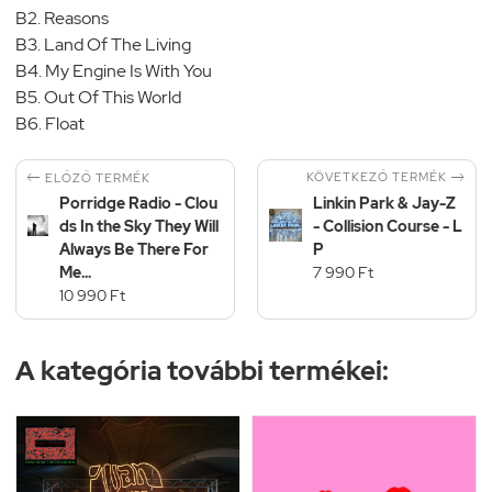
B2. Reasons
B3. Land Of The Living
B4. My Engine Is With You
B5. Out Of This World
B6. Float


KÖVETKEZŐ TERMÉK
ELŐZŐ TERMÉK
Porridge Radio - Clou
Linkin Park & Jay-Z
ds In the Sky They Will
- Collision Course - L
Always Be There For
P
Me...
7 990 Ft
10 990 Ft
A kategória további termékei: