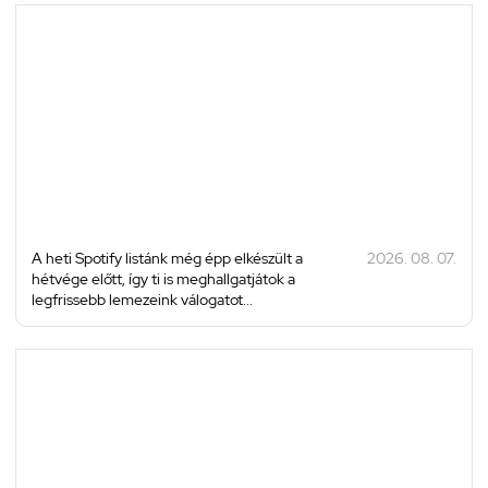
A heti Spotify listánk még épp elkészült a
2026. 08. 07.
hétvége előtt, így ti is meghallgatjátok a
legfrissebb lemezeink válogatot...