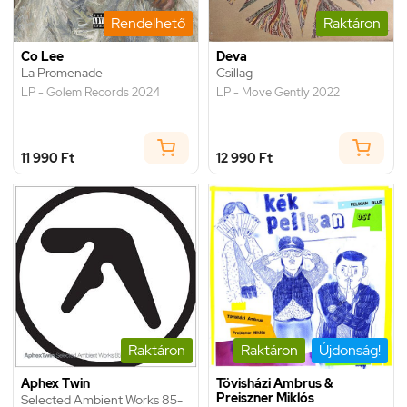
Rendelhető
Raktáron
Co Lee
Deva
La Promenade
Csillag
LP - Golem Records 2024
LP - Move Gently 2022
11 990 Ft
12 990 Ft
Raktáron
Raktáron
Újdonság!
Aphex Twin
Tövisházi Ambrus &
Preiszner Miklós
Selected Ambient Works 85-