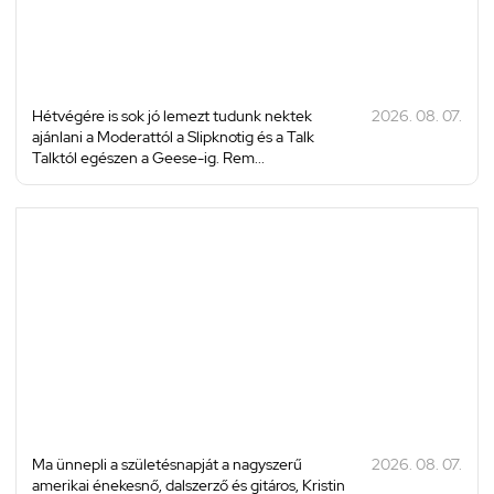
Hétvégére is sok jó lemezt tudunk nektek
2026. 08. 07.
ajánlani a Moderattól a Slipknotig és a Talk
Talktól egészen a Geese-ig. Rem...
Ma ünnepli a születésnapját a nagyszerű
2026. 08. 07.
amerikai énekesnő, dalszerző és gitáros, Kristin