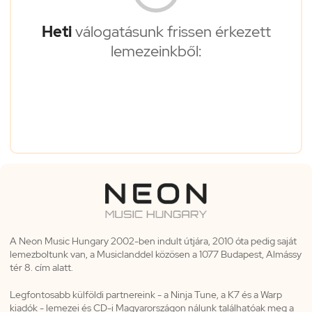
Heti
válogatásunk frissen érkezett
lemezeinkből:
A Neon Music Hungary 2002-ben indult útjára, 2010 óta pedig saját
lemezboltunk van, a Musiclanddel közösen a 1077 Budapest, Almássy
tér 8. cím alatt.
Legfontosabb külföldi partnereink - a Ninja Tune, a K7 és a Warp
kiadók - lemezei és CD-i Magyarországon nálunk találhatóak meg a