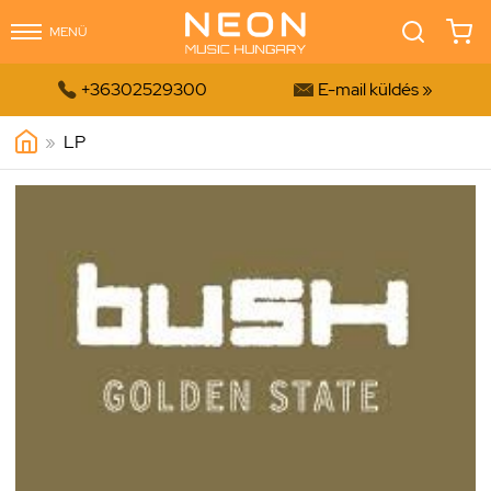
MENÜ


+36302529300
E-mail küldés »
»
LP