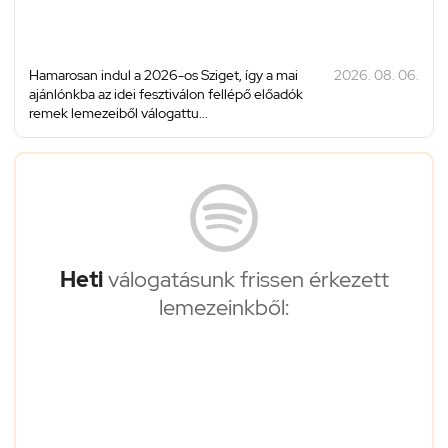
Hamarosan indul a 2026-os Sziget, így a mai
2026. 08. 06.
ajánlónkba az idei fesztiválon fellépő előadók
remek lemezeiből válogattu...
Heti
válogatásunk frissen érkezett
lemezeinkből: