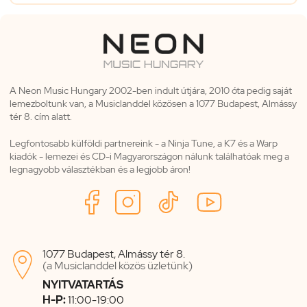
A Neon Music Hungary 2002-ben indult útjára, 2010 óta pedig saját
lemezboltunk van, a Musiclanddel közösen a 1077 Budapest, Almássy
tér 8. cím alatt.
Legfontosabb külföldi partnereink - a Ninja Tune, a K7 és a Warp
kiadók - lemezei és CD-i Magyarországon nálunk találhatóak meg a
legnagyobb választékban és a legjobb áron!
1077 Budapest, Almássy tér 8.

(a Musiclanddel közös üzletünk)
NYITVATARTÁS
H-P:
11:00-19:00