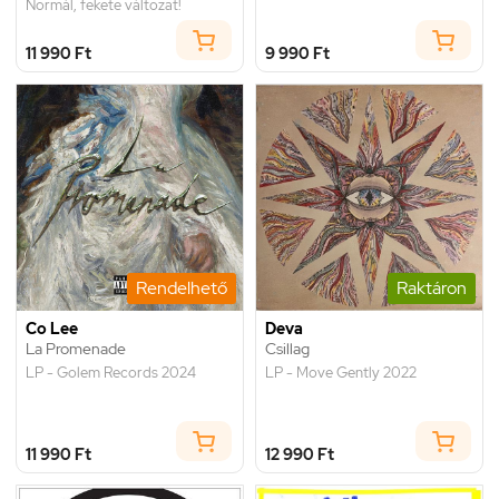
Normál, fekete változat!
11 990 Ft
9 990 Ft
Rendelhető
Raktáron
Co Lee
Deva
La Promenade
Csillag
LP - Golem Records 2024
LP - Move Gently 2022
11 990 Ft
12 990 Ft