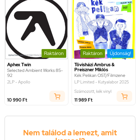
Raktáron
Raktáron
Újdonság!
Aphex Twin
Tövisházi Ambrus &
Preiszner Miklós
Selected Ambient Works 85-
92
Kék Pelikan OST/Filmzene
2LP - Apollo
LP Limited - Kutyalabor 2025
Számozott, kék vinyl
10 990 Ft
11 989 Ft
Nem találod a lemezt, amit