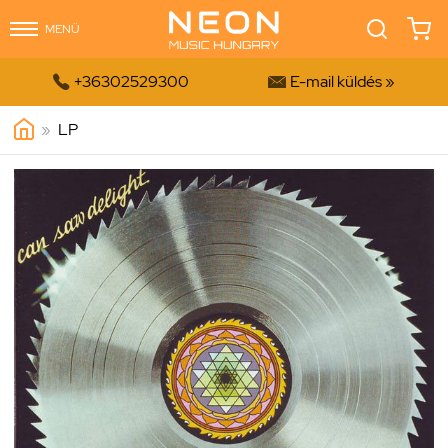
MENÜ


+36302529300
E-mail küldés »
»
LP