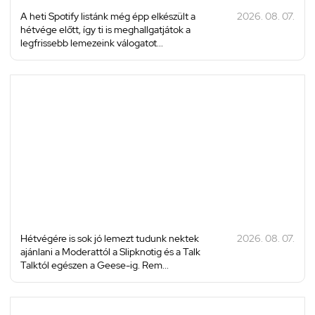
A heti Spotify listánk még épp elkészült a
2026. 08. 07.
hétvége előtt, így ti is meghallgatjátok a
legfrissebb lemezeink válogatot...
Hétvégére is sok jó lemezt tudunk nektek
2026. 08. 07.
ajánlani a Moderattól a Slipknotig és a Talk
Talktól egészen a Geese-ig. Rem...