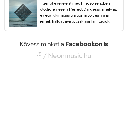
Tizenöt éve jelent meg Fink sorrendben
ötödik lemeze, a Perfect Darkness, amely az
év egyik kimagasló albuma volt és ma is
remek hallgatnivaló, csak ajánlani tudjuk.
Kövess minket a
Facebookon is

/ Neonmusic.hu