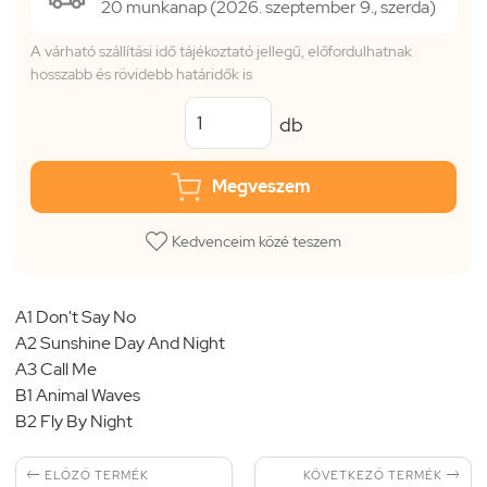
20 munkanap (2026. szeptember 9., szerda)
A várható szállítási idő tájékoztató jellegű, előfordulhatnak
hosszabb és rövidebb határidők is
db
Megveszem
Kedvenceim közé teszem
A1 Don't Say No
A2 Sunshine Day And Night
A3 Call Me
B1 Animal Waves
B2 Fly By Night


KÖVETKEZŐ TERMÉK
ELŐZŐ TERMÉK