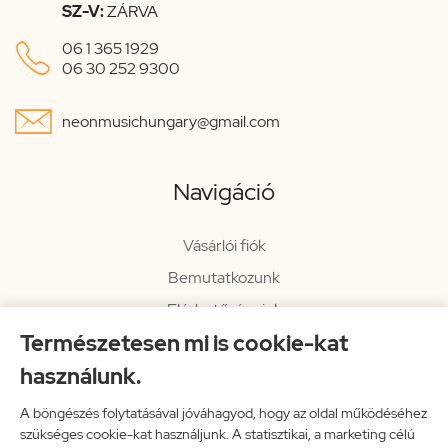
SZ-V:
ZÁRVA

06 1 365 1929
06 30 252 9300

neonmusichungary@gmail.com
Navigáció
Vásárlói fiók
Bemutatkozunk
Elérhetőségeink
Természetesen mi is cookie-kat
Hírlevél
használunk.
Rendelési információk
Impresszum
A böngészés folytatásával jóváhagyod, hogy az oldal működéséhez
szükséges cookie-kat használjunk. A statisztikai, a marketing célú
Vissza a főoldalra