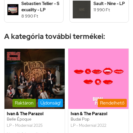
Sebastien Tellier - S
Sault - Nine - LP
exuality - LP
11 990 Ft
8 990 Ft
A kategória további termékei:
Raktáron
Újdonság!
Rendelhető
Ivan & The Parazol
Ivan & The Parazol
Belle Époque
Budai Pop
LP - Modernial 2025
LP - Modernial 2022