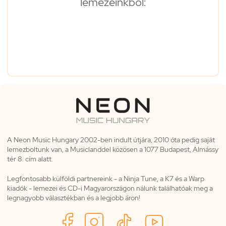
lemezeinkből:
A Neon Music Hungary 2002-ben indult útjára, 2010 óta pedig saját
lemezboltunk van, a Musiclanddel közösen a 1077 Budapest, Almássy
tér 8. cím alatt.
Legfontosabb külföldi partnereink - a Ninja Tune, a K7 és a Warp
kiadók - lemezei és CD-i Magyarországon nálunk találhatóak meg a
legnagyobb választékban és a legjobb áron!