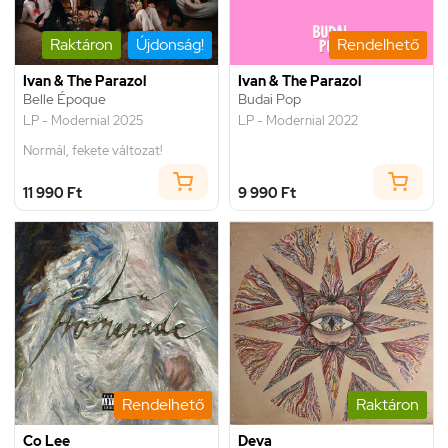
Raktáron
Újdonság!
Rendelhető
Ivan & The Parazol
Ivan & The Parazol
Belle Époque
Budai Pop
LP - Modernial 2025
LP - Modernial 2022
Normál, fekete változat!
11 990 Ft
9 990 Ft
Rendelhető
Raktáron
Co Lee
Deva