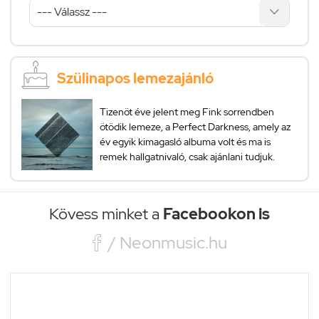
Szülinapos lemezajánló
Tizenöt éve jelent meg Fink sorrendben
ötödik lemeze, a Perfect Darkness, amely az
év egyik kimagasló albuma volt és ma is
remek hallgatnivaló, csak ajánlani tudjuk.
Kövess minket a
Facebookon is

/ Neonmusic.hu