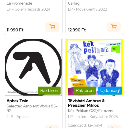
La Promenade
Csillag
LP - Golem Records 2024
LP - Move Gently 2022
11 990 Ft
12 990 Ft
Raktáron
Raktáron
Újdonság!
Aphex Twin
Tövisházi Ambrus &
Preiszner Miklós
Selected Ambient Works 85-
92
Kék Pelikan OST/Filmzene
2LP - Apollo
LP Limited - Kutyalabor 2025
Számozott, kék vinyl