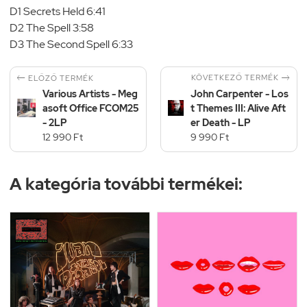
D1 Secrets Held 6:41
D2 The Spell 3:58
D3 The Second Spell 6:33


KÖVETKEZŐ TERMÉK
ELŐZŐ TERMÉK
Various Artists - Meg
John Carpenter - Los
asoft Office FCOM25
t Themes III: Alive Aft
- 2LP
er Death - LP
12 990 Ft
9 990 Ft
A kategória további termékei: