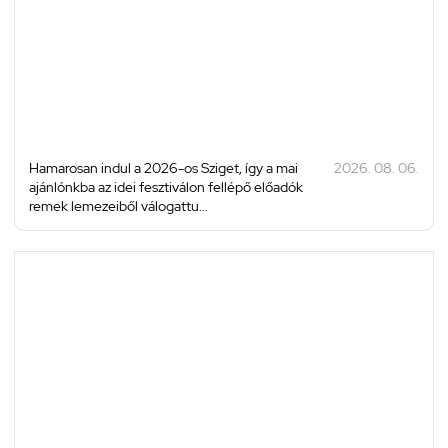
Hamarosan indul a 2026-os Sziget, így a mai
2026. 08. 06.
ajánlónkba az idei fesztiválon fellépő előadók
remek lemezeiből válogattu...