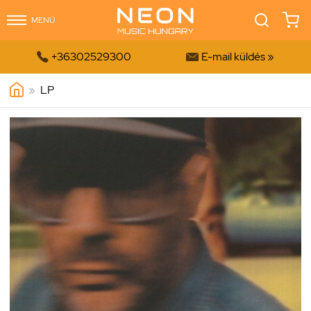
MENÜ


+36302529300
E-mail küldés »
»
LP