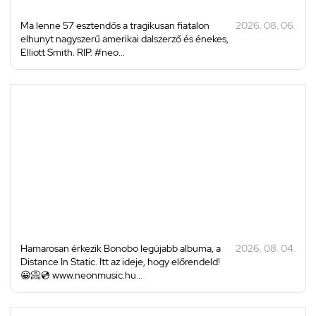
Ma lenne 57 esztendős a tragikusan fiatalon
2026. 08. 06.
elhunyt nagyszerű amerikai dalszerző és énekes,
Elliott Smith. RIP. #neo...
Hamarosan érkezik Bonobo legújabb albuma, a
2026. 08. 04.
Distance In Static. Itt az ideje, hogy előrendeld!
😀📀💿 www.neonmusic.hu...