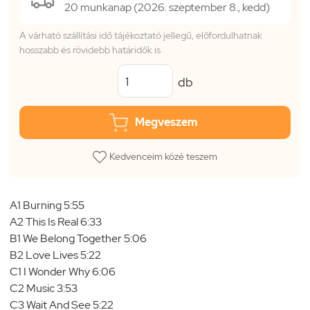
20 munkanap (2026. szeptember 8., kedd)
A várható szállítási idő tájékoztató jellegű, előfordulhatnak
hosszabb és rövidebb határidők is
db
Megveszem
Kedvenceim közé teszem
A1 Burning 5:55
A2 This Is Real 6:33
B1 We Belong Together 5:06
B2 Love Lives 5:22
C1 I Wonder Why 6:06
C2 Music 3:53
C3 Wait And See 5:22