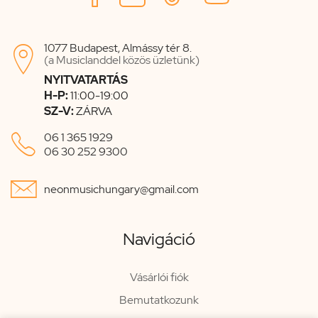
1077 Budapest, Almássy tér 8.

(a Musiclanddel közös üzletünk)
NYITVATARTÁS
H-P:
11:00-19:00
SZ-V:
ZÁRVA

06 1 365 1929
06 30 252 9300

neonmusichungary@gmail.com
Navigáció
Vásárlói fiók
Bemutatkozunk