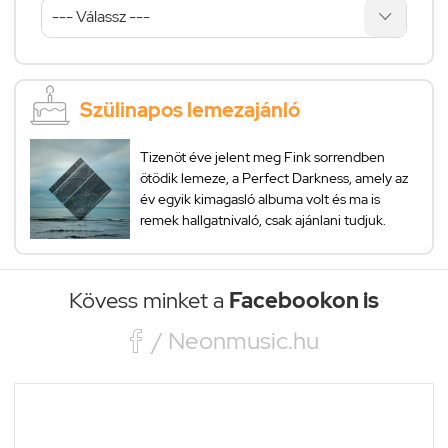
Szülinapos lemezajánló
Tizenöt éve jelent meg Fink sorrendben
ötödik lemeze, a Perfect Darkness, amely az
év egyik kimagasló albuma volt és ma is
remek hallgatnivaló, csak ajánlani tudjuk.
Kövess minket a
Facebookon is

/ Neonmusic.hu