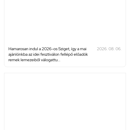
Hamarosan indul a 2026-os Sziget, így a mai
2026. 08. 06.
ajánlónkba az idei fesztiválon fellépő előadók
remek lemezeiből válogattu...