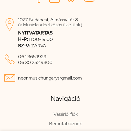
1077 Budapest, Almássy tér 8.

(a Musiclanddel közös üzletünk)
NYITVATARTÁS
H-P:
11:00-19:00
SZ-V:
ZÁRVA

06 1 365 1929
06 30 252 9300

neonmusichungary@gmail.com
Navigáció
Vásárlói fiók
Bemutatkozunk