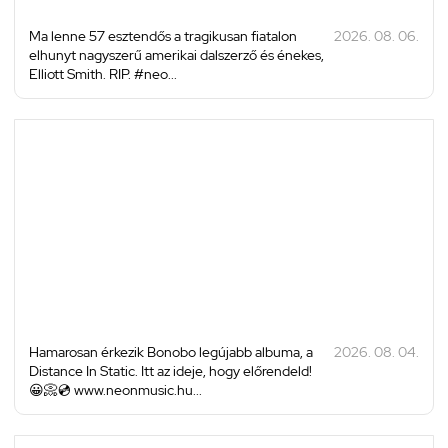
Ma lenne 57 esztendős a tragikusan fiatalon
2026. 08. 06.
elhunyt nagyszerű amerikai dalszerző és énekes,
Elliott Smith. RIP. #neo...
Hamarosan érkezik Bonobo legújabb albuma, a
2026. 08. 04.
Distance In Static. Itt az ideje, hogy előrendeld!
😀📀💿 www.neonmusic.hu...