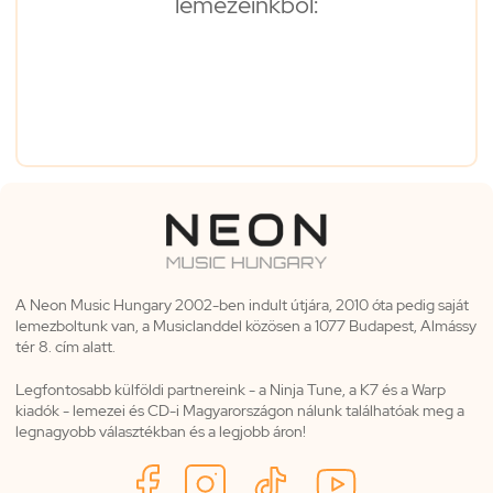
lemezeinkből:
A Neon Music Hungary 2002-ben indult útjára, 2010 óta pedig saját
lemezboltunk van, a Musiclanddel közösen a 1077 Budapest, Almássy
tér 8. cím alatt.
Legfontosabb külföldi partnereink - a Ninja Tune, a K7 és a Warp
kiadók - lemezei és CD-i Magyarországon nálunk találhatóak meg a
legnagyobb választékban és a legjobb áron!