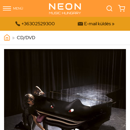
MENÜ


+36302529300
E-mail küldés »
»
CD/DVD