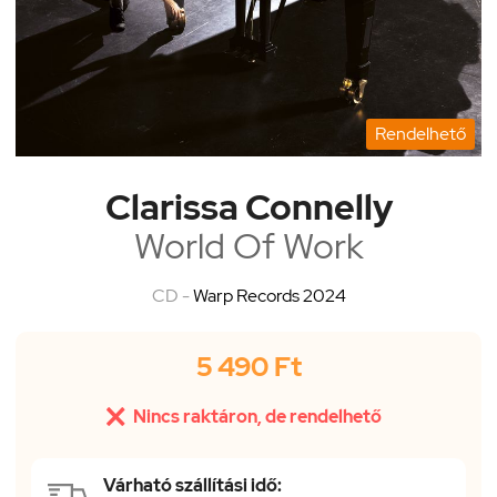
Rendelhető
Clarissa Connelly
World Of Work
CD -
Warp Records 2024
5 490 Ft

Nincs raktáron, de rendelhető
Várható szállítási idő: