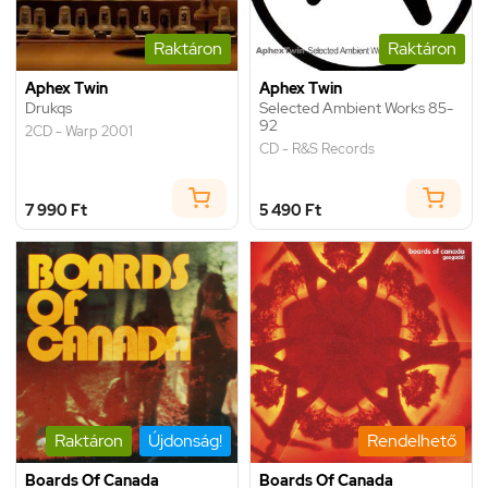
Raktáron
Raktáron
Aphex Twin
Aphex Twin
Drukqs
Selected Ambient Works 85-
92
2CD - Warp 2001
CD - R&S Records
7 990 Ft
5 490 Ft
Raktáron
Újdonság!
Rendelhető
Boards Of Canada
Boards Of Canada