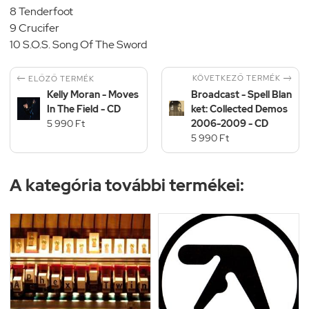
8 Tenderfoot
9 Crucifer
10 S.O.S. Song Of The Sword


KÖVETKEZŐ TERMÉK
ELŐZŐ TERMÉK
Kelly Moran - Moves
Broadcast - Spell Blan
In The Field - CD
ket: Collected Demos
5 990 Ft
2006-2009 - CD
5 990 Ft
A kategória további termékei: