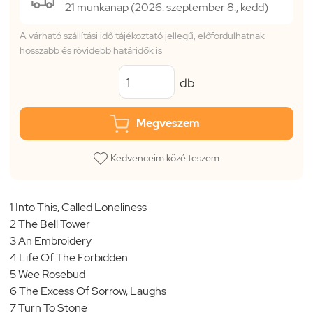
21 munkanap (2026. szeptember 8., kedd)
A várható szállítási idő tájékoztató jellegű, előfordulhatnak
hosszabb és rövidebb határidők is
db
Megveszem
Kedvenceim közé teszem
1 Into This, Called Loneliness
2 The Bell Tower
3 An Embroidery
4 Life Of The Forbidden
5 Wee Rosebud
6 The Excess Of Sorrow, Laughs
7 Turn To Stone