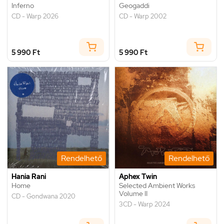
Inferno
Geogaddi
CD - Warp 2026
CD - Warp 2002
5 990 Ft
5 990 Ft
Rendelhető
Rendelhető
Hania Rani
Aphex Twin
Home
Selected Ambient Works
Volume II
CD - Gondwana 2020
3CD - Warp 2024