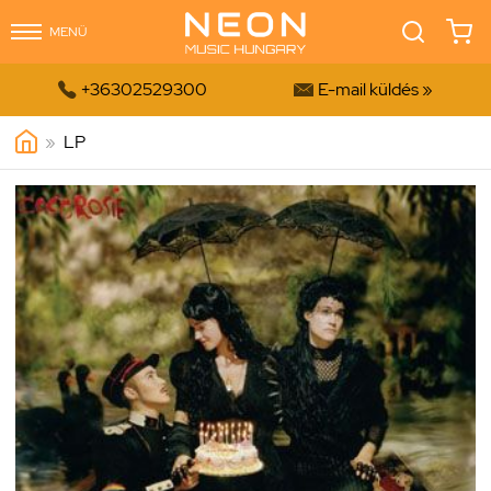
MENÜ


+36302529300
E-mail küldés »
»
LP