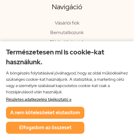
Navigáció
Vásárlói fiók
Bemutatkozunk
Elérhetőségeink
Természetesen mi is cookie-kat
Hírlevél
használunk.
Rendelési információk
Impresszum
A böngészés folytatásával jóváhagyod, hogy az oldal működéséhez
szükséges cookie-kat használjunk. A statisztikai, a marketing célú
Vissza a főoldalra
vagy a személyre szabással kapcsolatos cookie-kat csak a
hozzájárulásod után használjuk.
Részletes adatkezelési tájékoztató »
Neon Music Hungary Bt.
A nem kötelezőeket elutasítom
ÁSZF
Adatkezelési tájékoztató
Elfogadom az összeset