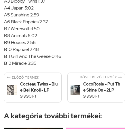
A3 Bloody Twins 1:37
A4 Japan 5:02
A5 Sunshine 2:59
A6 Black Poppies 2:37
B7 Werewolf 4:50
B8 Animals 6:02
B9 Houses 2:56
B10 Raphael 2:48
B11 Girl And The Geese 0:46
B12 Miracle 3:35


KÖVETKEZŐ TERMÉK
ELŐZŐ TERMÉK
Cocteau Twins - Blu
CocoRosie - Put Th
e Bell Knoll - LP
e Shine On - 2LP
9 990 Ft
9 990 Ft
A kategória további termékei: