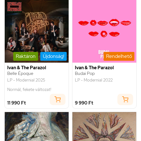
Raktáron
Újdonság!
Rendelhető
Ivan & The Parazol
Ivan & The Parazol
Belle Époque
Budai Pop
LP - Modernial 2025
LP - Modernial 2022
Normál, fekete változat!
11 990 Ft
9 990 Ft