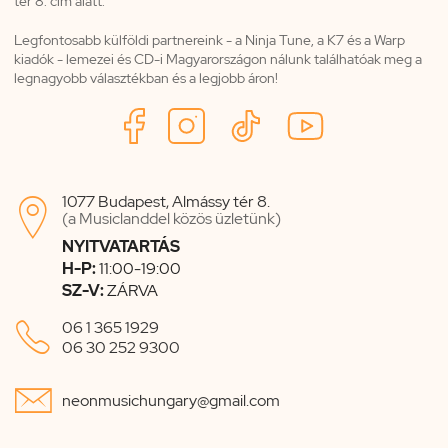
tér 8. cím alatt.
Legfontosabb külföldi partnereink - a Ninja Tune, a K7 és a Warp
kiadók - lemezei és CD-i Magyarországon nálunk találhatóak meg a
legnagyobb választékban és a legjobb áron!
1077 Budapest, Almássy tér 8.

(a Musiclanddel közös üzletünk)
NYITVATARTÁS
H-P:
11:00-19:00
SZ-V:
ZÁRVA

06 1 365 1929
06 30 252 9300

neonmusichungary@gmail.com