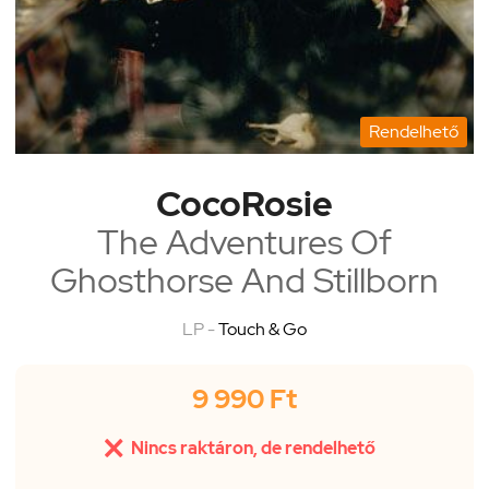
Rendelhető
CocoRosie
The Adventures Of
Ghosthorse And Stillborn
LP -
Touch & Go
9 990 Ft

Nincs raktáron, de rendelhető