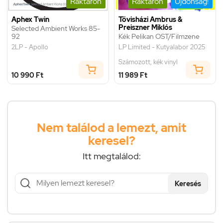
Raktáron
Raktáron
Újdonság!
Aphex Twin
Tövisházi Ambrus &
Preiszner Miklós
Selected Ambient Works 85-
92
Kék Pelikan OST/Filmzene
2LP - Apollo
LP Limited - Kutyalabor 2025
Számozott, kék vinyl
10 990 Ft
11 989 Ft
Nem találod a lemezt, amit
keresel?
Itt megtalálod:
Keresés