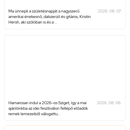
Ma ünnepli a születésnapját a nagyszerű
2026. 08. 07.
amerikai énekesnő, dalszerző és gitáros, Kristin
Hersh, aki szólóban is és a ...
Hamarosan indul a 2026-os Sziget, így a mai
2026. 08. 06.
ajánlónkba az idei fesztiválon fellépő előadók
remek lemezeiből válogattu...