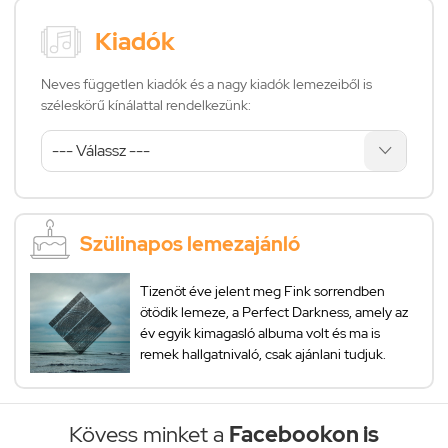
Kiadók
Neves független kiadók és a nagy kiadók lemezeiből is
széleskörű kínálattal rendelkezünk:
Szülinapos lemezajánló
Tizenöt éve jelent meg Fink sorrendben
ötödik lemeze, a Perfect Darkness, amely az
év egyik kimagasló albuma volt és ma is
remek hallgatnivaló, csak ajánlani tudjuk.
Kövess minket a
Facebookon is