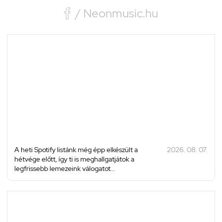

/ Neonmusic.hu
A heti Spotify listánk még épp elkészült a
2026. 08. 07.
hétvége előtt, így ti is meghallgatjátok a
legfrissebb lemezeink válogatot...