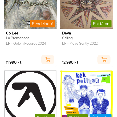
Rendelhető
Raktáron
Co Lee
Deva
La Promenade
Csillag
LP - Golem Records 2024
LP - Move Gently 2022
11 990 Ft
12 990 Ft