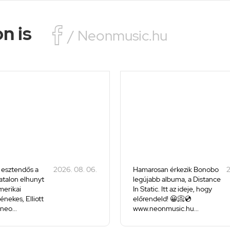
n is

/ Neonmusic.hu
 esztendős a
2026. 08. 06.
Hamarosan érkezik Bonobo
2
iatalon elhunyt
legújabb albuma, a Distance
merikai
In Static. Itt az ideje, hogy
énekes, Elliott
előrendeld! 😀📀💿
neo...
www.neonmusic.hu...