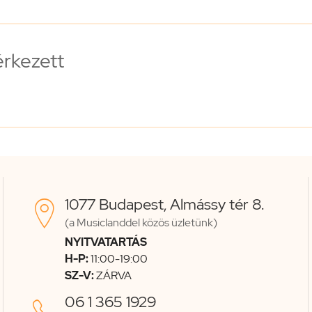
érkezett
1077 Budapest, Almássy tér 8.

(a Musiclanddel közös üzletünk)
NYITVATARTÁS
H-P:
11:00-19:00
SZ-V:
ZÁRVA
06 1 365 1929
