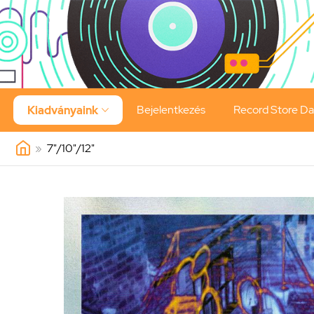
Bejelentkezés
Record Store D
Kiadványaink

»
7"/10"/12"