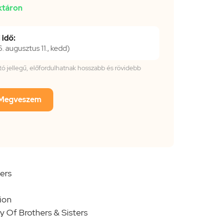
ktáron
 idő:
 augusztus 11., kedd)
tató jellegű, előfordulhatnak hosszabb és rövidebb
Megveszem
ers
ion
y Of Brothers & Sisters