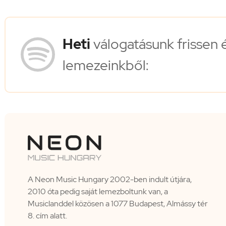
Heti
válogatásunk frissen 
lemezeinkből:
A Neon Music Hungary 2002-ben indult útjára,
2010 óta pedig saját lemezboltunk van, a
Musiclanddel közösen a 1077 Budapest, Almássy tér
8. cím alatt.