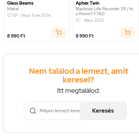
Glass Beams
Aphex Twin
Mahal
Blackbox Life Recorder 21f / In
a Room7 F760
12" EP - Ninja Tune 2024
12" - Warp 2023
8 990 Ft
8 990 Ft
Nem találod a lemezt, amit
keresel?
Itt megtalálod:
Keresés