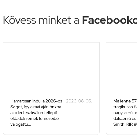
Kövess minket a
Facebooko
Hamarosan indul a 2026-os
2026. 08. 06.
Ma lenne 57
Sziget, így a mai ajánlónkba
tragikusan f
az idei fesztiválon fellépő
nagyszerű a
előadók remek lemezeiből
dalszerző és 
válogattu...
Smith. RIP. #