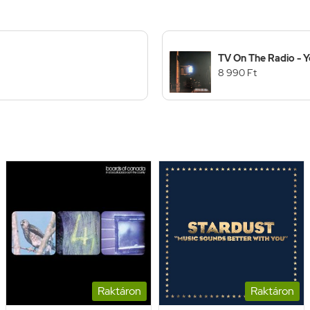
TV On The Radio - Y
8 990 Ft
Raktáron
Raktáron