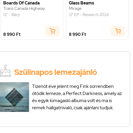
Boards Of Canada
Glass Beams
Trans Canada Highway
Mirage
12" - Warp
12" EP - Research 2024
8 990 Ft
8 990 Ft
Szülinapos lemezajánló
Tizenöt éve jelent meg Fink sorrendben
ötödik lemeze, a Perfect Darkness, amely az
év egyik kimagasló albuma volt és ma is
remek hallgatnivaló, csak ajánlani tudjuk.