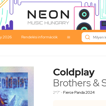
ay 2026
Rendelési információk

Coldplay
Brothers & S
2*7" -
Fierce Panda 2024