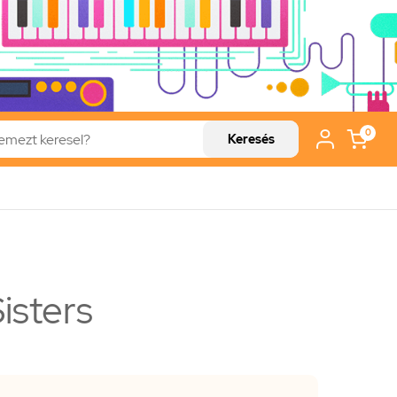
0
Keresés
isters