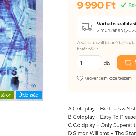
9 990 Ft

Ra
Várható szállítási
2 munkanap (2026.
A várható szállítási idő tájékoz
határidők is
db
Kedvenceim közé teszem
táron
Újdonság!
A Coldplay – Brothers & Sist
B Coldplay – Easy To Please
C Coldplay – Only Superstit
D Simon Williams – The Stor