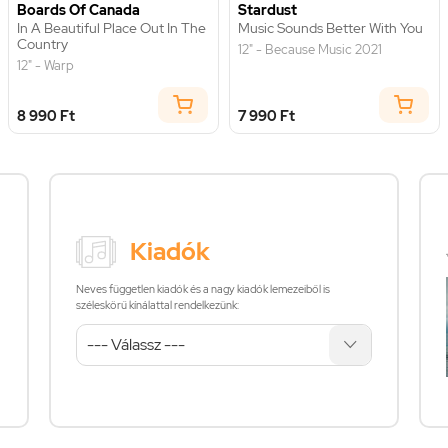
Boards Of Canada
Stardust
In A Beautiful Place Out In The
Music Sounds Better With You
Country
12" - Because Music 2021
12" - Warp
8 990 Ft
7 990 Ft
Kiadók
Neves független kiadók és a nagy kiadók lemezeiből is
széleskörű kínálattal rendelkezünk: