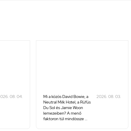
026. 08. 04.
Mi a közös David Bowie, a
2026. 08. 03.
Neutral Milk Hotel, a Rüfüs
Du Sol és Jamie Woon
lemezeiben? A menő
faktoron túl mindössze ...