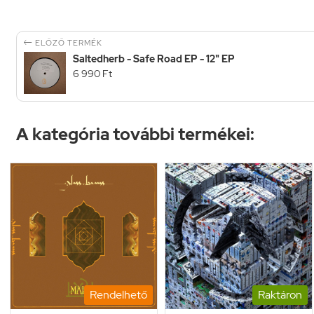

ELŐZŐ TERMÉK
Saltedherb - Safe Road EP - 12" EP
6 990 Ft
A kategória további termékei:
Rendelhető
Raktáron