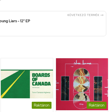

KÖVETKEZŐ TERMÉK
oung Liars - 12" EP
Raktáron
Raktáron