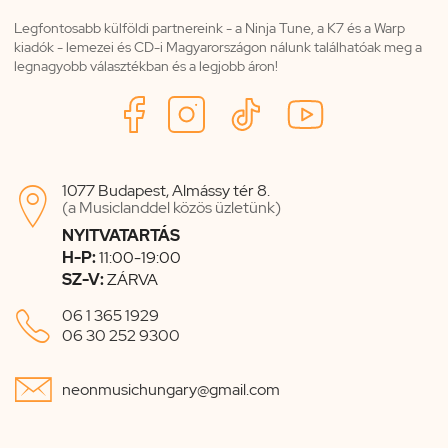
Legfontosabb külföldi partnereink - a Ninja Tune, a K7 és a Warp
kiadók - lemezei és CD-i Magyarországon nálunk találhatóak meg a
legnagyobb választékban és a legjobb áron!
1077 Budapest, Almássy tér 8.

(a Musiclanddel közös üzletünk)
NYITVATARTÁS
H-P:
11:00-19:00
SZ-V:
ZÁRVA

06 1 365 1929
06 30 252 9300

neonmusichungary@gmail.com