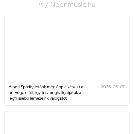

/ Neonmusic.hu
A heti Spotify listánk még épp elkészült a
2026. 08. 07.
hétvége előtt, így ti is meghallgatjátok a
legfrissebb lemezeink válogatot...