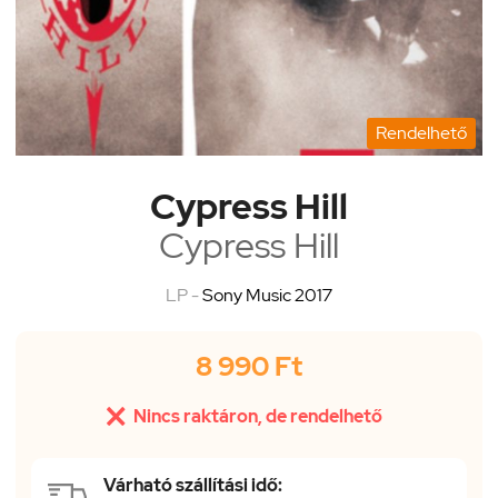
Rendelhető
Cypress Hill
Cypress Hill
LP -
Sony Music 2017
8 990 Ft

Nincs raktáron, de rendelhető
Várható szállítási idő: