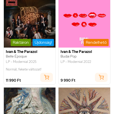
Raktáron
Újdonság!
Rendelhető
Ivan & The Parazol
Ivan & The Parazol
Belle Époque
Budai Pop
LP - Modernial 2025
LP - Modernial 2022
Normál, fekete változat!
11 990 Ft
9 990 Ft