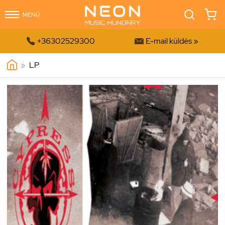
MENÜ


+36302529300
E-mail küldés »
»
LP