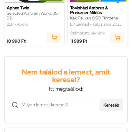
Aphex Twin
Tövisházi Ambrus &
Preiszner Miklós
Selected Ambient Works 85-
92
Kék Pelikan OST/Filmzene
2LP - Apollo
LP Limited - Kutyalabor 2025
Számozott, kék vinyl
10 990 Ft
11 989 Ft
Nem találod a lemezt, amit
keresel?
Itt megtalálod:
Keresés