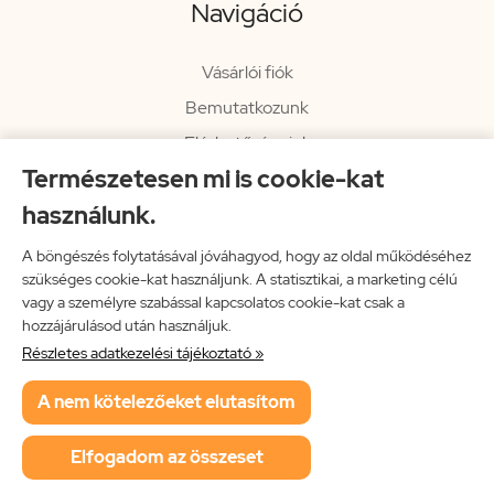
Navigáció
Vásárlói fiók
Bemutatkozunk
Elérhetőségeink
Természetesen mi is cookie-kat
Hírlevél
használunk.
Rendelési információk
Impresszum
A böngészés folytatásával jóváhagyod, hogy az oldal működéséhez
szükséges cookie-kat használjunk. A statisztikai, a marketing célú
Vissza a főoldalra
vagy a személyre szabással kapcsolatos cookie-kat csak a
hozzájárulásod után használjuk.
Részletes adatkezelési tájékoztató »
Neon Music Hungary Bt.
A nem kötelezőeket elutasítom
ÁSZF
Adatkezelési tájékoztató
Elfogadom az összeset