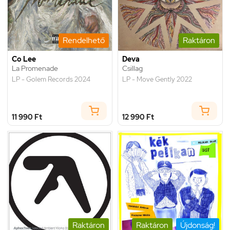
Rendelhető
Raktáron
Co Lee
Deva
La Promenade
Csillag
LP - Golem Records 2024
LP - Move Gently 2022
11 990 Ft
12 990 Ft
Raktáron
Raktáron
Újdonság!