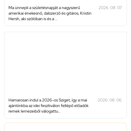
Ma ünnepli a születésnapját a nagyszerű
2026. 08. 07.
amerikai énekesnő, dalszerző és gitáros, Kristin
Hersh, aki szólóban is és a ...
Hamarosan indul a 2026-os Sziget, így a mai
2026. 08. 06.
ajánlónkba az idei fesztiválon fellépő előadók
remek lemezeiből válogattu...