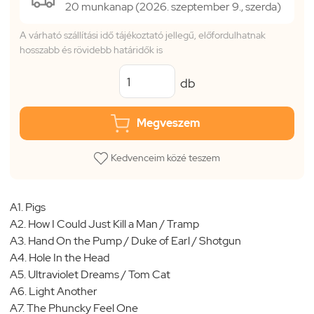
20 munkanap (2026. szeptember 9., szerda)
A várható szállítási idő tájékoztató jellegű, előfordulhatnak
hosszabb és rövidebb határidők is
db
Megveszem
Kedvenceim közé teszem
A1. Pigs
A2. How I Could Just Kill a Man / Tramp
A3. Hand On the Pump / Duke of Earl / Shotgun
A4. Hole In the Head
A5. Ultraviolet Dreams / Tom Cat
A6. Light Another
A7. The Phuncky Feel One