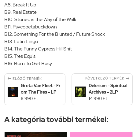
A8. Break It Up
B9. Real Estate
B10. Stoned is the Way of the Walk
B11. Psycobetabuckdown
B12. Something For the Blunted / Future Shock
B13. Latin Lingo
B14. The Funny Cypress Hill Shit
B15. Tres Equis
B16. Born To Get Busy


KÖVETKEZŐ TERMÉK
ELŐZŐ TERMÉK
Greta Van Fleet - Fr
Delerium - Spiritual
om The Fires - LP
Archives - 2LP
8 990 Ft
14 990 Ft
A kategória további termékei: