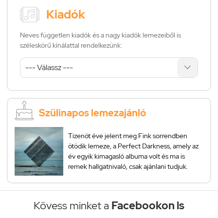
Kiadók
Neves független kiadók és a nagy kiadók lemezeiből is
széleskörű kínálattal rendelkezünk:
Szülinapos lemezajánló
Tizenöt éve jelent meg Fink sorrendben
ötödik lemeze, a Perfect Darkness, amely az
év egyik kimagasló albuma volt és ma is
remek hallgatnivaló, csak ajánlani tudjuk.
Kövess minket a
Facebookon is