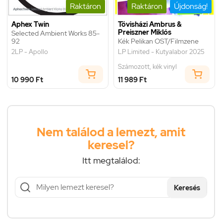
Raktáron
Raktáron
Újdonság!
Aphex Twin
Tövisházi Ambrus &
Preiszner Miklós
Selected Ambient Works 85-
92
Kék Pelikan OST/Filmzene
2LP - Apollo
LP Limited - Kutyalabor 2025
Számozott, kék vinyl
10 990 Ft
11 989 Ft
Nem találod a lemezt, amit
keresel?
Itt megtalálod:
Keresés