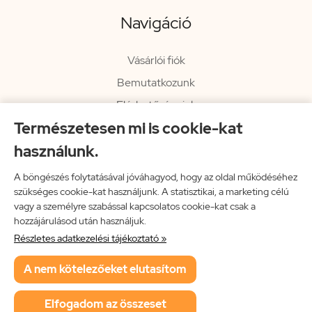
Navigáció
Vásárlói fiók
Bemutatkozunk
Elérhetőségeink
Természetesen mi is cookie-kat
Hírlevél
használunk.
Rendelési információk
Impresszum
A böngészés folytatásával jóváhagyod, hogy az oldal működéséhez
szükséges cookie-kat használjunk. A statisztikai, a marketing célú
Vissza a főoldalra
vagy a személyre szabással kapcsolatos cookie-kat csak a
hozzájárulásod után használjuk.
Részletes adatkezelési tájékoztató »
Neon Music Hungary Bt.
A nem kötelezőeket elutasítom
ÁSZF
Adatkezelési tájékoztató
Elfogadom az összeset