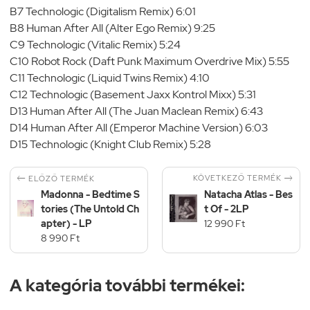
B7 Technologic (Digitalism Remix) 6:01
B8 Human After All (Alter Ego Remix) 9:25
C9 Technologic (Vitalic Remix) 5:24
C10 Robot Rock (Daft Punk Maximum Overdrive Mix) 5:55
C11 Technologic (Liquid Twins Remix) 4:10
C12 Technologic (Basement Jaxx Kontrol Mixx) 5:31
D13 Human After All (The Juan Maclean Remix) 6:43
D14 Human After All (Emperor Machine Version) 6:03
D15 Technologic (Knight Club Remix) 5:28


KÖVETKEZŐ TERMÉK
ELŐZŐ TERMÉK
Madonna - Bedtime S
Natacha Atlas - Bes
tories (The Untold Ch
t Of - 2LP
apter) - LP
12 990 Ft
8 990 Ft
A kategória további termékei: