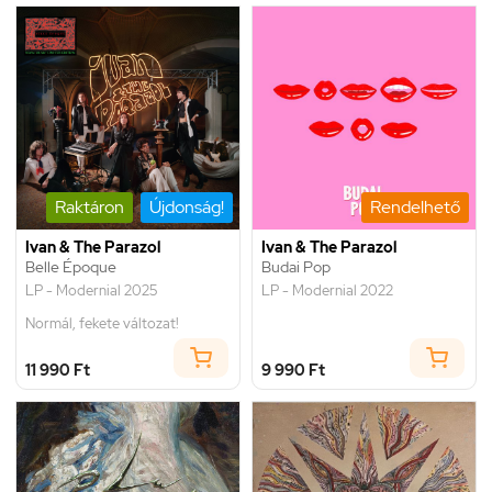
Raktáron
Újdonság!
Rendelhető
Ivan & The Parazol
Ivan & The Parazol
Belle Époque
Budai Pop
LP - Modernial 2025
LP - Modernial 2022
Normál, fekete változat!
11 990 Ft
9 990 Ft