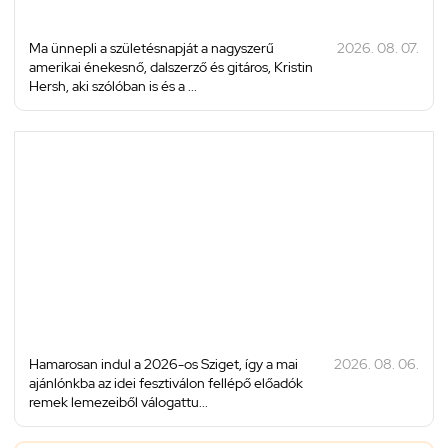
Ma ünnepli a születésnapját a nagyszerű
2026. 08. 07.
amerikai énekesnő, dalszerző és gitáros, Kristin
Hersh, aki szólóban is és a ...
Hamarosan indul a 2026-os Sziget, így a mai
2026. 08. 06.
ajánlónkba az idei fesztiválon fellépő előadók
remek lemezeiből válogattu...