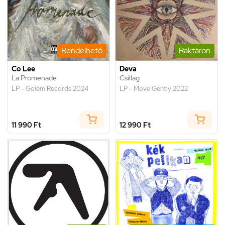
Rendelhető
Raktáron
Co Lee
Deva
La Promenade
Csillag
LP - Golem Records 2024
LP - Move Gently 2022
11 990 Ft
12 990 Ft