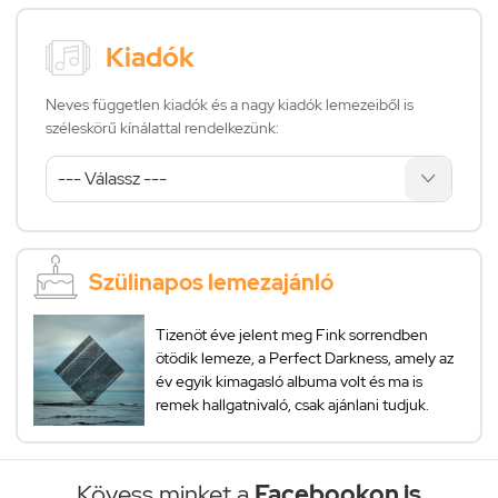
Kiadók
Neves független kiadók és a nagy kiadók lemezeiből is
széleskörű kínálattal rendelkezünk:
Szülinapos lemezajánló
Tizenöt éve jelent meg Fink sorrendben
ötödik lemeze, a Perfect Darkness, amely az
év egyik kimagasló albuma volt és ma is
remek hallgatnivaló, csak ajánlani tudjuk.
Kövess minket a
Facebookon is