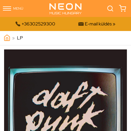
MENÜ


+36302529300
E-mail küldés »
»
LP