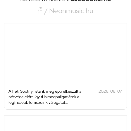

/ Neonmusic.hu
A heti Spotify listánk még épp elkészült a
2026. 08. 07.
hétvége előtt, így ti is meghallgatjátok a
legfrissebb lemezeink válogatot...