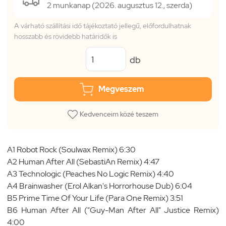
2 munkanap (2026. augusztus 12., szerda)
A várható szállítási idő tájékoztató jellegű, előfordulhatnak
hosszabb és rövidebb határidők is
db
Megveszem
Kedvenceim közé teszem
A1 Robot Rock (Soulwax Remix) 6:30
A2 Human After All (SebastiAn Remix) 4:47
A3 Technologic (Peaches No Logic Remix) 4:40
A4 Brainwasher (Erol Alkan's Horrorhouse Dub) 6:04
B5 Prime Time Of Your Life (Para One Remix) 3:51
B6 Human After All ("Guy-Man After All" Justice Remix)
4:00