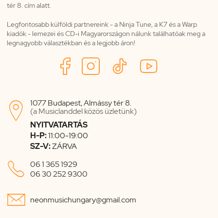
tér 8. cím alatt.
Legfontosabb külföldi partnereink - a Ninja Tune, a K7 és a Warp
kiadók - lemezei és CD-i Magyarországon nálunk találhatóak meg a
legnagyobb választékban és a legjobb áron!
1077 Budapest, Almássy tér 8.

(a Musiclanddel közös üzletünk)
NYITVATARTÁS
H-P:
11:00-19:00
SZ-V:
ZÁRVA

06 1 365 1929
06 30 252 9300

neonmusichungary@gmail.com