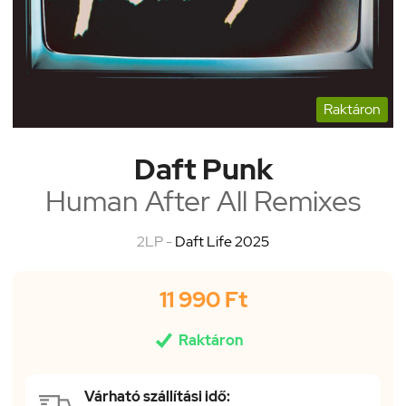
Raktáron
Daft Punk
Human After All Remixes
2LP -
Daft Life 2025
11 990 Ft

Raktáron
Várható szállítási idő: