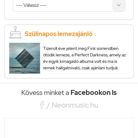
Szülinapos lemezajánló
Tizenöt éve jelent meg Fink sorrendben
ötödik lemeze, a Perfect Darkness, amely az
év egyik kimagasló albuma volt és ma is
remek hallgatnivaló, csak ajánlani tudjuk.
Kövess minket a
Facebookon is

/ Neonmusic.hu