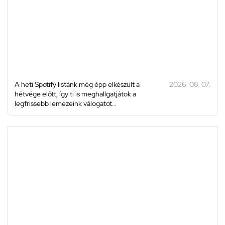
A heti Spotify listánk még épp elkészült a
2026. 08. 07.
hétvége előtt, így ti is meghallgatjátok a
legfrissebb lemezeink válogatot...