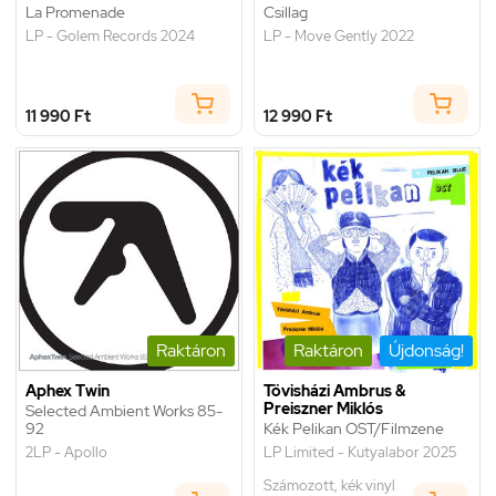
La Promenade
Csillag
LP - Golem Records 2024
LP - Move Gently 2022
11 990 Ft
12 990 Ft
Raktáron
Raktáron
Újdonság!
Aphex Twin
Tövisházi Ambrus &
Preiszner Miklós
Selected Ambient Works 85-
92
Kék Pelikan OST/Filmzene
2LP - Apollo
LP Limited - Kutyalabor 2025
Számozott, kék vinyl