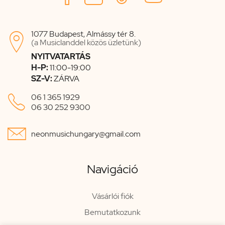
1077 Budapest, Almássy tér 8.

(a Musiclanddel közös üzletünk)
NYITVATARTÁS
H-P:
11:00-19:00
SZ-V:
ZÁRVA

06 1 365 1929
06 30 252 9300

neonmusichungary@gmail.com
Navigáció
Vásárlói fiók
Bemutatkozunk