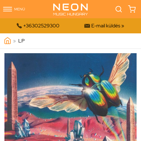
MENÜ


+36302529300
E-mail küldés »
»
LP