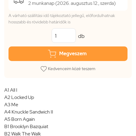
2 munkanap (2026. augusztus 12., szerda)
A várható szállítási idő tájékoztató jellegű, előfordulhatnak
hosszabb és rövidebb határidők is
db
Megveszem
Kedvenceim közé teszem
A1 All I
A2 Locked Up
A3 Me
A4 Knuckle Sandwich II
A5 Born Again
B1 Brooklyn Bazquiat
B2 Walk The Walk