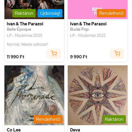
Raktáron
Újdonság!
Rendelhető
Ivan & The Parazol
Ivan & The Parazol
Belle Époque
Budai Pop
LP - Modernial 2025
LP - Modernial 2022
Normál, fekete változat!
11 990 Ft
9 990 Ft
Rendelhető
Raktáron
Co Lee
Deva