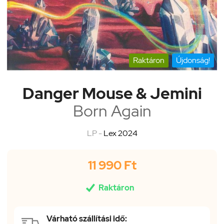
Raktáron
Újdonság!
Danger Mouse & Jemini
Born Again
LP -
Lex 2024
11 990 Ft

Raktáron
Várható szállítási idő: