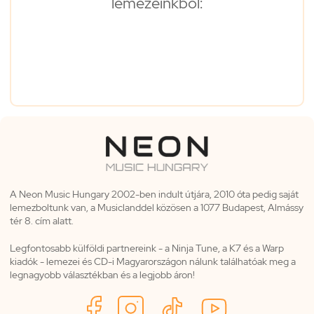
lemezeinkből:
A Neon Music Hungary 2002-ben indult útjára, 2010 óta pedig saját
lemezboltunk van, a Musiclanddel közösen a 1077 Budapest, Almássy
tér 8. cím alatt.
Legfontosabb külföldi partnereink - a Ninja Tune, a K7 és a Warp
kiadók - lemezei és CD-i Magyarországon nálunk találhatóak meg a
legnagyobb választékban és a legjobb áron!