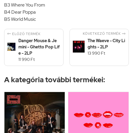
B3 Where You From
B4 Dear Poppa
B5 World Music


KÖVETKEZŐ TERMÉK
ELŐZŐ TERMÉK
Danger Mouse & Je
The Waeve - City Li
mini - Ghetto Pop Lif
ghts - 2LP
e - 2LP
13 990 Ft
11 990 Ft
A kategória további termékei: