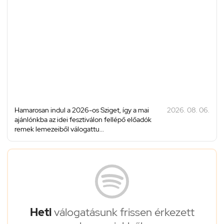
Hamarosan indul a 2026-os Sziget, így a mai
2026. 08. 06.
ajánlónkba az idei fesztiválon fellépő előadók
remek lemezeiből válogattu...
Heti
válogatásunk frissen érkezett