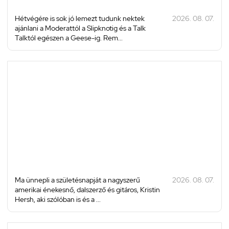
Hétvégére is sok jó lemezt tudunk nektek
2026. 08. 07.
ajánlani a Moderattól a Slipknotig és a Talk
Talktól egészen a Geese-ig. Rem...
Ma ünnepli a születésnapját a nagyszerű
2026. 08. 07.
amerikai énekesnő, dalszerző és gitáros, Kristin
Hersh, aki szólóban is és a ...