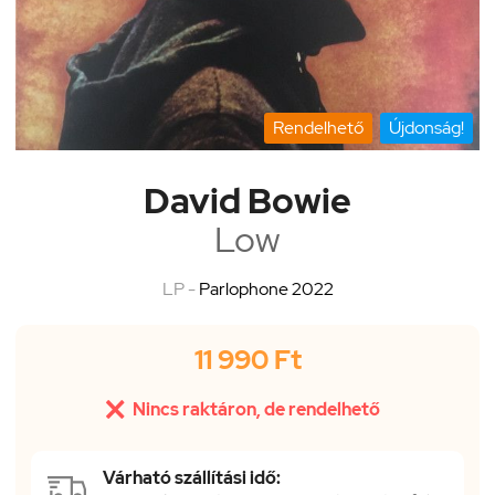
Rendelhető
Újdonság!
David Bowie
Low
LP -
Parlophone 2022
11 990 Ft

Nincs raktáron, de rendelhető
Várható szállítási idő: