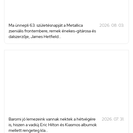
Ma ünnepli 63. születésnapját a Metallica
2026. 08. 03.
zseniális frontembere, remek énekes-gitárosa és
dalszerzője, James Hetfield...
Baromi jó lemezeink vannak nektek a hétvégére
2026. 07. 31.
is, hiszen a vadiúj Eric Hilton és Kiasmos albumok
mellett rengeteg kla...