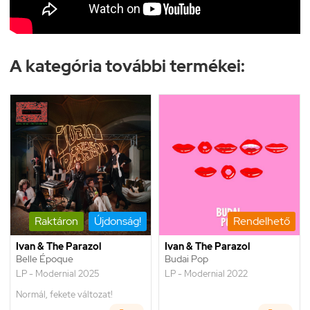
A kategória további termékei:
Raktáron
Újdonság!
Rendelhető
Ivan & The Parazol
Ivan & The Parazol
Belle Époque
Budai Pop
LP - Modernial 2025
LP - Modernial 2022
Normál, fekete változat!