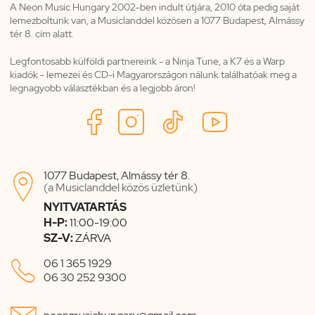
A Neon Music Hungary 2002-ben indult útjára, 2010 óta pedig saját
lemezboltunk van, a Musiclanddel közösen a 1077 Budapest, Almássy
tér 8. cím alatt.
Legfontosabb külföldi partnereink - a Ninja Tune, a K7 és a Warp
kiadók - lemezei és CD-i Magyarországon nálunk találhatóak meg a
legnagyobb választékban és a legjobb áron!
1077 Budapest, Almássy tér 8.

(a Musiclanddel közös üzletünk)
NYITVATARTÁS
H-P:
11:00-19:00
SZ-V:
ZÁRVA

06 1 365 1929
06 30 252 9300