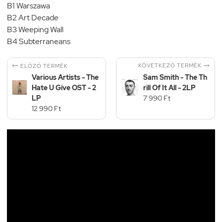
B1 Warszawa
B2 Art Decade
B3 Weeping Wall
B4 Subterraneans


KÖVETKEZŐ TERMÉK
ELŐZŐ TERMÉK
Various Artists - The
Sam Smith - The Th
Hate U Give OST - 2
rill Of It All - 2LP
LP
7 990 Ft
12 990 Ft