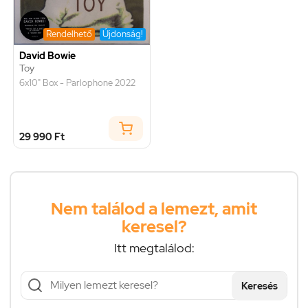
Rendelhető
Újdonság!
David Bowie
Toy
6x10" Box - Parlophone 2022
29 990 Ft
Nem találod a lemezt, amit
keresel?
Itt megtalálod:
Keresés