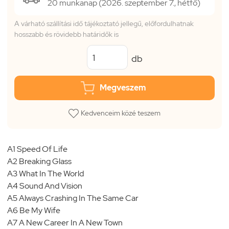
20 munkanap (2026. szeptember 7., hétfő)
A várható szállítási idő tájékoztató jellegű, előfordulhatnak
hosszabb és rövidebb határidők is
db
Megveszem
Kedvenceim közé teszem
A1 Speed Of Life
A2 Breaking Glass
A3 What In The World
A4 Sound And Vision
A5 Always Crashing In The Same Car
A6 Be My Wife
A7 A New Career In A New Town