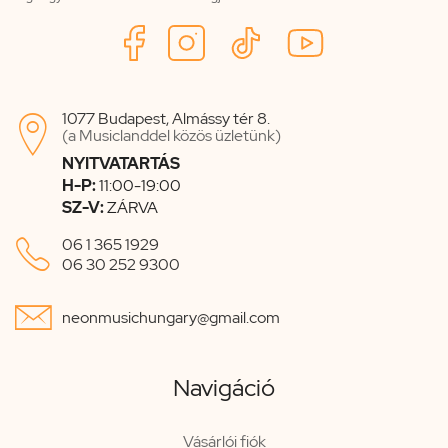
1077 Budapest, Almássy tér 8.

(a Musiclanddel közös üzletünk)
NYITVATARTÁS
H-P:
11:00-19:00
SZ-V:
ZÁRVA

06 1 365 1929
06 30 252 9300

neonmusichungary@gmail.com
Navigáció
Vásárlói fiók