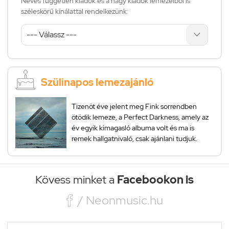
Neves független kiadók és a nagy kiadók lemezeiből is
széleskörű kínálattal rendelkezünk:
Szülinapos lemezajánló
Tizenöt éve jelent meg Fink sorrendben
ötödik lemeze, a Perfect Darkness, amely az
év egyik kimagasló albuma volt és ma is
remek hallgatnivaló, csak ajánlani tudjuk.
Kövess minket a
Facebookon is

/ Neonmusic.hu