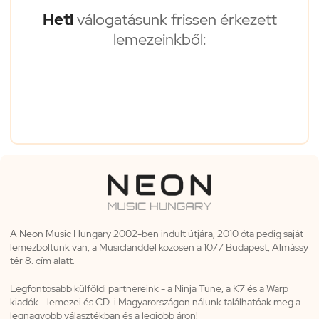
Heti
válogatásunk frissen érkezett
lemezeinkből:
A Neon Music Hungary 2002-ben indult útjára, 2010 óta pedig saját
lemezboltunk van, a Musiclanddel közösen a 1077 Budapest, Almássy
tér 8. cím alatt.
Legfontosabb külföldi partnereink - a Ninja Tune, a K7 és a Warp
kiadók - lemezei és CD-i Magyarországon nálunk találhatóak meg a
legnagyobb választékban és a legjobb áron!