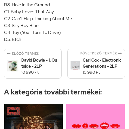
B8. Hole In the Ground
C1. Baby Loves That Way
C2. Can't Help Thinking About Me
C3. Silly Boy Blue
C4. Toy (Your Turn To Drive)
D5. Etch


KÖVETKEZŐ TERMÉK
ELŐZŐ TERMÉK
David Bowie - 1. Ou
Carl Cox - Electronic
tside - 2LP
Generations - 2LP
10 990 Ft
10 990 Ft
A kategória további termékei: