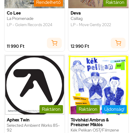
Rendelhető
Raktáron
Co Lee
Deva
La Promenade
Csillag
LP - Golem Records 2024
LP - Move Gently 2022
11 990 Ft
12 990 Ft
Raktáron
Raktáron
Újdonság!
Aphex Twin
Tövisházi Ambrus &
Preiszner Miklós
Selected Ambient Works 85-
92
Kék Pelikan OST/Filmzene