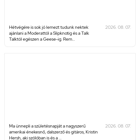
Hétvégére is sok jó lemezt tudunk nektek
2026. 08. 07.
ajánlani a Moderattól a Slipknotig és a Talk
Talktól egészen a Geese-ig. Rem...
Ma ünnepli a születésnapját a nagyszerű
2026. 08. 07.
amerikai énekesnő, dalszerző és gitáros, Kristin
Hersh, aki szólóban is és a ...