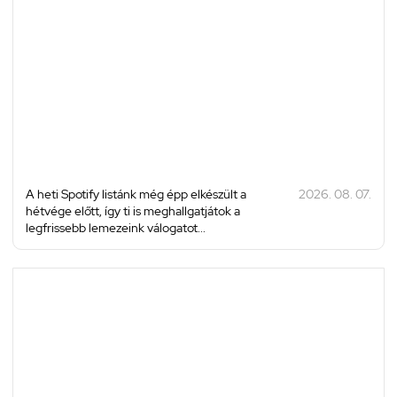
A heti Spotify listánk még épp elkészült a
2026. 08. 07.
hétvége előtt, így ti is meghallgatjátok a
legfrissebb lemezeink válogatot...