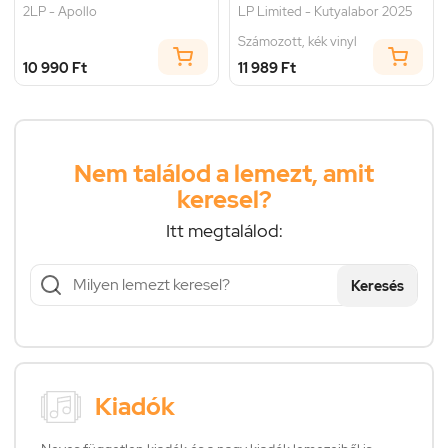
2LP - Apollo
LP Limited - Kutyalabor 2025
Számozott, kék vinyl
10 990 Ft
11 989 Ft
Nem találod a lemezt, amit
keresel?
Itt megtalálod:
Keresés
Kiadók