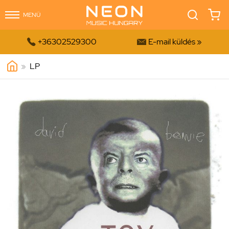
MENÜ


+36302529300
E-mail küldés »
»
LP