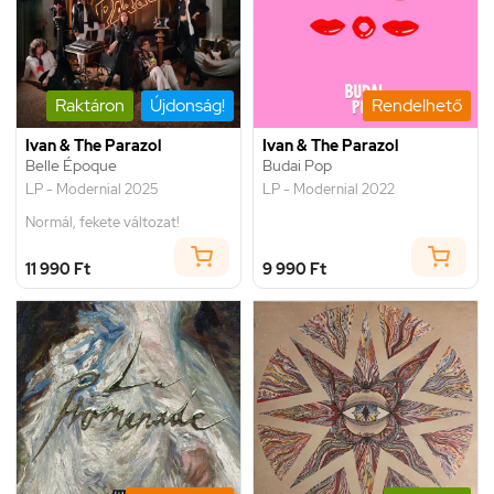
Raktáron
Újdonság!
Rendelhető
Ivan & The Parazol
Ivan & The Parazol
Belle Époque
Budai Pop
LP - Modernial 2025
LP - Modernial 2022
Normál, fekete változat!
11 990 Ft
9 990 Ft