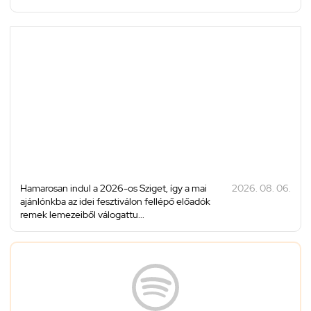
Hamarosan indul a 2026-os Sziget, így a mai
2026. 08. 06.
ajánlónkba az idei fesztiválon fellépő előadók
remek lemezeiből válogattu...