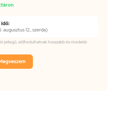
ktáron
 idő:
 augusztus 12., szerda)
tató jellegű, előfordulhatnak hosszabb és rövidebb
Megveszem