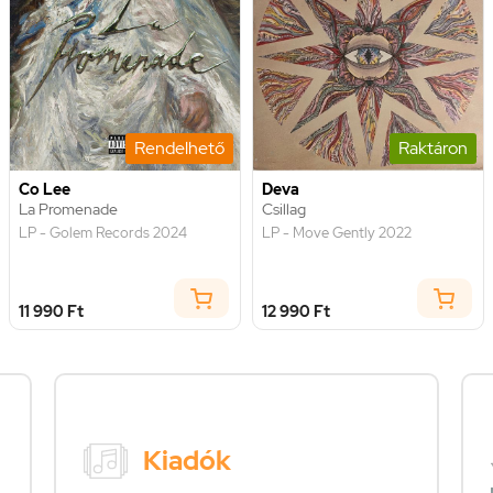
Rendelhető
Raktáron
Co Lee
Deva
La Promenade
Csillag
LP - Golem Records 2024
LP - Move Gently 2022
11 990 Ft
12 990 Ft
Kiadók