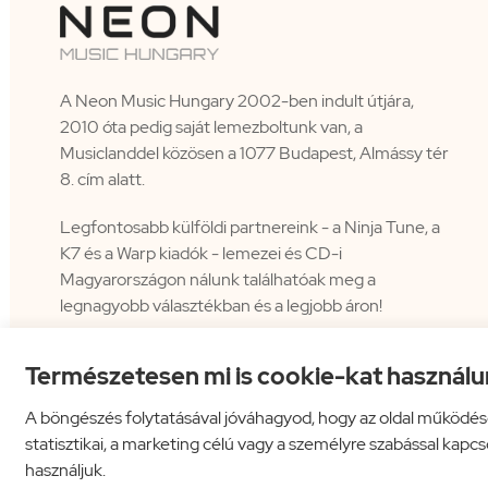
A Neon Music Hungary 2002-ben indult útjára,
2010 óta pedig saját lemezboltunk van, a
Musiclanddel közösen a 1077 Budapest, Almássy tér
8. cím alatt.
Legfontosabb külföldi partnereink - a Ninja Tune, a
K7 és a Warp kiadók - lemezei és CD-i
Magyarországon nálunk találhatóak meg a
legnagyobb választékban és a legjobb áron!
Természetesen mi is cookie-kat használu
A böngészés folytatásával jóváhagyod, hogy az oldal működés
statisztikai, a marketing célú vagy a személyre szabással kapc
használjuk.