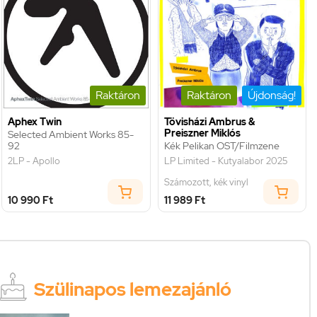
Raktáron
Raktáron
Újdonság!
Aphex Twin
Tövisházi Ambrus &
Preiszner Miklós
Selected Ambient Works 85-
92
Kék Pelikan OST/Filmzene
2LP - Apollo
LP Limited - Kutyalabor 2025
Számozott, kék vinyl
10 990 Ft
11 989 Ft
Szülinapos lemezajánló