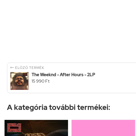

ELŐZŐ TERMÉK
The Weeknd - After Hours - 2LP
15 990 Ft
A kategória további termékei: