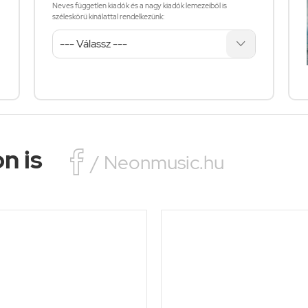
Neves független kiadók és a nagy kiadók lemezeiből is
széleskörű kínálattal rendelkezünk:
n is

/ Neonmusic.hu