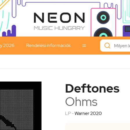
ay 2026
Rendelési információk

Deftones
Ohms
LP -
Warner 2020