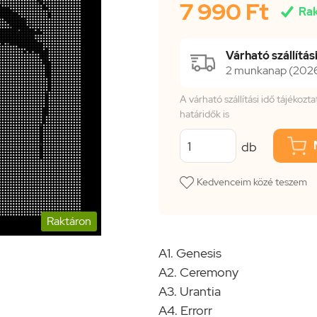
7 990 Ft

Ra
Várható szállítási
2 munkanap (2026.
A várható szállítási idő tájékoz
határidők is
db
Kedvenceim közé teszem
Raktáron
A1. Genesis
A2. Ceremony
A3. Urantia
A4. Errorr