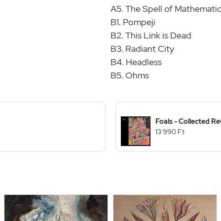
A5. The Spell of Mathemati
B1. Pompeji
B2. This Link is Dead
B3. Radiant City
B4. Headless
B5. Ohms
Foals - Collected R
13 990 Ft