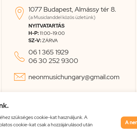
1077 Budapest, Almássy tér 8.

(a Musiclanddel közös üzletünk)
NYITVATARTÁS
H-P:
11:00-19:00
SZ-V:
ZÁRVA
06 1 365 1929

06 30 252 9300

neonmusichungary@gmail.com
nk.
éhez szükséges cookie-kat használjunk. A
A ne
solatos cookie-kat csak a hozzájárulásod után