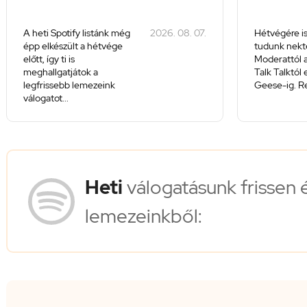
A heti Spotify listánk még
2026. 08. 07.
Hétvégére is
épp elkészült a hétvége
tudunk nekte
előtt, így ti is
Moderattól a
meghallgatjátok a
Talk Talktól
legfrissebb lemezeink
Geese-ig. Re
válogatot...
Heti
válogatásunk frissen 
lemezeinkből: