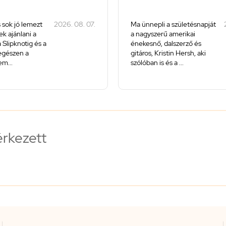
 sok jó lemezt
2026. 08. 07.
Ma ünnepli a születésnapját
k ajánlani a
a nagyszerű amerikai
 Slipknotig és a
énekesnő, dalszerző és
 egészen a
gitáros, Kristin Hersh, aki
m...
szólóban is és a ...
érkezett