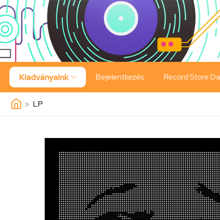
Bejelentkezés
Record Store D
Kiadványaink

»
LP