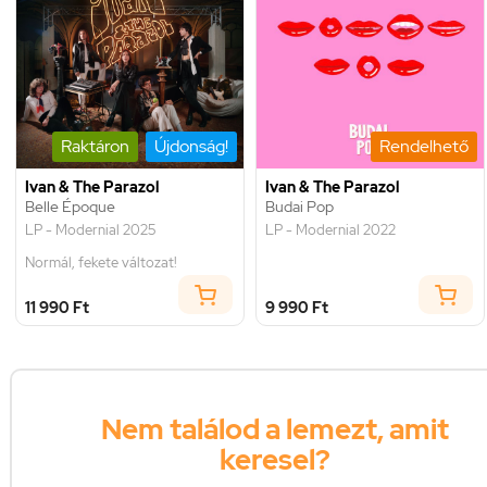
Raktáron
Újdonság!
Rendelhető
Ivan & The Parazol
Ivan & The Parazol
Belle Époque
Budai Pop
LP - Modernial 2025
LP - Modernial 2022
Normál, fekete változat!
11 990 Ft
9 990 Ft
Nem találod a lemezt, amit
keresel?