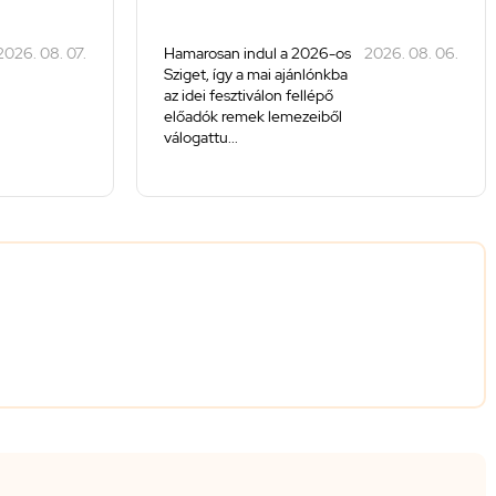
2026. 08. 07.
Hamarosan indul a 2026-os
2026. 08. 06.
Sziget, így a mai ajánlónkba
az idei fesztiválon fellépő
előadók remek lemezeiből
válogattu...