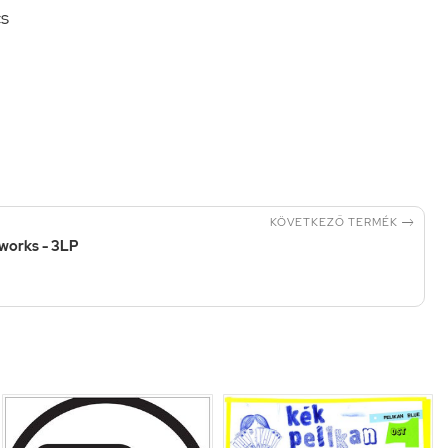
cs

KÖVETKEZŐ TERMÉK
eworks - 3LP