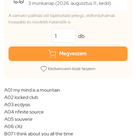
3 munkanap (2026. augusztus 11., kedd)
A várható szállítási idő tájékoztató jellegű, előfordulhatnak
hosszabb és rövidebb határidők is
db
Megveszem
Kedvenceim közé teszem
A01 my mind is a mountain
A02 locked club
A03 ecdysis
A04 nfinite source
A05 souvenir
A06 cXz
B07 I think about you all the time