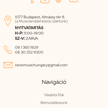
1077 Budapest, Almássy tér 8.

(a Musiclanddel közös üzletünk)
NYITVATARTÁS
H-P:
11:00-19:00
SZ-V:
ZÁRVA

06 1 365 1929
06 30 252 9300

neonmusichungary@gmail.com
Navigáció
Vásárlói fiók
Bemutatkozunk