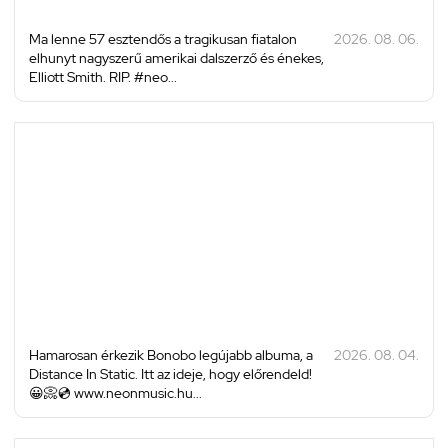
Ma lenne 57 esztendős a tragikusan fiatalon
2026. 08. 06.
elhunyt nagyszerű amerikai dalszerző és énekes,
Elliott Smith. RIP. #neo...
Hamarosan érkezik Bonobo legújabb albuma, a
2026. 08. 04.
Distance In Static. Itt az ideje, hogy előrendeld!
😀📀💿 www.neonmusic.hu...