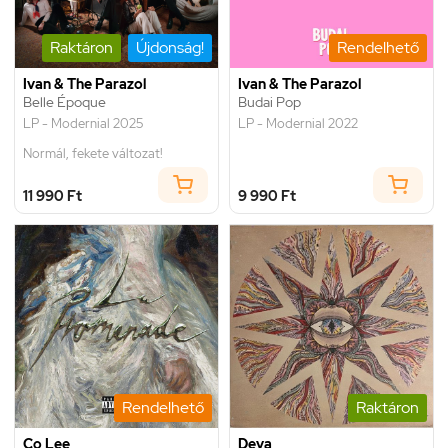
Raktáron
Újdonság!
Rendelhető
Ivan & The Parazol
Ivan & The Parazol
Belle Époque
Budai Pop
LP - Modernial 2025
LP - Modernial 2022
Normál, fekete változat!
11 990 Ft
9 990 Ft
Rendelhető
Raktáron
Co Lee
Deva