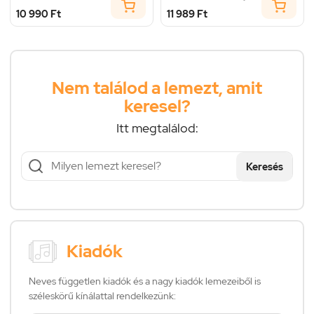
10 990 Ft
11 989 Ft
Nem találod a lemezt, amit
keresel?
Itt megtalálod:
Keresés
Kiadók
Neves független kiadók és a nagy kiadók lemezeiből is
széleskörű kínálattal rendelkezünk: