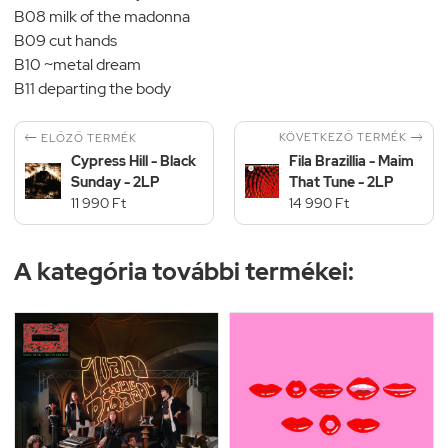
B08 milk of the madonna
B09 cut hands
B10 ~metal dream
B11 departing the body


KÖVETKEZŐ TERMÉK
ELŐZŐ TERMÉK
Cypress Hill - Black
Fila Brazillia - Maim
Sunday - 2LP
That Tune - 2LP
11 990 Ft
14 990 Ft
A kategória további termékei: