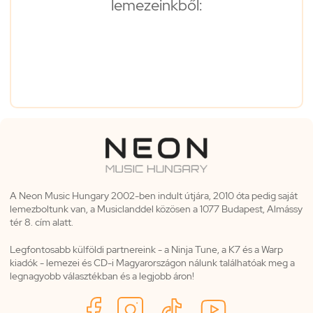
lemezeinkből:
A Neon Music Hungary 2002-ben indult útjára, 2010 óta pedig saját
lemezboltunk van, a Musiclanddel közösen a 1077 Budapest, Almássy
tér 8. cím alatt.
Legfontosabb külföldi partnereink - a Ninja Tune, a K7 és a Warp
kiadók - lemezei és CD-i Magyarországon nálunk találhatóak meg a
legnagyobb választékban és a legjobb áron!