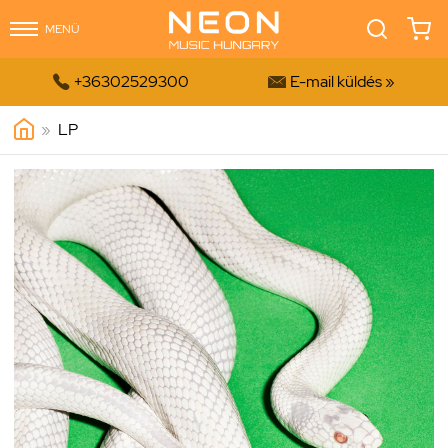
MENÜ


+36302529300
E-mail küldés »
»
LP