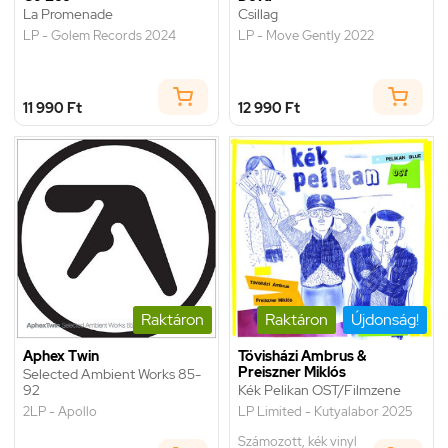
La Promenade
Csillag
LP - Golem Records 2024
LP - Move Gently 2022
11 990 Ft
12 990 Ft
Raktáron
Raktáron
Újdonság!
Aphex Twin
Tövisházi Ambrus &
Preiszner Miklós
Selected Ambient Works 85-
92
Kék Pelikan OST/Filmzene
2LP - Apollo
LP Limited - Kutyalabor 2025
Számozott, kék vinyl