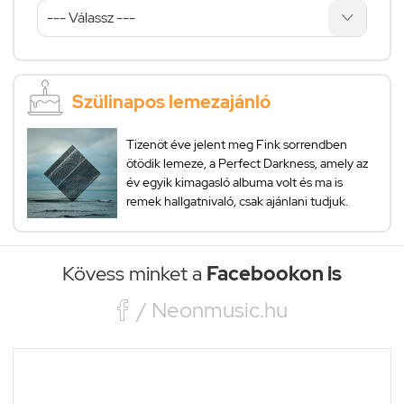
Szülinapos lemezajánló
Tizenöt éve jelent meg Fink sorrendben
ötödik lemeze, a Perfect Darkness, amely az
év egyik kimagasló albuma volt és ma is
remek hallgatnivaló, csak ajánlani tudjuk.
Kövess minket a
Facebookon is

/ Neonmusic.hu