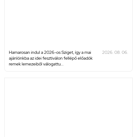
Hamarosan indul a 2026-os Sziget, így a mai
2026. 08. 06.
ajánlónkba az idei fesztiválon fellépő előadók
remek lemezeiből válogattu...