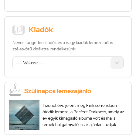
Kiadók
Neves független kiadók és a nagy kiadók lemezeiből is
széleskörű kínálattal rendelkezünk:
Szülinapos lemezajánló
Tizenöt éve jelent meg Fink sorrendben
ötödik lemeze, a Perfect Darkness, amely az
év egyik kimagasló albuma volt és ma is
remek hallgatnivaló, csak ajánlani tudjuk.