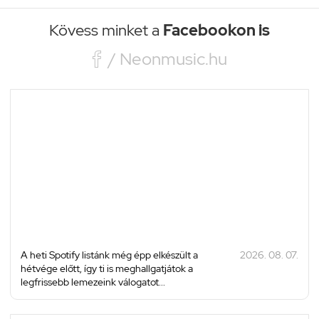
Kövess minket a
Facebookon is

/ Neonmusic.hu
A heti Spotify listánk még épp elkészült a
2026. 08. 07.
hétvége előtt, így ti is meghallgatjátok a
legfrissebb lemezeink válogatot...