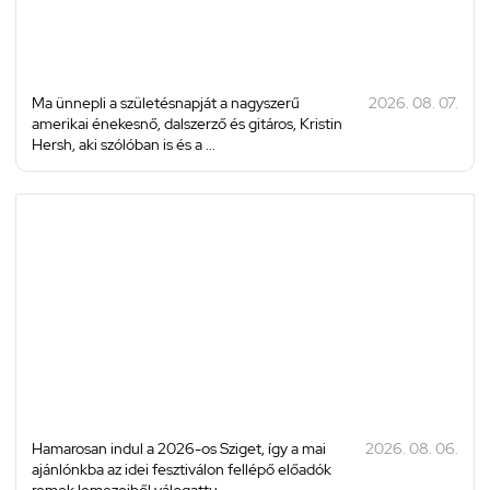
Ma ünnepli a születésnapját a nagyszerű
2026. 08. 07.
amerikai énekesnő, dalszerző és gitáros, Kristin
Hersh, aki szólóban is és a ...
Hamarosan indul a 2026-os Sziget, így a mai
2026. 08. 06.
ajánlónkba az idei fesztiválon fellépő előadók