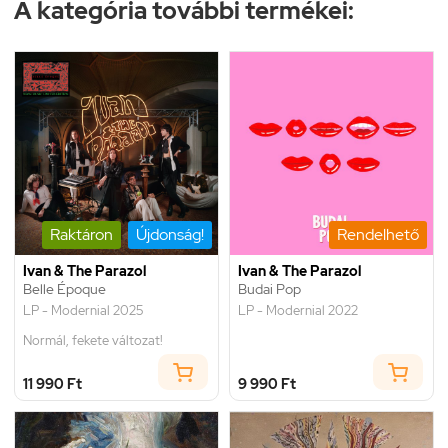
A kategória további termékei:
Raktáron
Újdonság!
Rendelhető
Ivan & The Parazol
Ivan & The Parazol
Belle Époque
Budai Pop
LP - Modernial 2025
LP - Modernial 2022
Normál, fekete változat!
11 990 Ft
9 990 Ft