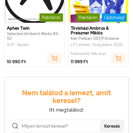
Raktáron
Raktáron
Újdonság!
Aphex Twin
Tövisházi Ambrus &
Preiszner Miklós
Selected Ambient Works 85-
92
Kék Pelikan OST/Filmzene
2LP - Apollo
LP Limited - Kutyalabor 2025
Számozott, kék vinyl
10 990 Ft
11 989 Ft
Nem találod a lemezt, amit
keresel?
Itt megtalálod:
Keresés