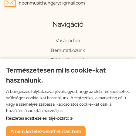

neonmusichungary@gmail.com
Navigáció
Vásárlói fiók
Bemutatkozunk
Elérhetőségeink
Természetesen mi is cookie-kat
Hírlevél
használunk.
Rendelési információk
Impresszum
A böngészés folytatásával jóváhagyod, hogy az oldal működéséhez
szükséges cookie-kat használjunk. A statisztikai, a marketing célú
Vissza a főoldalra
vagy a személyre szabással kapcsolatos cookie-kat csak a
hozzájárulásod után használjuk.
Részletes adatkezelési tájékoztató »
Neon Music Hungary Bt.
A nem kötelezőeket elutasítom
ÁSZF