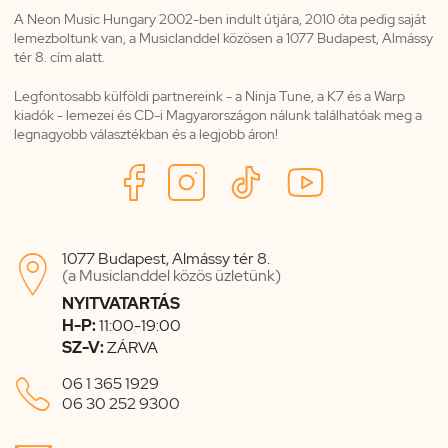
A Neon Music Hungary 2002-ben indult útjára, 2010 óta pedig saját
lemezboltunk van, a Musiclanddel közösen a 1077 Budapest, Almássy
tér 8. cím alatt.
Legfontosabb külföldi partnereink - a Ninja Tune, a K7 és a Warp
kiadók - lemezei és CD-i Magyarországon nálunk találhatóak meg a
legnagyobb választékban és a legjobb áron!
1077 Budapest, Almássy tér 8.

(a Musiclanddel közös üzletünk)
NYITVATARTÁS
H-P:
11:00-19:00
SZ-V:
ZÁRVA

06 1 365 1929
06 30 252 9300