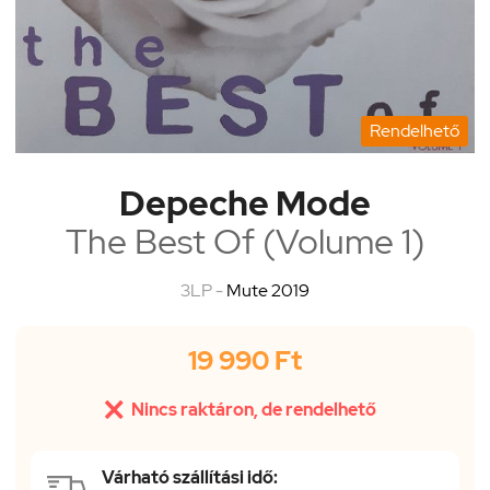
Rendelhető
Depeche Mode
The Best Of (Volume 1)
3LP -
Mute 2019
19 990 Ft

Nincs raktáron, de rendelhető
Várható szállítási idő: