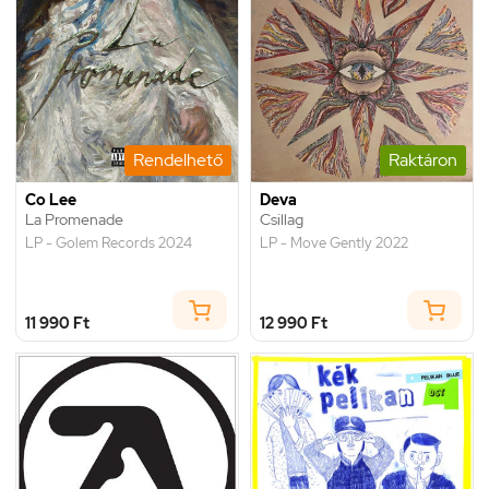
Rendelhető
Raktáron
Co Lee
Deva
La Promenade
Csillag
LP - Golem Records 2024
LP - Move Gently 2022
11 990 Ft
12 990 Ft