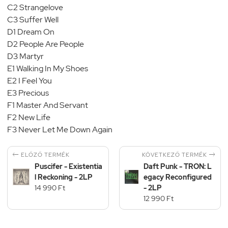
C2 Strangelove
C3 Suffer Well
D1 Dream On
D2 People Are People
D3 Martyr
E1 Walking In My Shoes
E2 I Feel You
E3 Precious
F1 Master And Servant
F2 New Life
F3 Never Let Me Down Again


KÖVETKEZŐ TERMÉK
ELŐZŐ TERMÉK
Puscifer - Existentia
Daft Punk - TRON: L
l Reckoning - 2LP
egacy Reconfigured
14 990 Ft
- 2LP
12 990 Ft