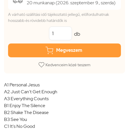
20 munkanap (2026. szeptember 9., szerda)
A várható szállítási idő tájékoztató jellegű, előfordulhatnak
hosszabb és rövidebb határidők is
db
Megveszem
Kedvenceim közé teszem
A1 Personal Jesus
A2 Just Can't Get Enough
A3 Everything Counts
B1 Enjoy The Silence
B2 Shake The Disease
B3 See You
C1 It's No Good