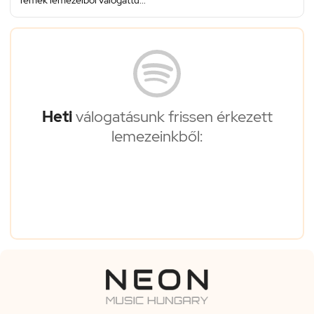
remek lemezeiből válogattu...
Heti
válogatásunk frissen érkezett
lemezeinkből: