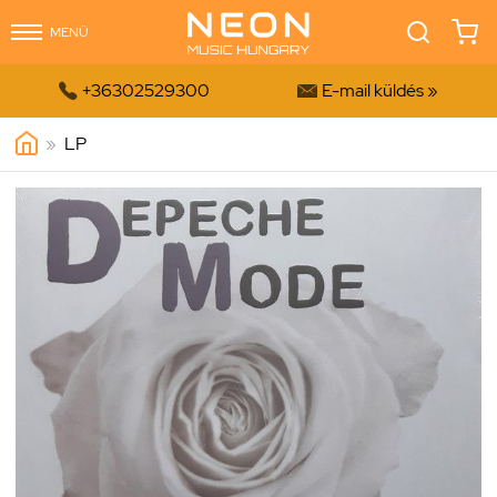
MENÜ


+36302529300
E-mail küldés »
»
LP