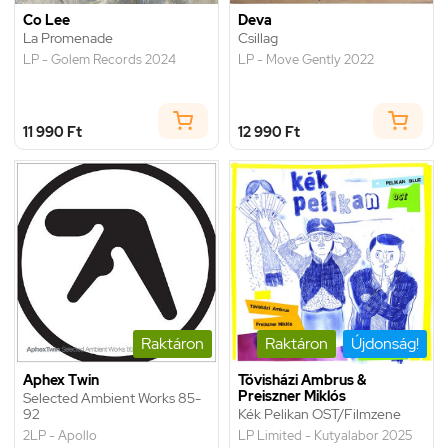
Co Lee
Deva
La Promenade
Csillag
LP - Golem Records 2024
LP - Move Gently 2022
11 990 Ft
12 990 Ft
Raktáron
Raktáron
Újdonság!
Aphex Twin
Tövisházi Ambrus &
Preiszner Miklós
Selected Ambient Works 85-
92
Kék Pelikan OST/Filmzene
2LP - Apollo
LP Limited - Kutyalabor 2025