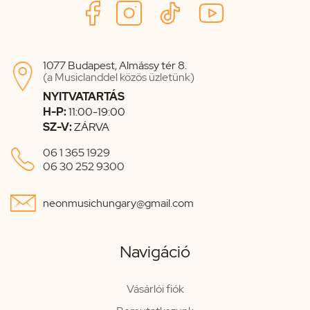
1077 Budapest, Almássy tér 8.

(a Musiclanddel közös üzletünk)
NYITVATARTÁS
H-P:
11:00-19:00
SZ-V:
ZÁRVA

06 1 365 1929
06 30 252 9300

neonmusichungary@gmail.com
Navigáció
Vásárlói fiók