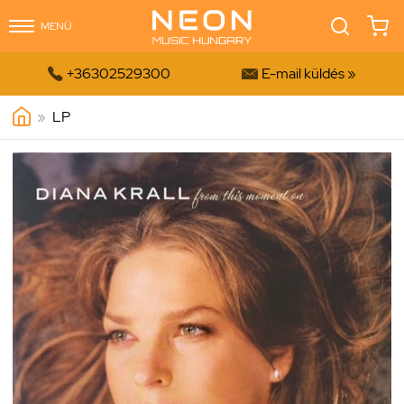
MENÜ


+36302529300
E-mail küldés »
»
LP