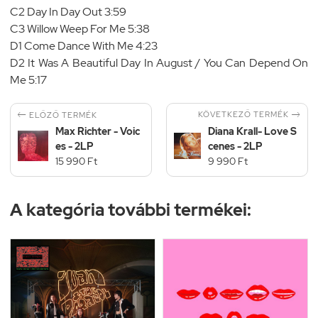
C2 Day In Day Out 3:59
C3 Willow Weep For Me 5:38
D1 Come Dance With Me 4:23
D2 It Was A Beautiful Day In August / You Can Depend On
Me 5:17


KÖVETKEZŐ TERMÉK
ELŐZŐ TERMÉK
Max Richter - Voic
Diana Krall- Love S
es - 2LP
cenes - 2LP
15 990 Ft
9 990 Ft
A kategória további termékei: