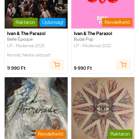
Raktáron
Újdonság!
Rendelhető
Ivan & The Parazol
Ivan & The Parazol
Belle Époque
Budai Pop
LP - Modernial 2025
LP - Modernial 2022
Normál, fekete változat!
11 990 Ft
9 990 Ft
Rendelhető
Raktáron