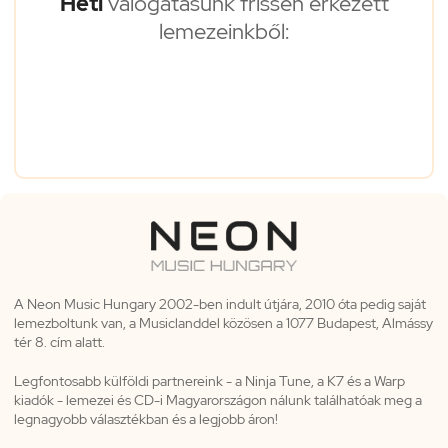
Heti
válogatásunk frissen érkezett
lemezeinkből:
A Neon Music Hungary 2002-ben indult útjára, 2010 óta pedig saját
lemezboltunk van, a Musiclanddel közösen a 1077 Budapest, Almássy
tér 8. cím alatt.
Legfontosabb külföldi partnereink - a Ninja Tune, a K7 és a Warp
kiadók - lemezei és CD-i Magyarországon nálunk találhatóak meg a
legnagyobb választékban és a legjobb áron!