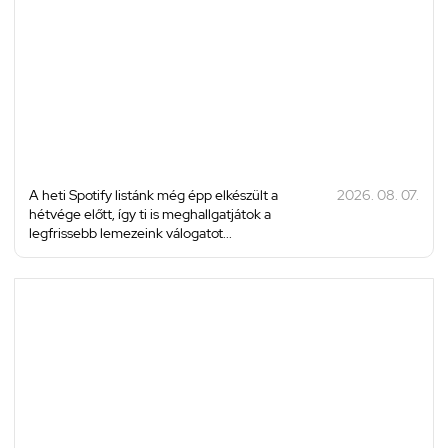
A heti Spotify listánk még épp elkészült a
2026. 08. 07.
hétvége előtt, így ti is meghallgatjátok a
legfrissebb lemezeink válogatot...