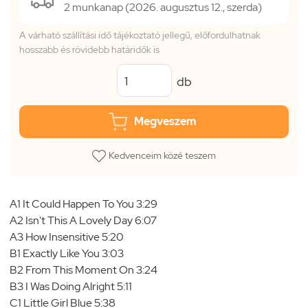
2 munkanap (2026. augusztus 12., szerda)
A várható szállítási idő tájékoztató jellegű, előfordulhatnak
hosszabb és rövidebb határidők is
db
Megveszem
Kedvenceim közé teszem
A1 It Could Happen To You 3:29
A2 Isn't This A Lovely Day 6:07
A3 How Insensitive 5:20
B1 Exactly Like You 3:03
B2 From This Moment On 3:24
B3 I Was Doing Alright 5:11
C1 Little Girl Blue 5:38