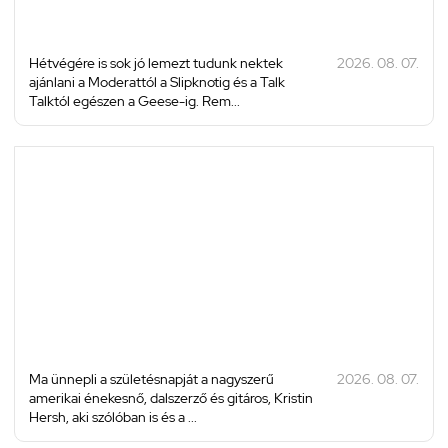
Hétvégére is sok jó lemezt tudunk nektek
2026. 08. 07.
ajánlani a Moderattól a Slipknotig és a Talk
Talktól egészen a Geese-ig. Rem...
Ma ünnepli a születésnapját a nagyszerű
2026. 08. 07.
amerikai énekesnő, dalszerző és gitáros, Kristin
Hersh, aki szólóban is és a ...