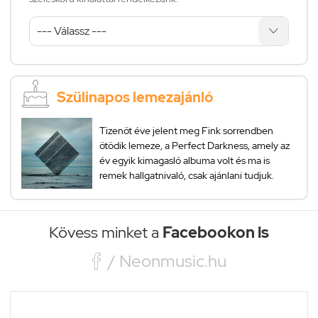
Szülinapos lemezajánló
Tizenöt éve jelent meg Fink sorrendben
ötödik lemeze, a Perfect Darkness, amely az
év egyik kimagasló albuma volt és ma is
remek hallgatnivaló, csak ajánlani tudjuk.
Kövess minket a
Facebookon is

/ Neonmusic.hu