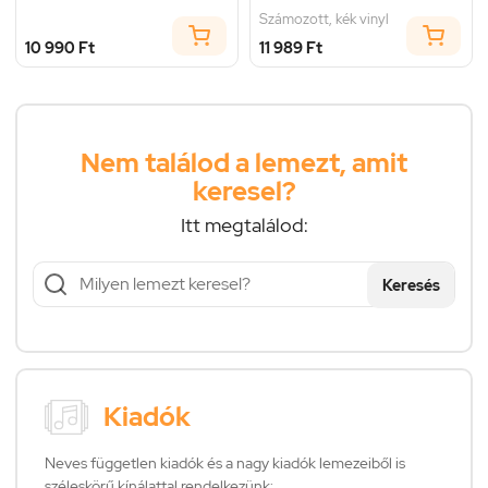
Számozott, kék vinyl
10 990 Ft
11 989 Ft
Nem találod a lemezt, amit
keresel?
Itt megtalálod:
Keresés
Kiadók
Neves független kiadók és a nagy kiadók lemezeiből is
széleskörű kínálattal rendelkezünk: