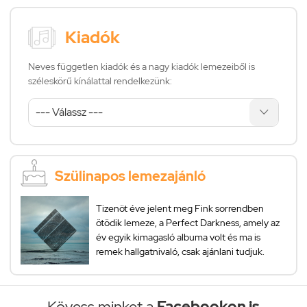
Kiadók
Neves független kiadók és a nagy kiadók lemezeiből is
széleskörű kínálattal rendelkezünk:
Szülinapos lemezajánló
Tizenöt éve jelent meg Fink sorrendben
ötödik lemeze, a Perfect Darkness, amely az
év egyik kimagasló albuma volt és ma is
remek hallgatnivaló, csak ajánlani tudjuk.
Kövess minket a
Facebookon is