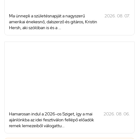
Ma ünnepli a születésnapját a nagyszerű
2026. 08. 07.
amerikai énekesnő, dalszerző és gitáros, Kristin
Hersh, aki szólóban is és a ...
Hamarosan indul a 2026-os Sziget, így a mai
2026. 08. 06.
ajánlónkba az idei fesztiválon fellépő előadók
remek lemezeiből válogattu...