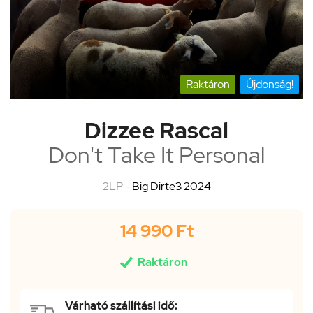
Raktáron
Újdonság!
Dizzee Rascal
Don't Take It Personal
2LP -
Big Dirte3 2024
14 990 Ft

Raktáron
Várható szállítási idő: