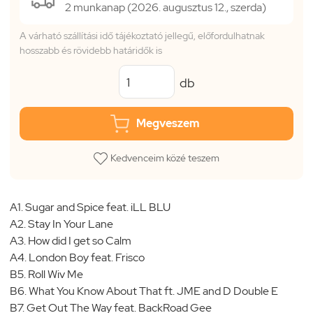
2 munkanap (2026. augusztus 12., szerda)
A várható szállítási idő tájékoztató jellegű, előfordulhatnak
hosszabb és rövidebb határidők is
db
Megveszem
Kedvenceim közé teszem
A1. Sugar and Spice feat. iLL BLU
A2. Stay In Your Lane
A3. How did I get so Calm
A4. London Boy feat. Frisco
B5. Roll Wiv Me
B6. What You Know About That ft. JME and D Double E
B7. Get Out The Way feat. BackRoad Gee