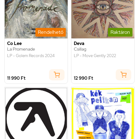
Rendelhető
Raktáron
Co Lee
Deva
La Promenade
Csillag
LP - Golem Records 2024
LP - Move Gently 2022
11 990 Ft
12 990 Ft