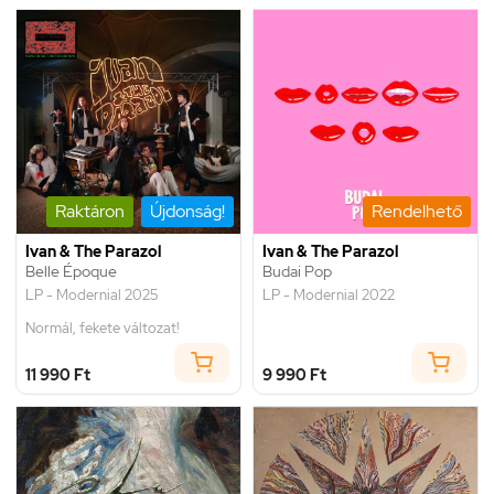
Raktáron
Újdonság!
Rendelhető
Ivan & The Parazol
Ivan & The Parazol
Belle Époque
Budai Pop
LP - Modernial 2025
LP - Modernial 2022
Normál, fekete változat!
11 990 Ft
9 990 Ft