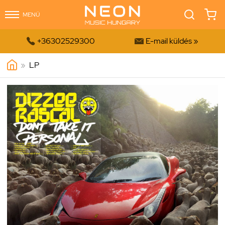
MENÜ


+36302529300
E-mail küldés »
»
LP