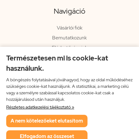
Navigáció
Vásárlói fiók
Bemutatkozunk
Elérhetőségeink
Természetesen mi is cookie-kat
Hírlevél
használunk.
Rendelési információk
Impresszum
A böngészés folytatásával jóváhagyod, hogy az oldal működéséhez
szükséges cookie-kat használjunk. A statisztikai, a marketing célú
Vissza a főoldalra
vagy a személyre szabással kapcsolatos cookie-kat csak a
hozzájárulásod után használjuk.
Részletes adatkezelési tájékoztató »
Neon Music Hungary Bt.
A nem kötelezőeket elutasítom
ÁSZF
Adatkezelési tájékoztató
Elfogadom az összeset