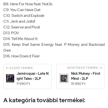
B8. Here For Now feat. Not3s
C9. You Can Have Dat
C10. Switch and Explode
C11. Jerk and Jollof
C12. Swerve and Pivot
D13. POV
D14. Tell Me About It
D15. Keep that Same Energy feat. P Money and Backroad
Gee
D16. How Does it Feel


KÖVETKEZŐ TERMÉK
ELŐZŐ TERMÉK
Jamiroquai - Late N
Nick Mulvey - First
ight Tales - 2LP
Mind - 2LP
11 990 Ft
15 990 Ft
A kategória további termékei: