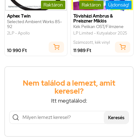
Raktáron
Raktáron
Újdonság!
Aphex Twin
Tövisházi Ambrus &
Preiszner Miklós
Selected Ambient Works 85-
92
Kék Pelikan OST/Filmzene
2LP - Apollo
LP Limited - Kutyalabor 2025
Számozott, kék vinyl
10 990 Ft
11 989 Ft
Nem találod a lemezt, amit
keresel?
Itt megtalálod:
Keresés