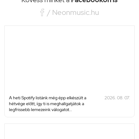

/ Neonmusic.hu
A heti Spotify listánk még épp elkészült a
2026. 08. 07.
hétvége előtt, így ti is meghallgatjátok a
legfrissebb lemezeink válogatot...