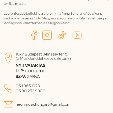
tér 8. cím alatt.
Legfontosabb külföldi partnereink - a Ninja Tune, a K7 és a Warp
kiadók - lemezei és CD-i Magyarországon nálunk találhatóak meg a
legnagyobb választékban és a legjobb áron!
1077 Budapest, Almássy tér 8.

(a Musiclanddel közös üzletünk)
NYITVATARTÁS
H-P:
11:00-19:00
SZ-V:
ZÁRVA

06 1 365 1929
06 30 252 9300

neonmusichungary@gmail.com