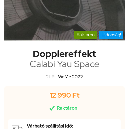
Raktáron
Újdonság!
Dopplereffekt
Calabi Yau Space
2LP -
WeMe 2022
12 990 Ft

Raktáron
Várható szállítási idő: