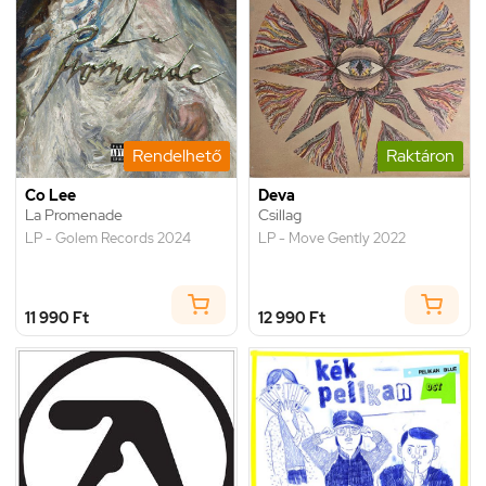
Rendelhető
Raktáron
Co Lee
Deva
La Promenade
Csillag
LP - Golem Records 2024
LP - Move Gently 2022
11 990 Ft
12 990 Ft