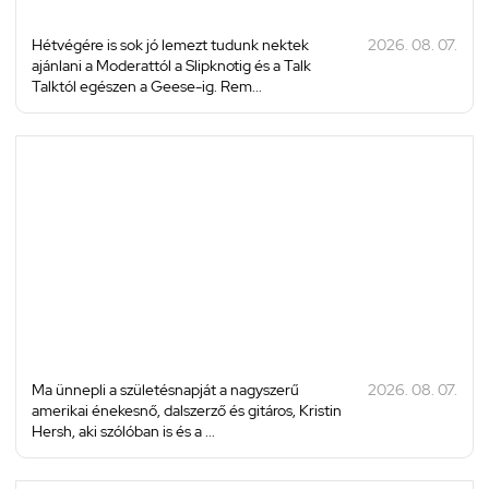
Hétvégére is sok jó lemezt tudunk nektek
2026. 08. 07.
ajánlani a Moderattól a Slipknotig és a Talk
Talktól egészen a Geese-ig. Rem...
Ma ünnepli a születésnapját a nagyszerű
2026. 08. 07.
amerikai énekesnő, dalszerző és gitáros, Kristin
Hersh, aki szólóban is és a ...