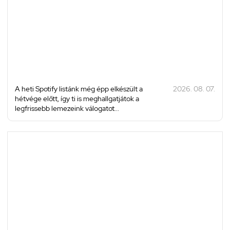
A heti Spotify listánk még épp elkészült a
2026. 08. 07.
hétvége előtt, így ti is meghallgatjátok a
legfrissebb lemezeink válogatot...