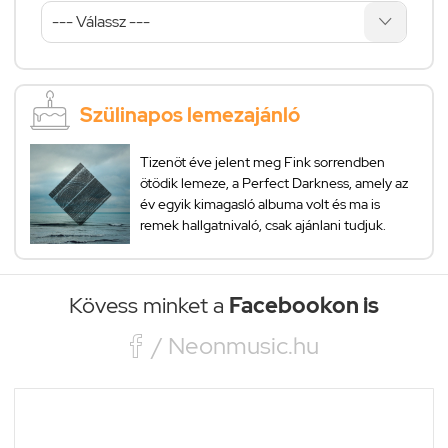
Szülinapos lemezajánló
Tizenöt éve jelent meg Fink sorrendben
ötödik lemeze, a Perfect Darkness, amely az
év egyik kimagasló albuma volt és ma is
remek hallgatnivaló, csak ajánlani tudjuk.
Kövess minket a
Facebookon is

/ Neonmusic.hu