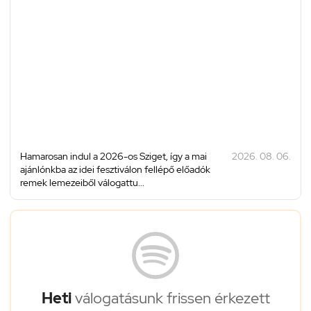
Hamarosan indul a 2026-os Sziget, így a mai
2026. 08. 06.
ajánlónkba az idei fesztiválon fellépő előadók
remek lemezeiből válogattu...
Heti
válogatásunk frissen érkezett