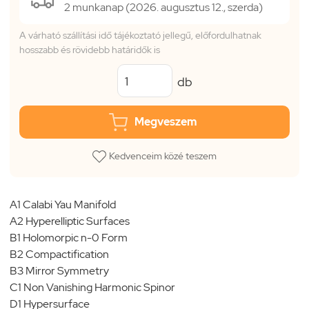
2 munkanap (2026. augusztus 12., szerda)
A várható szállítási idő tájékoztató jellegű, előfordulhatnak
hosszabb és rövidebb határidők is
db
Megveszem
Kedvenceim közé teszem
A1 Calabi Yau Manifold
A2 Hyperelliptic Surfaces
B1 Holomorpic n-0 Form
B2 Compactification
B3 Mirror Symmetry
C1 Non Vanishing Harmonic Spinor
D1 Hypersurface