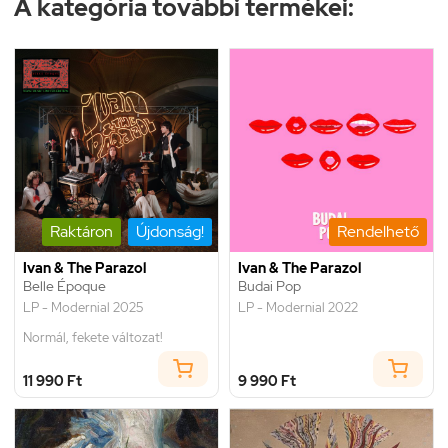
A kategória további termékei:
Raktáron
Újdonság!
Rendelhető
Ivan & The Parazol
Ivan & The Parazol
Belle Époque
Budai Pop
LP - Modernial 2025
LP - Modernial 2022
Normál, fekete változat!
11 990 Ft
9 990 Ft