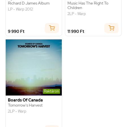
Richard D James Album
Music Has The Right To
Children
LP - Warp 2012
2LP - Warp
9 990 Ft
11 990 Ft
Raktáron
Boards Of Canada
Tomorrow's Harvest
2LP - Warp