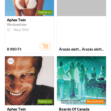
Raktáron
Aphex Twin
-
Windowlicker
12" - Warp 1999
8 990 Ft
Árazás alatt...
Árazás alatt...
Raktáron
Rendelhető
Aphex Twin
Boards Of Canada