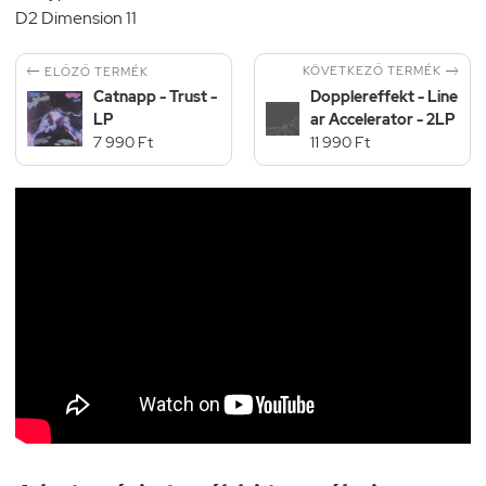
D2 Dimension 11


KÖVETKEZŐ TERMÉK
ELŐZŐ TERMÉK
Catnapp - Trust -
Dopplereffekt - Line
LP
ar Accelerator - 2LP
7 990 Ft
11 990 Ft