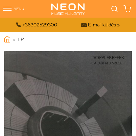
MENÜ


+36302529300
E-mail küldés »
»
LP