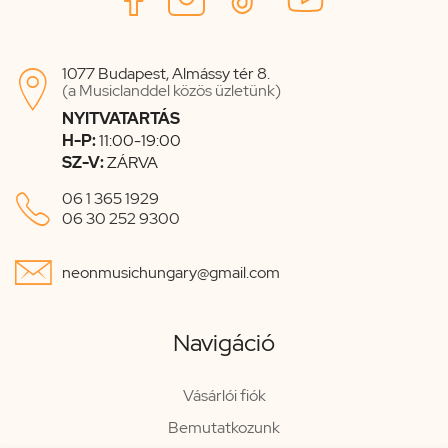
1077 Budapest, Almássy tér 8.

(a Musiclanddel közös üzletünk)
NYITVATARTÁS
H-P:
11:00-19:00
SZ-V:
ZÁRVA

06 1 365 1929
06 30 252 9300

neonmusichungary@gmail.com
Navigáció
Vásárlói fiók
Bemutatkozunk