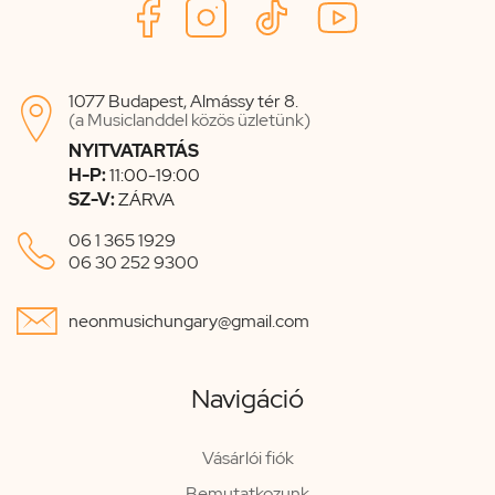
1077 Budapest, Almássy tér 8.

(a Musiclanddel közös üzletünk)
NYITVATARTÁS
H-P:
11:00-19:00
SZ-V:
ZÁRVA

06 1 365 1929
06 30 252 9300

neonmusichungary@gmail.com
Navigáció
Vásárlói fiók
Bemutatkozunk