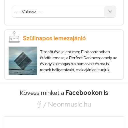
Szülinapos lemezajánló
Tizenöt éve jelent meg Fink sorrendben
ötödik lemeze, a Perfect Darkness, amely az
év egyik kimagasló albuma volt és ma is
remek hallgatnivaló, csak ajánlani tudjuk.
Kövess minket a
Facebookon is

/ Neonmusic.hu