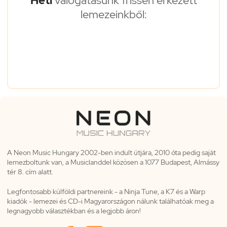
Heti
válogatásunk frissen érkezett
lemezeinkből:
A Neon Music Hungary 2002-ben indult útjára, 2010 óta pedig saját
lemezboltunk van, a Musiclanddel közösen a 1077 Budapest, Almássy
tér 8. cím alatt.
Legfontosabb külföldi partnereink - a Ninja Tune, a K7 és a Warp
kiadók - lemezei és CD-i Magyarországon nálunk találhatóak meg a
legnagyobb választékban és a legjobb áron!