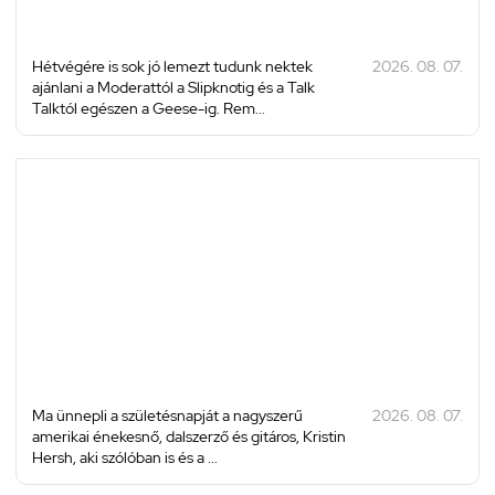
Hétvégére is sok jó lemezt tudunk nektek
2026. 08. 07.
ajánlani a Moderattól a Slipknotig és a Talk
Talktól egészen a Geese-ig. Rem...
Ma ünnepli a születésnapját a nagyszerű
2026. 08. 07.
amerikai énekesnő, dalszerző és gitáros, Kristin
Hersh, aki szólóban is és a ...