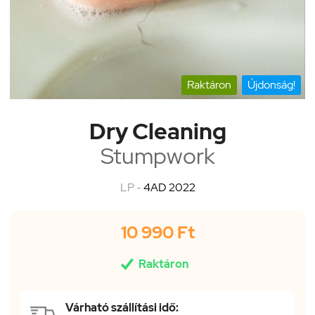
Raktáron
Újdonság!
Dry Cleaning
Stumpwork
LP -
4AD 2022
10 990 Ft

Raktáron
Várható szállítási idő: