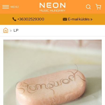
MENÜ


+36302529300
E-mail küldés »
»
LP