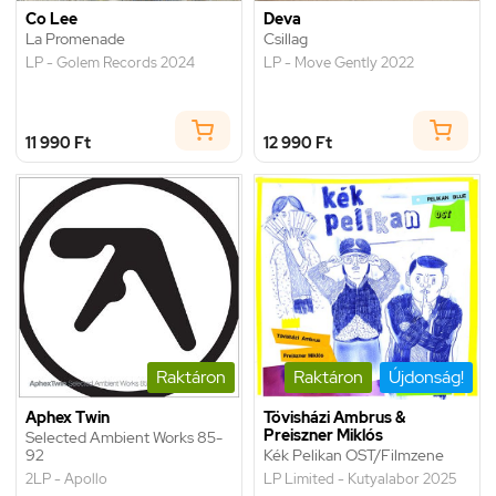
Co Lee
Deva
La Promenade
Csillag
LP - Golem Records 2024
LP - Move Gently 2022
11 990 Ft
12 990 Ft
Raktáron
Raktáron
Újdonság!
Aphex Twin
Tövisházi Ambrus &
Preiszner Miklós
Selected Ambient Works 85-
92
Kék Pelikan OST/Filmzene
2LP - Apollo
LP Limited - Kutyalabor 2025