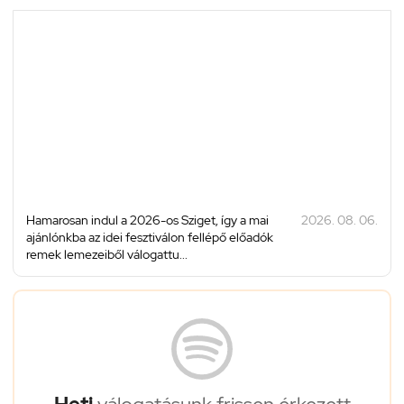
Hamarosan indul a 2026-os Sziget, így a mai
2026. 08. 06.
ajánlónkba az idei fesztiválon fellépő előadók
remek lemezeiből válogattu...