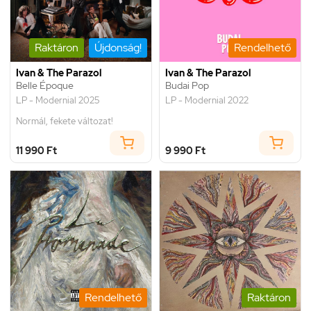
Raktáron
Újdonság!
Rendelhető
Ivan & The Parazol
Ivan & The Parazol
Belle Époque
Budai Pop
LP - Modernial 2025
LP - Modernial 2022
Normál, fekete változat!
11 990 Ft
9 990 Ft
Rendelhető
Raktáron