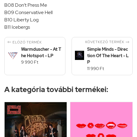
B08 Don’t Press Me
B09 Conservative Hell
B10 Liberty Log
B11 Icebergs


KÖVETKEZŐ TERMÉK
ELŐZŐ TERMÉK
Warmduscher - At T
Simple Minds - Direc
he Hotspot - LP
tion Of The Heart - L
9 990 Ft
P
11 990 Ft
A kategória további termékei: