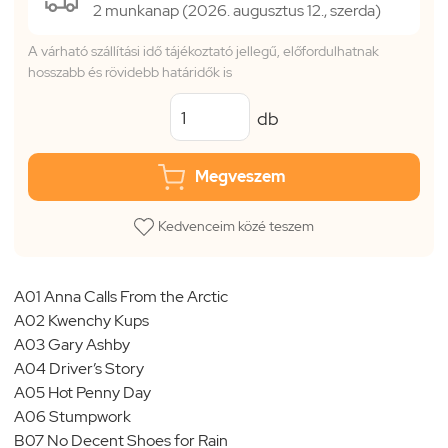
2 munkanap (2026. augusztus 12., szerda)
A várható szállítási idő tájékoztató jellegű, előfordulhatnak
hosszabb és rövidebb határidők is
db
Megveszem
Kedvenceim közé teszem
A01 Anna Calls From the Arctic
A02 Kwenchy Kups
A03 Gary Ashby
A04 Driver’s Story
A05 Hot Penny Day
A06 Stumpwork
B07 No Decent Shoes for Rain