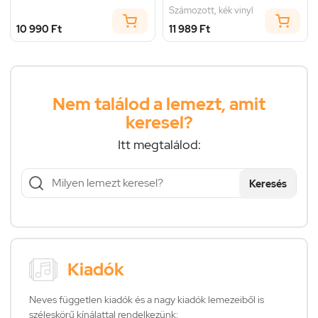
Számozott, kék vinyl
10 990 Ft
11 989 Ft
Nem találod a lemezt, amit
keresel?
Itt megtalálod:
Keresés
Kiadók
Neves független kiadók és a nagy kiadók lemezeiből is
széleskörű kínálattal rendelkezünk: