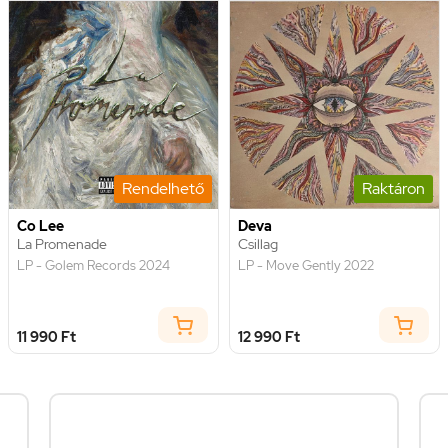
Rendelhető
Raktáron
Co Lee
Deva
La Promenade
Csillag
LP - Golem Records 2024
LP - Move Gently 2022
11 990 Ft
12 990 Ft