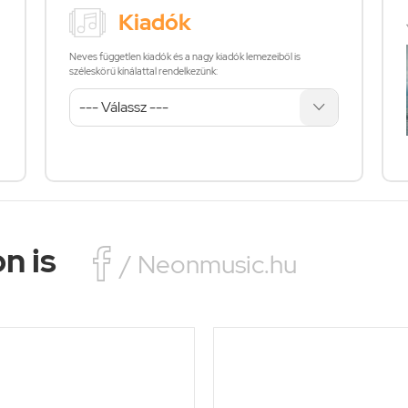
Kiadók
Neves független kiadók és a nagy kiadók lemezeiből is
széleskörű kínálattal rendelkezünk:
n is

/ Neonmusic.hu