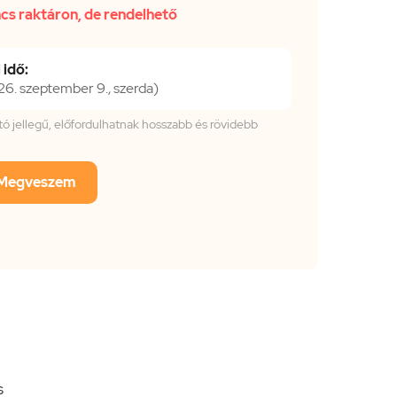
cs raktáron, de rendelhető
 idő:
. szeptember 9., szerda)
tató jellegű, előfordulhatnak hosszabb és rövidebb
Megveszem
s