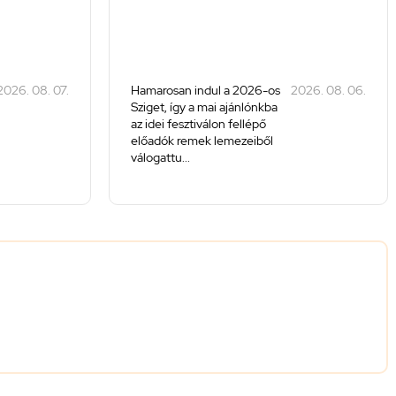
2026. 08. 07.
Hamarosan indul a 2026-os
2026. 08. 06.
Sziget, így a mai ajánlónkba
az idei fesztiválon fellépő
előadók remek lemezeiből
válogattu...