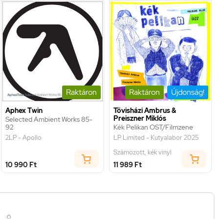
Raktáron
Raktáron
Újdonság!
Aphex Twin
Tövisházi Ambrus &
Preiszner Miklós
Selected Ambient Works 85-
92
Kék Pelikan OST/Filmzene
2LP - Apollo
LP Limited - Kutyalabor 2025
Számozott, kék vinyl
10 990 Ft
11 989 Ft