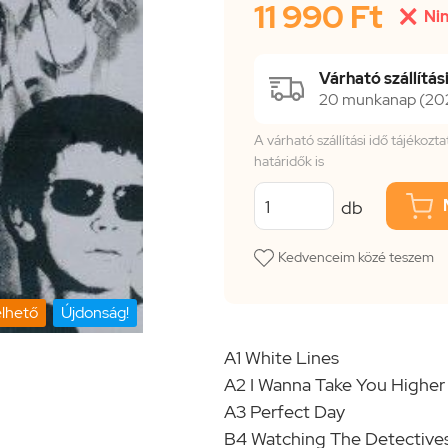
11 990 Ft

Nin
Várható szállítási
20 munkanap (2026
A várható szállítási idő tájékoz
határidők is
db
Kedvenceim közé teszem
lhető
Újdonság!
A1 White Lines
A2 I Wanna Take You Higher
A3 Perfect Day
B4 Watching The Detective