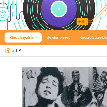
Bejelentkezés
Record Store D
Kiadványaink

»
LP