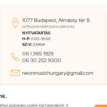
1077 Budapest, Almássy tér 8.

(a Musiclanddel közös üzletünk)
NYITVATARTÁS
H-P:
11:00-19:00
SZ-V:
ZÁRVA
06 1 365 1929

06 30 252 9300

neonmusichungary@gmail.com
nk.
éhez szükséges cookie-kat használjunk. A