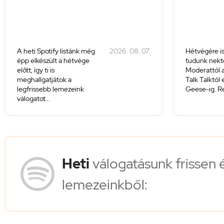
A heti Spotify listánk még
2026. 08. 07.
Hétvégére is
épp elkészült a hétvége
tudunk nekte
előtt, így ti is
Moderattól a
meghallgatjátok a
Talk Talktól
legfrissebb lemezeink
Geese-ig. Re
válogatot...
Heti
válogatásunk frissen 
lemezeinkből: