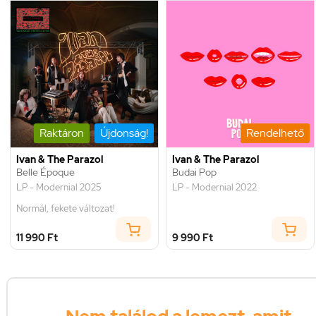
Raktáron
Újdonság!
Rendelhető
Ivan & The Parazol
Ivan & The Parazol
Belle Époque
Budai Pop
LP - Modernial 2025
LP - Modernial 2022
Normál, fekete változat!
11 990 Ft
9 990 Ft