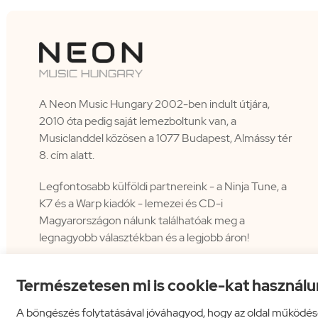
A Neon Music Hungary 2002-ben indult útjára,
2010 óta pedig saját lemezboltunk van, a
Musiclanddel közösen a 1077 Budapest, Almássy tér
8. cím alatt.
Legfontosabb külföldi partnereink - a Ninja Tune, a
K7 és a Warp kiadók - lemezei és CD-i
Magyarországon nálunk találhatóak meg a
legnagyobb választékban és a legjobb áron!
Természetesen mi is cookie-kat használu
A böngészés folytatásával jóváhagyod, hogy az oldal működés