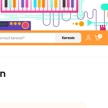
0
Keresés
an