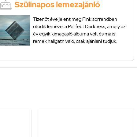
Szülinapos lemezajánló
Tizenöt éve jelent meg Fink sorrendben
ötödik lemeze, a Perfect Darkness, amely az
év egyik kimagasló albuma volt és ma is
remek hallgatnivaló, csak ajánlani tudjuk.