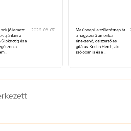
 sok jó lemezt
2026. 08. 07.
Ma ünnepli a születésnapját
k ajánlani a
a nagyszerű amerikai
 Slipknotig és a
énekesnő, dalszerző és
 egészen a
gitáros, Kristin Hersh, aki
m...
szólóban is és a ...
érkezett