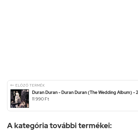

ELŐZŐ TERMÉK
Duran Duran - Duran Duran (The Wedding Album) - 
11 990 Ft
A kategória további termékei: