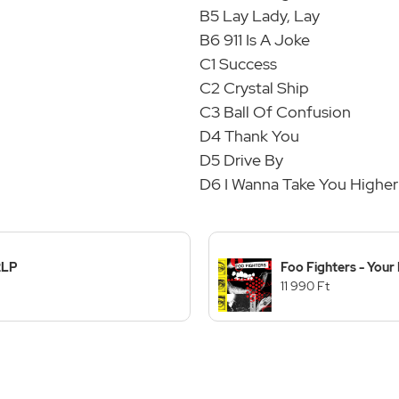
B5 Lay Lady, Lay
B6 911 Is A Joke
C1 Success
C2 Crystal Ship
C3 Ball Of Confusion
D4 Thank You
D5 Drive By
D6 I Wanna Take You Higher
2LP
Foo Fighters - Your 
11 990 Ft