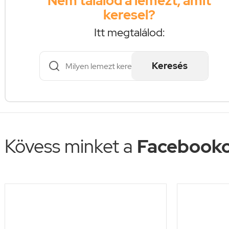
Nem találod a lemezt, amit
keresel?
Itt megtalálod:
Keresés
Kövess minket a
Facebooko