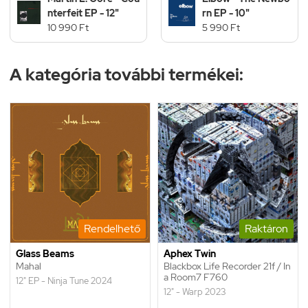
nterfeit EP - 12"
rn EP - 10"
10 990 Ft
5 990 Ft
A kategória további termékei:
Rendelhető
Raktáron
Glass Beams
Aphex Twin
Mahal
Blackbox Life Recorder 21f / In
a Room7 F760
12" EP - Ninja Tune 2024
12" - Warp 2023