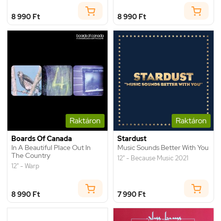
8 990 Ft
8 990 Ft
Raktáron
Raktáron
Boards Of Canada
Stardust
In A Beautiful Place Out In
Music Sounds Better With You
The Country
12" - Because Music 2021
12" - Warp
8 990 Ft
7 990 Ft