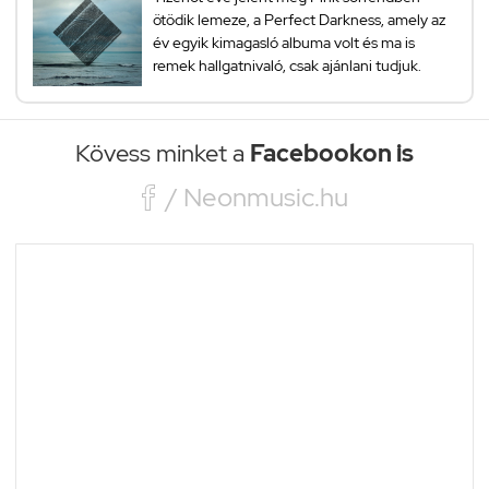
ötödik lemeze, a Perfect Darkness, amely az
év egyik kimagasló albuma volt és ma is
remek hallgatnivaló, csak ajánlani tudjuk.
Kövess minket a
Facebookon is

/ Neonmusic.hu