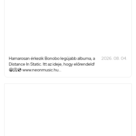
Hamarosan érkezik Bonobo legújabb albuma, a
2026. 08. 04.
Distance In Static. Itt az ideje, hogy előrendeld!
😀📀💿 www.neonmusic.hu...