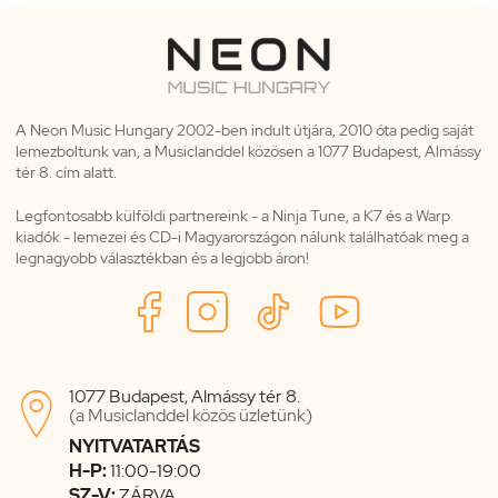
A Neon Music Hungary 2002-ben indult útjára, 2010 óta pedig saját
lemezboltunk van, a Musiclanddel közösen a 1077 Budapest, Almássy
tér 8. cím alatt.
Legfontosabb külföldi partnereink - a Ninja Tune, a K7 és a Warp
kiadók - lemezei és CD-i Magyarországon nálunk találhatóak meg a
legnagyobb választékban és a legjobb áron!
1077 Budapest, Almássy tér 8.

(a Musiclanddel közös üzletünk)
NYITVATARTÁS
H-P:
11:00-19:00
SZ-V:
ZÁRVA