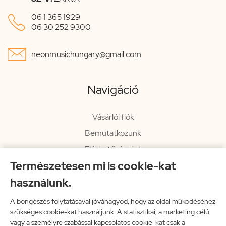

06 1 365 1929
06 30 252 9300

neonmusichungary@gmail.com
Navigáció
Vásárlói fiók
Bemutatkozunk
Elérhetőségeink
Természetesen mi is cookie-kat
Hírlevél
használunk.
Rendelési információk
Impresszum
A böngészés folytatásával jóváhagyod, hogy az oldal működéséhez
szükséges cookie-kat használjunk. A statisztikai, a marketing célú
Vissza a főoldalra
vagy a személyre szabással kapcsolatos cookie-kat csak a