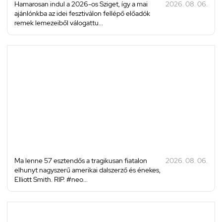
Hamarosan indul a 2026-os Sziget, így a mai
2026. 08. 06.
ajánlónkba az idei fesztiválon fellépő előadók
remek lemezeiből válogattu...
Ma lenne 57 esztendős a tragikusan fiatalon
2026. 08. 06.
elhunyt nagyszerű amerikai dalszerző és énekes,
Elliott Smith. RIP. #neo...