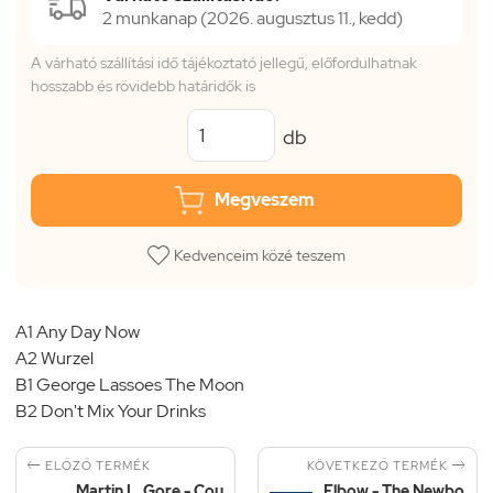
2 munkanap (2026. augusztus 11., kedd)
A várható szállítási idő tájékoztató jellegű, előfordulhatnak
hosszabb és rövidebb határidők is
db
Megveszem
Kedvenceim közé teszem
A1 Any Day Now
A2 Wurzel
B1 George Lassoes The Moon
B2 Don't Mix Your Drinks


KÖVETKEZŐ TERMÉK
ELŐZŐ TERMÉK
Martin L. Gore - Cou
Elbow - The Newbo