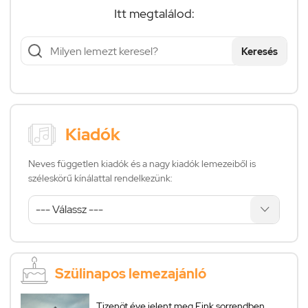
Itt megtalálod:
Keresés
Kiadók
Neves független kiadók és a nagy kiadók lemezeiből is
széleskörű kínálattal rendelkezünk:
Szülinapos lemezajánló
Tizenöt éve jelent meg Fink sorrendben