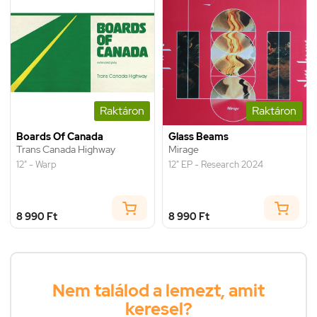
Raktáron
Raktáron
Boards Of Canada
Glass Beams
Trans Canada Highway
Mirage
12" - Warp
12" EP - Research 2024
8 990 Ft
8 990 Ft
Nem találod a lemezt, amit
keresel?