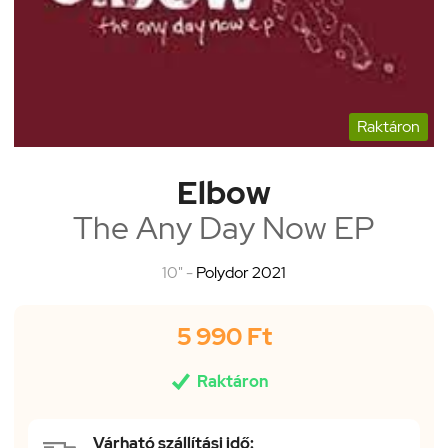
Raktáron
Elbow
The Any Day Now EP
10" -
Polydor 2021
5 990 Ft

Raktáron
Várható szállítási idő: