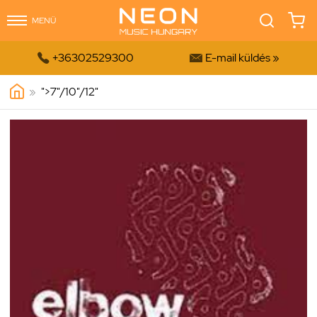
MENÜ


+36302529300
E-mail küldés »
»
">
7"/10"/12"