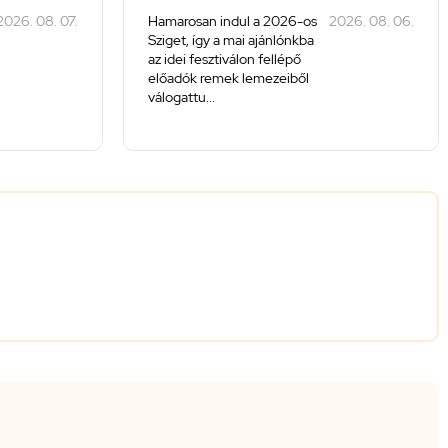
2026. 08. 07.
Hamarosan indul a 2026-os
2026. 08. 06.
Sziget, így a mai ajánlónkba
az idei fesztiválon fellépő
előadók remek lemezeiből
válogattu...