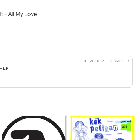
t - All My Love

KÖVETKEZŐ TERMÉK
 - LP