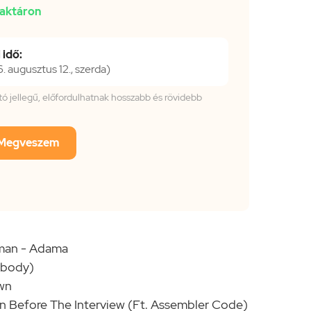
aktáron
 idő:
 augusztus 12., szerda)
tató jellegű, előfordulhatnak hosszabb és rövidebb
Megveszem
lman - Adama
obody)
awn
an Before The Interview (Ft. Assembler Code)