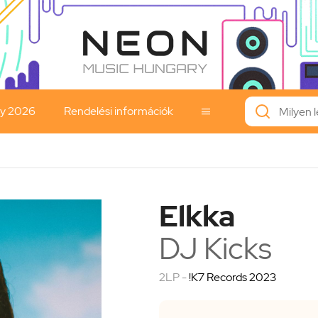
ay 2026
Rendelési információk

Elkka
DJ Kicks
2LP -
!K7 Records 2023