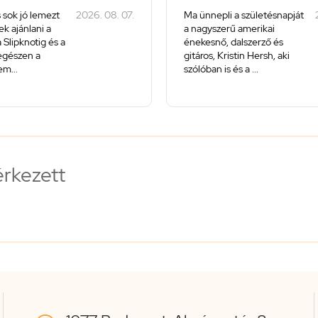
 sok jó lemezt
2026. 08. 07.
Ma ünnepli a születésnapját
k ajánlani a
a nagyszerű amerikai
 Slipknotig és a
énekesnő, dalszerző és
 egészen a
gitáros, Kristin Hersh, aki
m...
szólóban is és a ...
érkezett