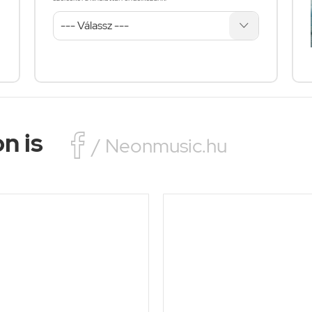
n is

/ Neonmusic.hu