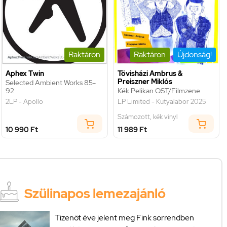
Raktáron
Raktáron
Újdonság!
Aphex Twin
Tövisházi Ambrus &
Preiszner Miklós
Selected Ambient Works 85-
92
Kék Pelikan OST/Filmzene
2LP - Apollo
LP Limited - Kutyalabor 2025
Számozott, kék vinyl
10 990 Ft
11 989 Ft
Szülinapos lemezajánló
Tizenöt éve jelent meg Fink sorrendben