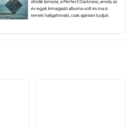
ötödik lemeze, a Perfect Darkness, amely az
év egyik kimagasló albuma volt és ma is
remek hallgatnivaló, csak ajánlani tudjuk.