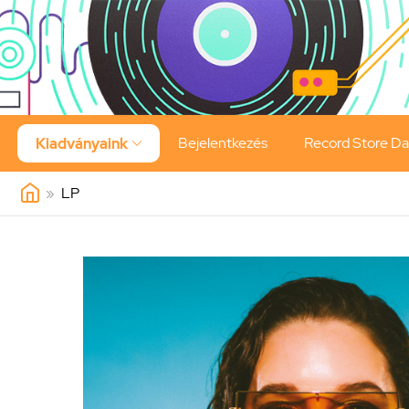
Bejelentkezés
Record Store D
Kiadványaink

»
LP