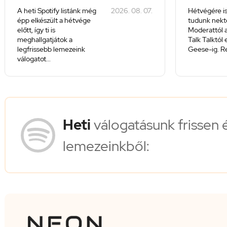
A heti Spotify listánk még
2026. 08. 07.
Hétvégére is
épp elkészült a hétvége
tudunk nekte
előtt, így ti is
Moderattól a
meghallgatjátok a
Talk Talktól
legfrissebb lemezeink
Geese-ig. Re
válogatot...
Heti
válogatásunk frissen 
lemezeinkből: