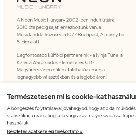
A Neon Music Hungary 2002-ben indult útjára,
2010 óta pedig saját lemezboltunk van, a
Musiclanddel közösen a 1077 Budapest, Almássy tér
8. cím alatt.
Legfontosabb külföldi partnereink - a Ninja Tune, a
K7 és a Warp kiadók - lemezei és CD-i
Magyarországon nálunk találhatóak meg a
legnagyobb választékban és a legjobb áron!
Természetesen mi is cookie-kat használu
A böngészés folytatásával jóváhagyod, hogy az oldal működés
statisztikai, a marketing célú vagy a személyre szabással kapc
használjuk.
Neon Music Hungary Bt.
ÁSZF
Adatkezelési tájékoztató
Részletes adatkezelési tájékoztató »