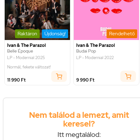
Raktáron
Újdonság!
Rendelhető
Ivan & The Parazol
Ivan & The Parazol
Belle Époque
Budai Pop
LP - Modernial 2025
LP - Modernial 2022
Normál, fekete változat!
11 990 Ft
9 990 Ft
Nem találod a lemezt, amit
keresel?
Itt megtalálod: