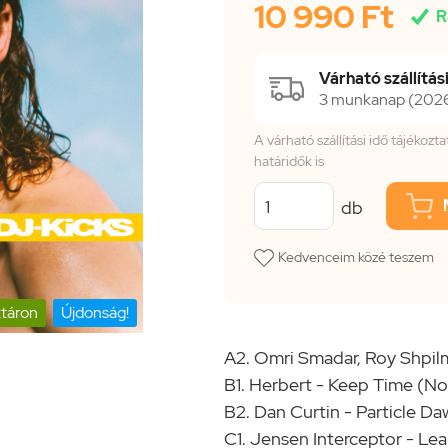
10 990 Ft

R
Várható szállítási
3 munkanap (2026.
A várható szállítási idő tájékoz
határidők is
db
Kedvenceim közé teszem
táron
Újdonság!
A2. Omri Smadar, Roy Shpi
B1. Herbert - Keep Time (N
B2. Dan Curtin - Particle D
C1. Jensen Interceptor - Le