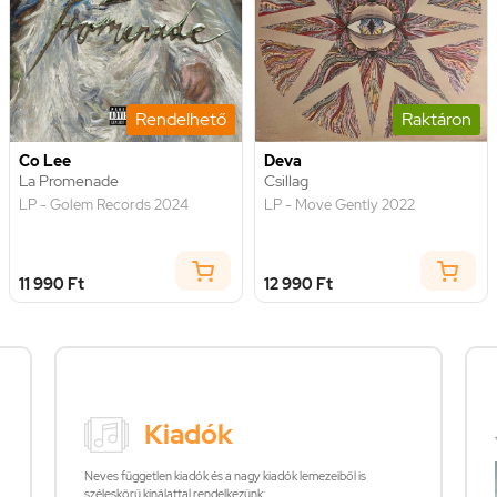
Rendelhető
Raktáron
Co Lee
Deva
La Promenade
Csillag
LP - Golem Records 2024
LP - Move Gently 2022
11 990 Ft
12 990 Ft
Kiadók
Neves független kiadók és a nagy kiadók lemezeiből is
széleskörű kínálattal rendelkezünk: