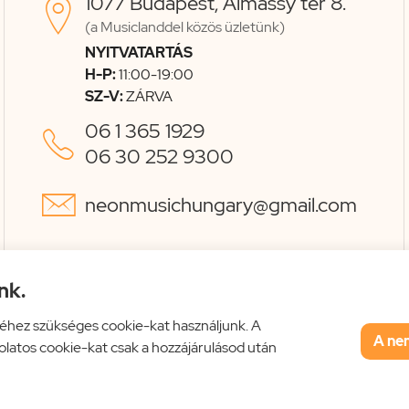
1077 Budapest, Almássy tér 8.

(a Musiclanddel közös üzletünk)
NYITVATARTÁS
H-P:
11:00-19:00
SZ-V:
ZÁRVA
06 1 365 1929

06 30 252 9300

neonmusichungary@gmail.com
nk.
éhez szükséges cookie-kat használjunk. A
A ne
solatos cookie-kat csak a hozzájárulásod után