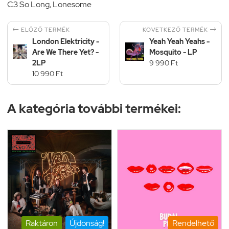
C3 So Long, Lonesome


KÖVETKEZŐ TERMÉK
ELŐZŐ TERMÉK
London Elektricity -
Yeah Yeah Yeahs -
Are We There Yet? -
Mosquito - LP
2LP
9 990 Ft
10 990 Ft
A kategória további termékei:
Raktáron
Újdonság!
Rendelhető