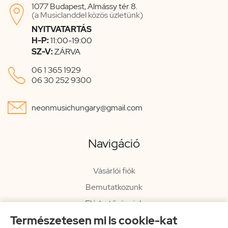
1077 Budapest, Almássy tér 8.

(a Musiclanddel közös üzletünk)
NYITVATARTÁS
H-P:
11:00-19:00
SZ-V:
ZÁRVA

06 1 365 1929
06 30 252 9300

neonmusichungary@gmail.com
Navigáció
Vásárlói fiók
Bemutatkozunk
Elérhetőségeink
Természetesen mi is cookie-kat
Hírlevél