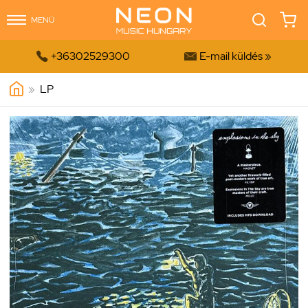
MENÜ


+36302529300
E-mail küldés »
»
LP