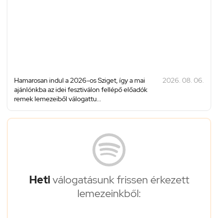
Hamarosan indul a 2026-os Sziget, így a mai
2026. 08. 06.
ajánlónkba az idei fesztiválon fellépő előadók
remek lemezeiből válogattu...
Heti
válogatásunk frissen érkezett
lemezeinkből: