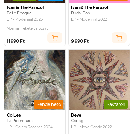
Ivan & The Parazol
Ivan & The Parazol
Belle Époque
Budai Pop
LP - Modernial 2025
LP - Modernial 2022
Normál, fekete változat!
11 990 Ft
9 990 Ft
Rendelhető
Raktáron
Co Lee
Deva
La Promenade
Csillag
LP - Golem Records 2024
LP - Move Gently 2022