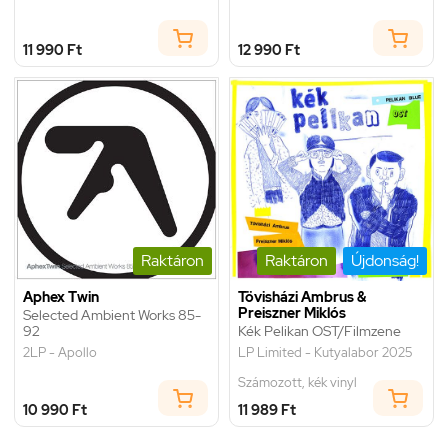
11 990 Ft
12 990 Ft
Raktáron
Raktáron
Újdonság!
Aphex Twin
Tövisházi Ambrus &
Preiszner Miklós
Selected Ambient Works 85-
92
Kék Pelikan OST/Filmzene
2LP - Apollo
LP Limited - Kutyalabor 2025
Számozott, kék vinyl
10 990 Ft
11 989 Ft