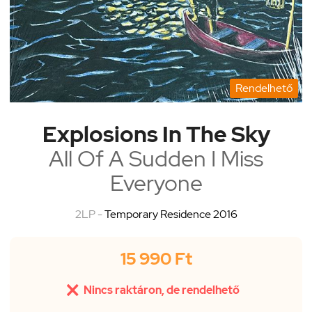
Rendelhető
Explosions In The Sky
All Of A Sudden I Miss
Everyone
2LP -
Temporary Residence 2016
15 990 Ft

Nincs raktáron, de rendelhető