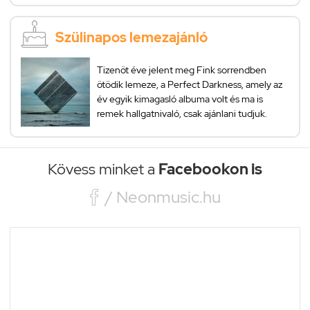
Szülinapos lemezajánló
Tizenöt éve jelent meg Fink sorrendben
ötödik lemeze, a Perfect Darkness, amely az
év egyik kimagasló albuma volt és ma is
remek hallgatnivaló, csak ajánlani tudjuk.
Kövess minket a
Facebookon is

/ Neonmusic.hu