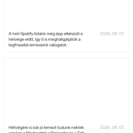
A heti Spotify listánk még épp elkészült a
2026. 08. 07.
hétvége előtt, így ti is meghallgatjátok a
legfrissebb lemezeink válogatot...
Hétvégére is sok jó lemezt tudunk nektek
2026. 08. 07.
ajánlani a Moderattól a Slipknotig és a Talk