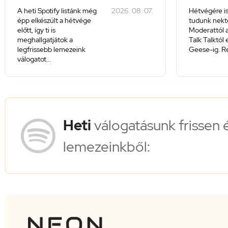
A heti Spotify listánk még
2026. 08. 07.
Hétvégére is
épp elkészült a hétvége
tudunk nekte
előtt, így ti is
Moderattól a
meghallgatjátok a
Talk Talktól
legfrissebb lemezeink
Geese-ig. Re
válogatot...
Heti
válogatásunk frissen 
lemezeinkből: