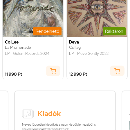
Rendelhető
Raktáron
Co Lee
Deva
La Promenade
Csillag
LP - Golem Records 2024
LP - Move Gently 2022
11 990 Ft
12 990 Ft
Kiadók
Neves független kiadók és a nagy kiadók lemezeiből is
széleskörű kínálattal rendelkezünk: