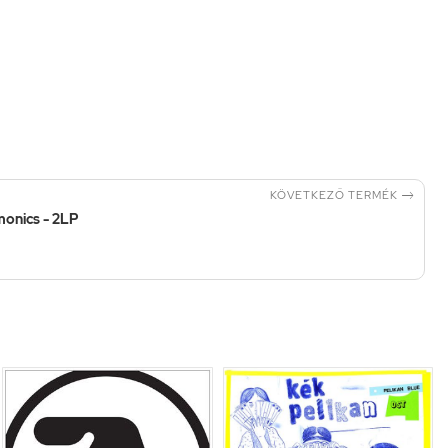

KÖVETKEZŐ TERMÉK
onics - 2LP