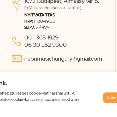
1077 Budapest, Almássy tér 8.

(a Musiclanddel közös üzletünk)
NYITVATARTÁS
H-P:
11:00-19:00
SZ-V:
ZÁRVA
06 1 365 1929

06 30 252 9300

neonmusichungary@gmail.com
nk.
éhez szükséges cookie-kat használjunk. A
A ne
solatos cookie-kat csak a hozzájárulásod után