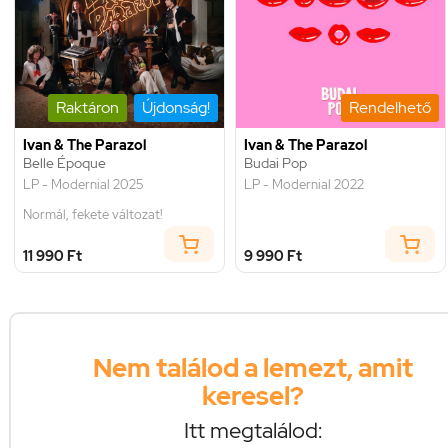
Raktáron
Újdonság!
Rendelhető
Ivan & The Parazol
Ivan & The Parazol
Belle Époque
Budai Pop
LP - Modernial 2025
LP - Modernial 2022
Normál, fekete változat!
11 990 Ft
9 990 Ft
Nem találod a lemezt, amit
keresel?
Itt megtalálod: