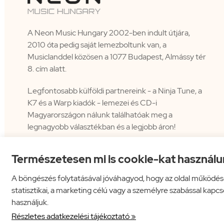
A Neon Music Hungary 2002-ben indult útjára,
2010 óta pedig saját lemezboltunk van, a
Musiclanddel közösen a 1077 Budapest, Almássy tér
8. cím alatt.
Legfontosabb külföldi partnereink - a Ninja Tune, a
K7 és a Warp kiadók - lemezei és CD-i
Magyarországon nálunk találhatóak meg a
legnagyobb választékban és a legjobb áron!
Természetesen mi is cookie-kat használu
A böngészés folytatásával jóváhagyod, hogy az oldal működés
statisztikai, a marketing célú vagy a személyre szabással kapc
használjuk.
Neon Music Hungary Bt.
ÁSZF
Adatkezelési tájékoztató
Részletes adatkezelési tájékoztató »