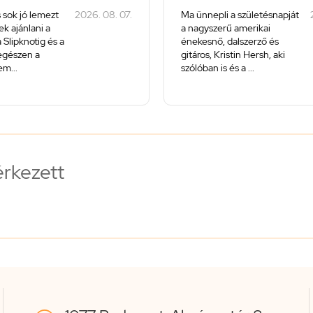
 sok jó lemezt
2026. 08. 07.
Ma ünnepli a születésnapját
k ajánlani a
a nagyszerű amerikai
 Slipknotig és a
énekesnő, dalszerző és
 egészen a
gitáros, Kristin Hersh, aki
m...
szólóban is és a ...
érkezett