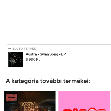

ELŐZŐ TERMÉK
Austra - Swan Song - LP
8 990 Ft
A kategória további termékei: