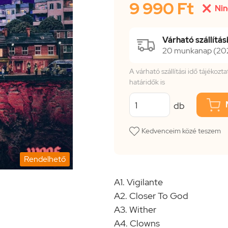
9 990 Ft

Nin
Várható szállítási
20 munkanap (2026
A várható szállítási idő tájékoz
határidők is
db
Kedvenceim közé teszem
Rendelhető
A1. Vigilante
A2. Closer To God
A3. Wither
A4. Clowns