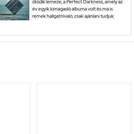
ötödik lemeze, a Perfect Darkness, amely az
év egyik kimagasló albuma volt és ma is
remek hallgatnivaló, csak ajánlani tudjuk.