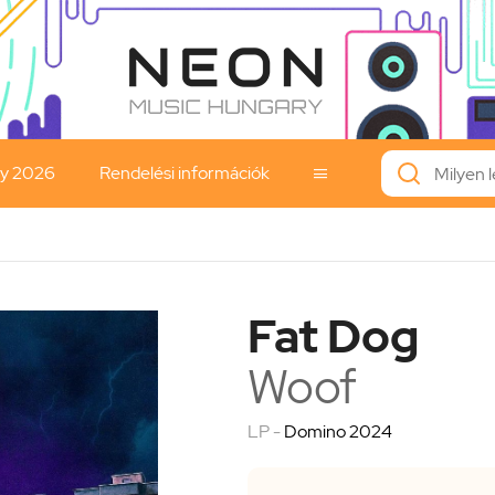
ay 2026
Rendelési információk

Fat Dog
Woof
LP -
Domino 2024