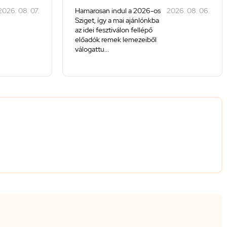
2026. 08. 07.
Hamarosan indul a 2026-os
2026. 08. 06.
Sziget, így a mai ajánlónkba
az idei fesztiválon fellépő
előadók remek lemezeiből
válogattu...