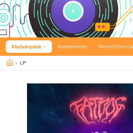
Bejelentkezés
Record Store D
Kiadványaink

»
LP