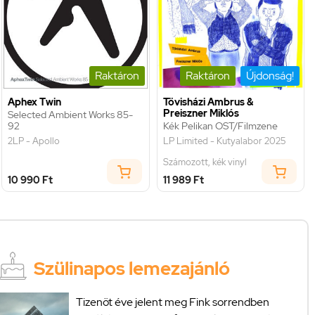
Raktáron
Raktáron
Újdonság!
Aphex Twin
Tövisházi Ambrus &
Preiszner Miklós
Selected Ambient Works 85-
92
Kék Pelikan OST/Filmzene
2LP - Apollo
LP Limited - Kutyalabor 2025
Számozott, kék vinyl
10 990 Ft
11 989 Ft
Szülinapos lemezajánló
Tizenöt éve jelent meg Fink sorrendben