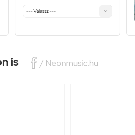
n is

/ Neonmusic.hu