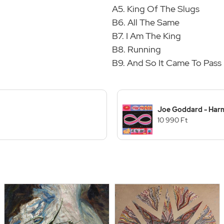
A5. King Of The Slugs
B6. All The Same
B7. I Am The King
B8. Running
B9. And So It Came To Pass
Joe Goddard - Harm
10 990 Ft