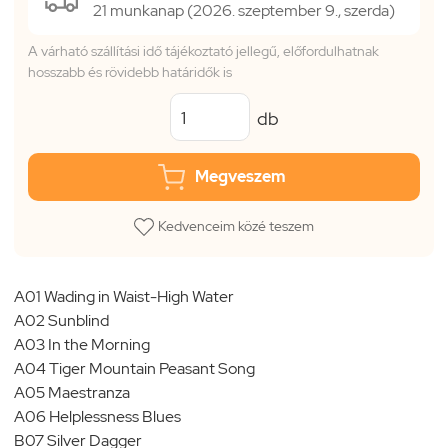
21 munkanap (2026. szeptember 9., szerda)
A várható szállítási idő tájékoztató jellegű, előfordulhatnak
hosszabb és rövidebb határidők is
db
Megveszem
Kedvenceim közé teszem
A01 Wading in Waist-High Water
A02 Sunblind
A03 In the Morning
A04 Tiger Mountain Peasant Song
A05 Maestranza
A06 Helplessness Blues
B07 Silver Dagger