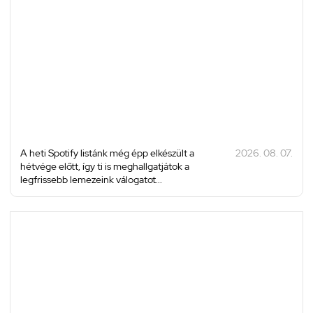
A heti Spotify listánk még épp elkészült a
2026. 08. 07.
hétvége előtt, így ti is meghallgatjátok a
legfrissebb lemezeink válogatot...