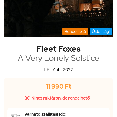
Rendelhető
Újdonság!
Fleet Foxes
A Very Lonely Solstice
LP -
Anti- 2022
11 990 Ft

Nincs raktáron, de rendelhető
Várható szállítási idő: