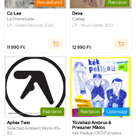
Rendelhető
Raktáron
Co Lee
Deva
La Promenade
Csillag
LP - Golem Records 2024
LP - Move Gently 2022
11 990 Ft
12 990 Ft
Raktáron
Raktáron
Újdonság!
Aphex Twin
Tövisházi Ambrus &
Preiszner Miklós
Selected Ambient Works 85-
92
Kék Pelikan OST/Filmzene