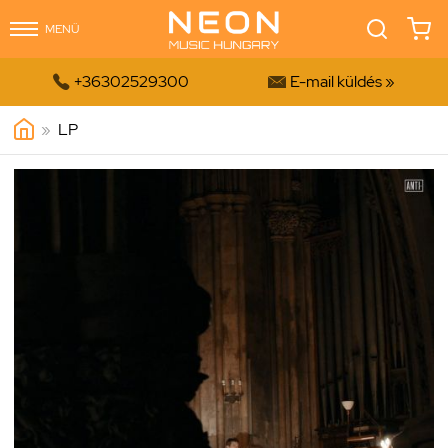
MENÜ


+36302529300
E-mail küldés »
»
LP