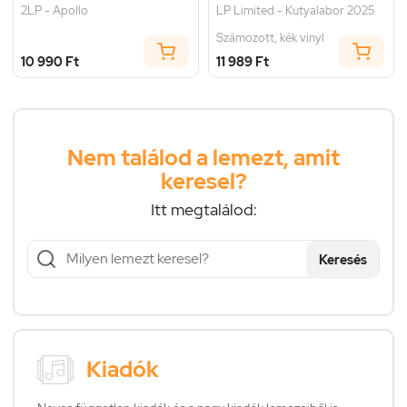
2LP - Apollo
LP Limited - Kutyalabor 2025
Számozott, kék vinyl
10 990 Ft
11 989 Ft
Nem találod a lemezt, amit
keresel?
Itt megtalálod:
Keresés
Kiadók