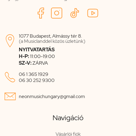
1077 Budapest, Almássy tér 8.

(a Musiclanddel közös üzletünk)
NYITVATARTÁS
H-P:
11:00-19:00
SZ-V:
ZÁRVA

06 1 365 1929
06 30 252 9300

neonmusichungary@gmail.com
Navigáció
Vásárlói fiók