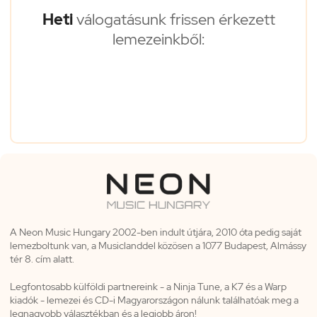
Heti
válogatásunk frissen érkezett
lemezeinkből:
A Neon Music Hungary 2002-ben indult útjára, 2010 óta pedig saját
lemezboltunk van, a Musiclanddel közösen a 1077 Budapest, Almássy
tér 8. cím alatt.
Legfontosabb külföldi partnereink - a Ninja Tune, a K7 és a Warp
kiadók - lemezei és CD-i Magyarországon nálunk találhatóak meg a
legnagyobb választékban és a legjobb áron!