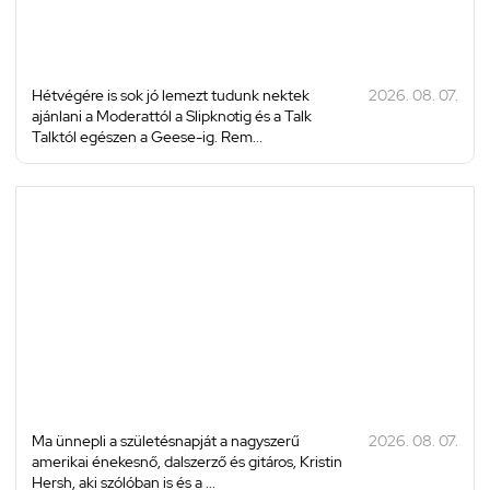
Hétvégére is sok jó lemezt tudunk nektek
2026. 08. 07.
ajánlani a Moderattól a Slipknotig és a Talk
Talktól egészen a Geese-ig. Rem...
Ma ünnepli a születésnapját a nagyszerű
2026. 08. 07.
amerikai énekesnő, dalszerző és gitáros, Kristin
Hersh, aki szólóban is és a ...