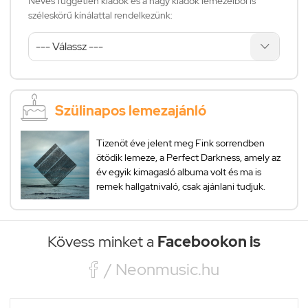
Neves független kiadók és a nagy kiadók lemezeiből is
széleskörű kínálattal rendelkezünk:
Szülinapos lemezajánló
Tizenöt éve jelent meg Fink sorrendben
ötödik lemeze, a Perfect Darkness, amely az
év egyik kimagasló albuma volt és ma is
remek hallgatnivaló, csak ajánlani tudjuk.
Kövess minket a
Facebookon is

/ Neonmusic.hu