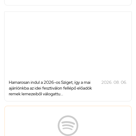
Hamarosan indul a 2026-os Sziget, így a mai
2026. 08. 06.
ajánlónkba az idei fesztiválon fellépő előadók
remek lemezeiből válogattu...