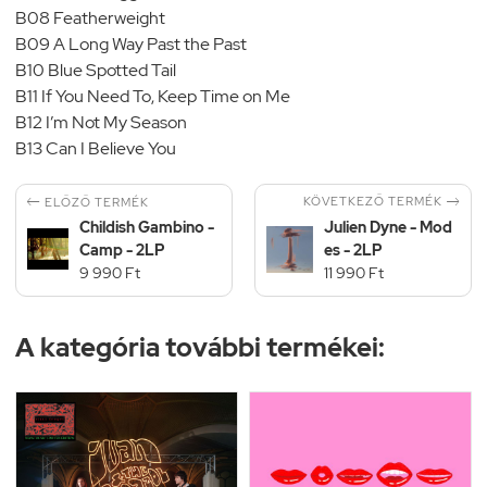
B08 Featherweight
B09 A Long Way Past the Past
B10 Blue Spotted Tail
B11 If You Need To, Keep Time on Me
B12 I’m Not My Season
B13 Can I Believe You


KÖVETKEZŐ TERMÉK
ELŐZŐ TERMÉK
Childish Gambino -
Julien Dyne - Mod
Camp - 2LP
es - 2LP
9 990 Ft
11 990 Ft
A kategória további termékei: