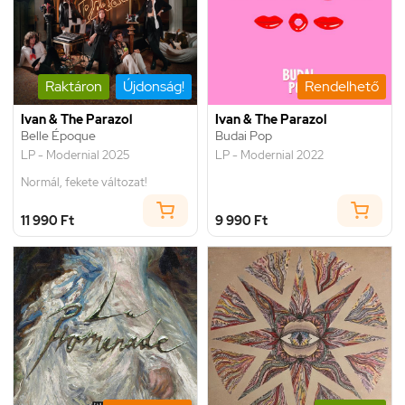
Raktáron
Újdonság!
Rendelhető
Ivan & The Parazol
Ivan & The Parazol
Belle Époque
Budai Pop
LP - Modernial 2025
LP - Modernial 2022
Normál, fekete változat!
11 990 Ft
9 990 Ft