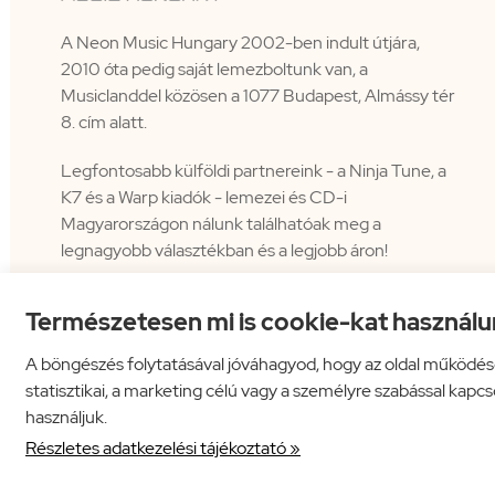
A Neon Music Hungary 2002-ben indult útjára,
2010 óta pedig saját lemezboltunk van, a
Musiclanddel közösen a 1077 Budapest, Almássy tér
8. cím alatt.
Legfontosabb külföldi partnereink - a Ninja Tune, a
K7 és a Warp kiadók - lemezei és CD-i
Magyarországon nálunk találhatóak meg a
legnagyobb választékban és a legjobb áron!
Természetesen mi is cookie-kat használu
A böngészés folytatásával jóváhagyod, hogy az oldal működés
statisztikai, a marketing célú vagy a személyre szabással kapc
használjuk.
Neon Music Hungary Bt.
ÁSZF
Adatkezelési tájékoztató
Részletes adatkezelési tájékoztató »