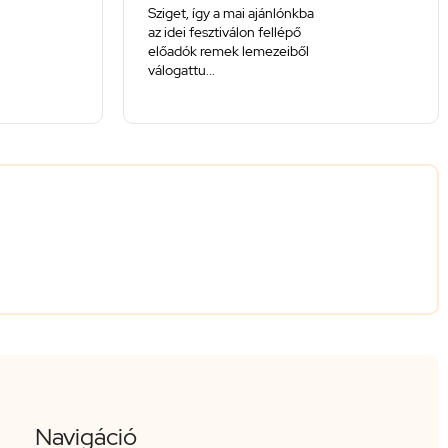
Sziget, így a mai ajánlónkba
az idei fesztiválon fellépő
előadók remek lemezeiből
válogattu...
Navigáció