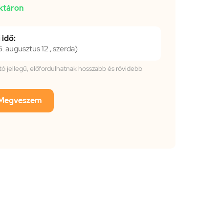
ktáron
 idő:
 augusztus 12., szerda)
tató jellegű, előfordulhatnak hosszabb és rövidebb
Megveszem