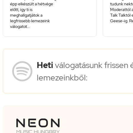
épp elkészült a hétvége
tudunk nekte
előtt, így ti is
Moderattól a
meghallgatjátok a
Talk Talktól
legfrissebb lemezeink
Geese-ig. Re
válogatot...
Heti
válogatásunk frissen 
lemezeinkből: