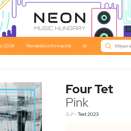
ay 2026
Rendelési információk

Four Tet
Pink
2LP -
Text 2023