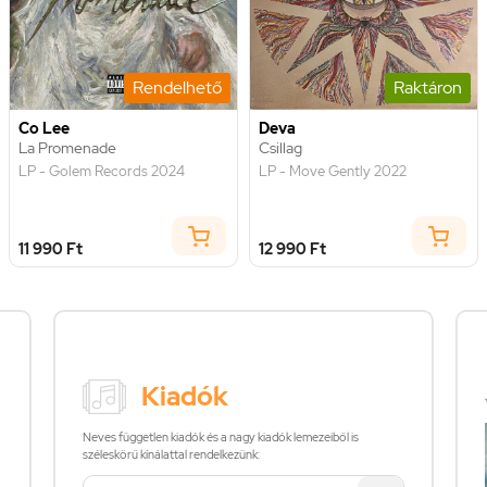
Rendelhető
Raktáron
Co Lee
Deva
La Promenade
Csillag
LP - Golem Records 2024
LP - Move Gently 2022
11 990 Ft
12 990 Ft
Kiadók
Neves független kiadók és a nagy kiadók lemezeiből is
széleskörű kínálattal rendelkezünk: