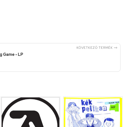

KÖVETKEZŐ TERMÉK
ng Game - LP