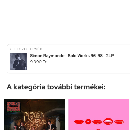

ELŐZŐ TERMÉK
Simon Raymonde - Solo Works 96-98 - 2LP
9 990 Ft
A kategória további termékei: