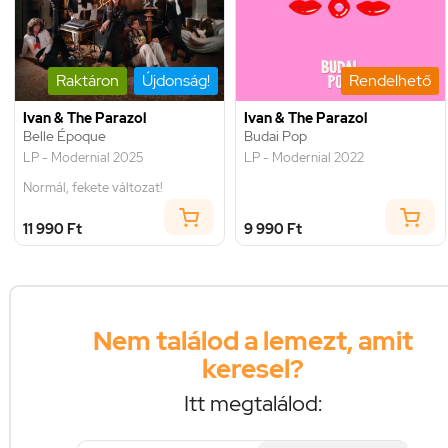
Raktáron
Újdonság!
Rendelhető
Ivan & The Parazol
Ivan & The Parazol
Belle Époque
Budai Pop
LP - Modernial 2025
LP - Modernial 2022
Normál, fekete változat!
11 990 Ft
9 990 Ft
Nem találod a lemezt, amit
keresel?
Itt megtalálod: