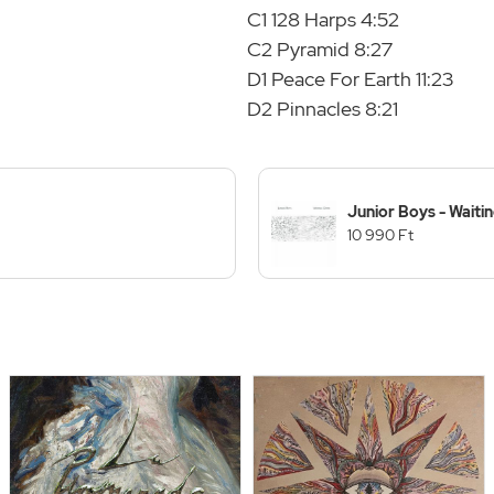
C1 128 Harps 4:52
C2 Pyramid 8:27
D1 Peace For Earth 11:23
D2 Pinnacles 8:21
Junior Boys - Waiti
10 990 Ft