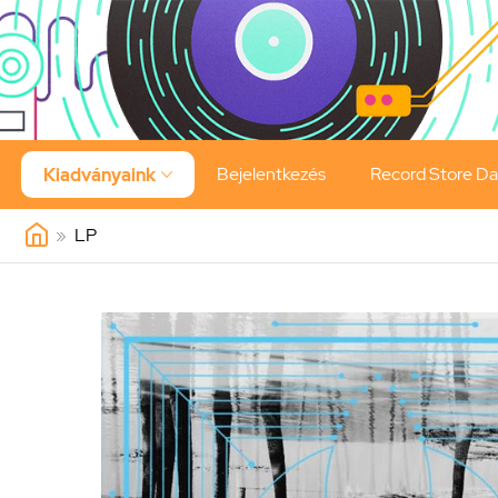
Bejelentkezés
Record Store D
Kiadványaink

»
LP