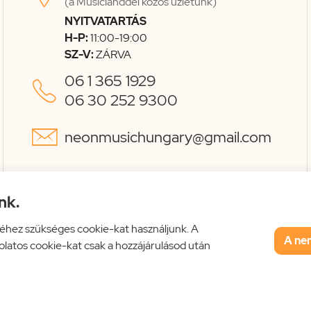
(a Musiclanddel közös üzletünk)
NYITVATARTÁS
H-P:
11:00-19:00
SZ-V:
ZÁRVA
06 1 365 1929

06 30 252 9300

neonmusichungary@gmail.com
nk.
éhez szükséges cookie-kat használjunk. A
A ne
solatos cookie-kat csak a hozzájárulásod után