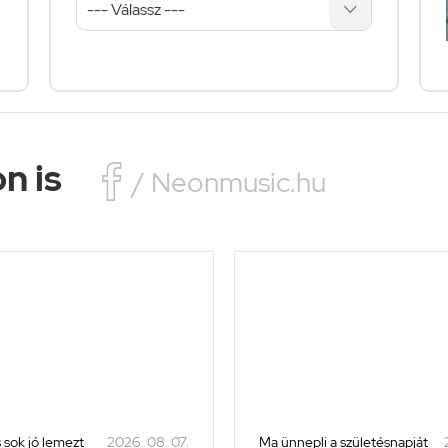
n is

/ Neonmusic.hu
 sok jó lemezt
2026. 08. 07.
Ma ünnepli a születésnapját