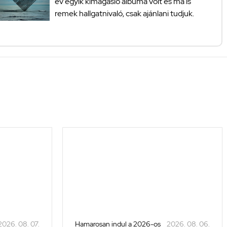
év egyik kimagasló albuma volt és ma is
remek hallgatnivaló, csak ajánlani tudjuk.
2026. 08. 07.
Hamarosan indul a 2026-os
2026. 08. 06.