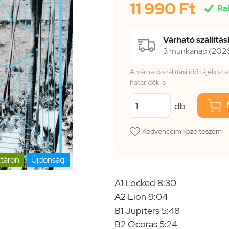
11 990 Ft

Ra
Várható szállítási
3 munkanap (2026.
A várható szállítási idő tájékoz
határidők is
db
Kedvenceim közé teszem
táron
Újdonság!
A1 Locked 8:30
A2 Lion 9:04
B1 Jupiters 5:48
B2 Ocoras 5:24