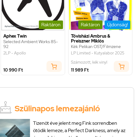
Raktáron
Raktáron
Újdonság!
Aphex Twin
Tövisházi Ambrus &
Preiszner Miklós
Selected Ambient Works 85-
92
Kék Pelikan OST/Filmzene
2LP - Apollo
LP Limited - Kutyalabor 2025
Számozott, kék vinyl
10 990 Ft
11 989 Ft
Szülinapos lemezajánló
Tizenöt éve jelent meg Fink sorrendben
ötödik lemeze, a Perfect Darkness, amely az