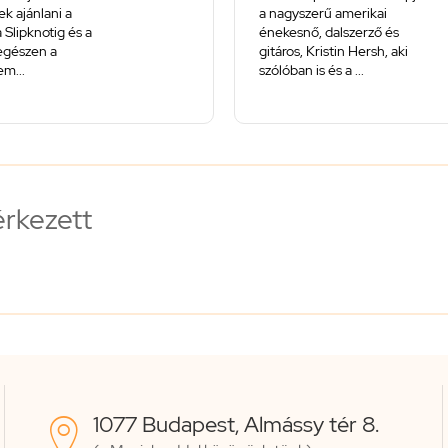
k ajánlani a
a nagyszerű amerikai
 Slipknotig és a
énekesnő, dalszerző és
 egészen a
gitáros, Kristin Hersh, aki
m...
szólóban is és a ...
érkezett
1077 Budapest, Almássy tér 8.
