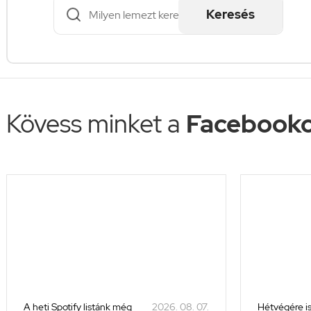
Keresés
Kövess minket a
Facebooko
A heti Spotify listánk még
2026. 08. 07.
Hétvégére is