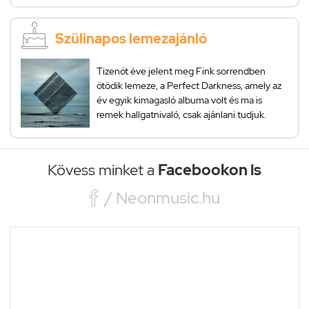
Szülinapos lemezajánló
Tizenöt éve jelent meg Fink sorrendben
ötödik lemeze, a Perfect Darkness, amely az
év egyik kimagasló albuma volt és ma is
remek hallgatnivaló, csak ajánlani tudjuk.
Kövess minket a
Facebookon is

/ Neonmusic.hu