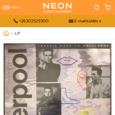
MENÜ


+36302529300
E-mail küldés »
»
LP