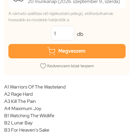
20 munkanap (2026. szeptember 9., szerda)
A várható szállítási idő tájékoztató jellegű, előfordulhatnak
hosszabb és rövidebb határidők is
db
Megveszem
Kedvenceim közé teszem
A1 Warriors Of The Wasteland
A2 Rage Hard
A3 Kill The Pain
A4 Maximum Joy
B1 Watching The Wildlife
B2 Lunar Bay
B3 For Heaven's Sake