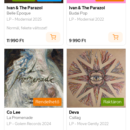
Ivan & The Parazol
Ivan & The Parazol
Belle Époque
Budai Pop
LP - Modernial 2025
LP - Modernial 2022
Normál, fekete változat!
11 990 Ft
9 990 Ft
Rendelhető
Raktáron
Co Lee
Deva
La Promenade
Csillag
LP - Golem Records 2024
LP - Move Gently 2022