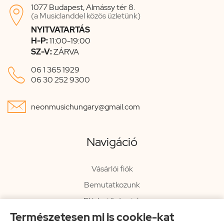
1077 Budapest, Almássy tér 8.

(a Musiclanddel közös üzletünk)
NYITVATARTÁS
H-P:
11:00-19:00
SZ-V:
ZÁRVA

06 1 365 1929
06 30 252 9300

neonmusichungary@gmail.com
Navigáció
Vásárlói fiók
Bemutatkozunk
Elérhetőségeink
Természetesen mi is cookie-kat
Hírlevél