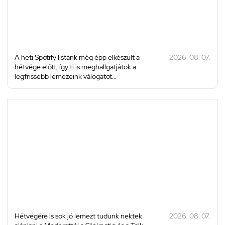
A heti Spotify listánk még épp elkészült a
2026. 08. 07.
hétvége előtt, így ti is meghallgatjátok a
legfrissebb lemezeink válogatot...
Hétvégére is sok jó lemezt tudunk nektek
2026. 08. 07.