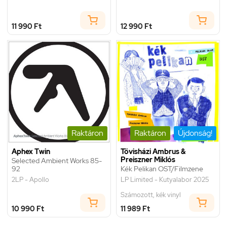
11 990 Ft
12 990 Ft
Raktáron
Raktáron
Újdonság!
Aphex Twin
Tövisházi Ambrus &
Preiszner Miklós
Selected Ambient Works 85-
92
Kék Pelikan OST/Filmzene
2LP - Apollo
LP Limited - Kutyalabor 2025
Számozott, kék vinyl
10 990 Ft
11 989 Ft