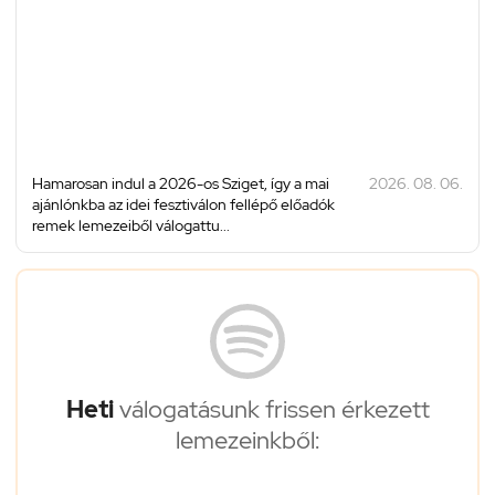
Hamarosan indul a 2026-os Sziget, így a mai
2026. 08. 06.
ajánlónkba az idei fesztiválon fellépő előadók
remek lemezeiből válogattu...
Heti
válogatásunk frissen érkezett
lemezeinkből: