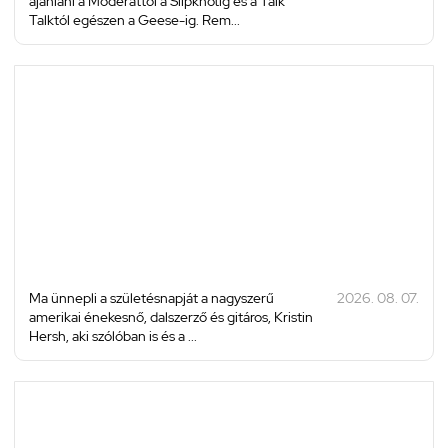
ajánlani a Moderattól a Slipknotig és a Talk
Talktól egészen a Geese-ig. Rem...
Ma ünnepli a születésnapját a nagyszerű
2026. 08. 07.
amerikai énekesnő, dalszerző és gitáros, Kristin
Hersh, aki szólóban is és a ...