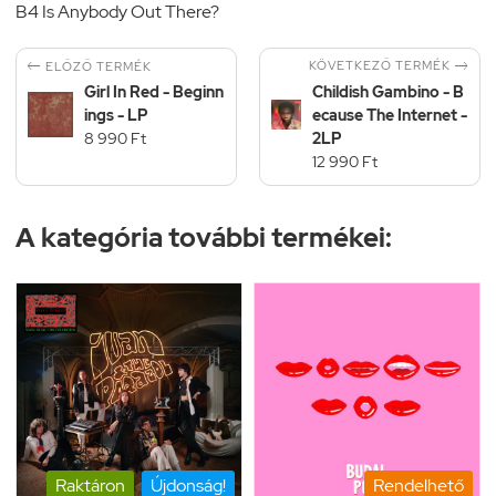
B4 Is Anybody Out There?


KÖVETKEZŐ TERMÉK
ELŐZŐ TERMÉK
Girl In Red - Beginn
Childish Gambino - B
ings - LP
ecause The Internet -
8 990 Ft
2LP
12 990 Ft
A kategória további termékei:
Raktáron
Újdonság!
Rendelhető