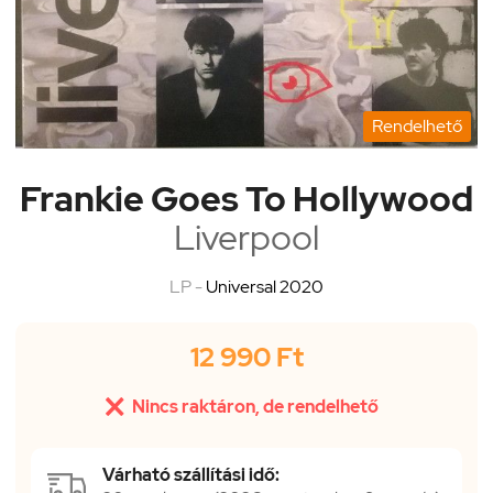
Rendelhető
Frankie Goes To Hollywood
Liverpool
LP -
Universal 2020
12 990 Ft

Nincs raktáron, de rendelhető
Várható szállítási idő: