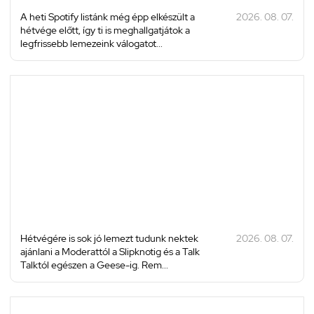
A heti Spotify listánk még épp elkészült a
2026. 08. 07.
hétvége előtt, így ti is meghallgatjátok a
legfrissebb lemezeink válogatot...
Hétvégére is sok jó lemezt tudunk nektek
2026. 08. 07.
ajánlani a Moderattól a Slipknotig és a Talk
Talktól egészen a Geese-ig. Rem...