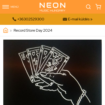
MENÜ


+36302529300
E-mail küldés »
»
Record Store Day 2024