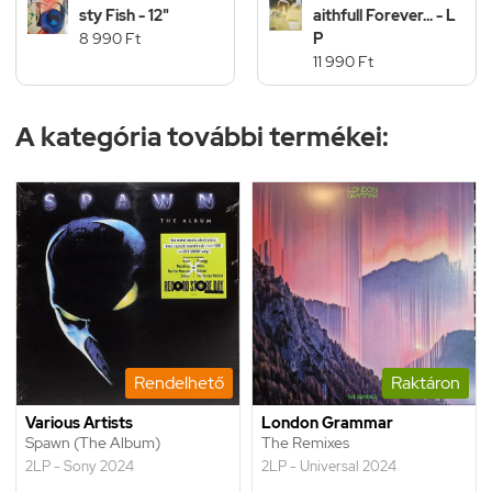
sty Fish - 12"
aithfull Forever... - L
8 990 Ft
P
11 990 Ft
A kategória további termékei:
Rendelhető
Raktáron
Various Artists
London Grammar
Spawn (The Album)
The Remixes
2LP - Sony 2024
2LP - Universal 2024