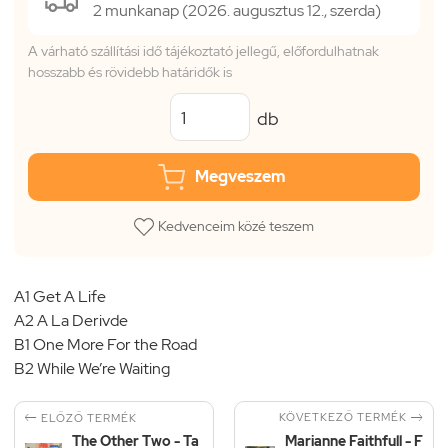
2 munkanap (2026. augusztus 12., szerda)
A várható szállítási idő tájékoztató jellegű, előfordulhatnak
hosszabb és rövidebb határidők is
db
Megveszem
Kedvenceim közé teszem
A1 Get A Life
A2 A La Derivde
B1 One More For the Road
B2 While We’re Waiting


KÖVETKEZŐ TERMÉK
ELŐZŐ TERMÉK
The Other Two - Ta
Marianne Faithfull - F