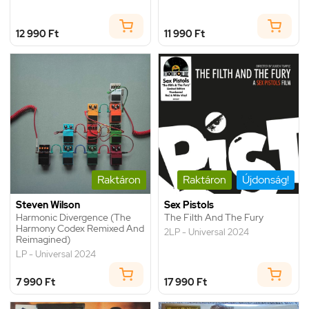
12 990 Ft
11 990 Ft
Raktáron
Raktáron
Újdonság!
Steven Wilson
Sex Pistols
Harmonic Divergence (The
The Filth And The Fury
Harmony Codex Remixed And
2LP - Universal 2024
Reimagined)
LP - Universal 2024
7 990 Ft
17 990 Ft