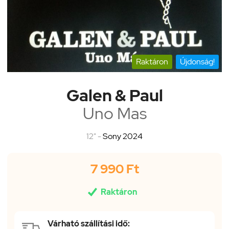
Raktáron
Újdonság!
Galen & Paul
Uno Mas
12" -
Sony 2024
7 990 Ft

Raktáron
Várható szállítási idő: