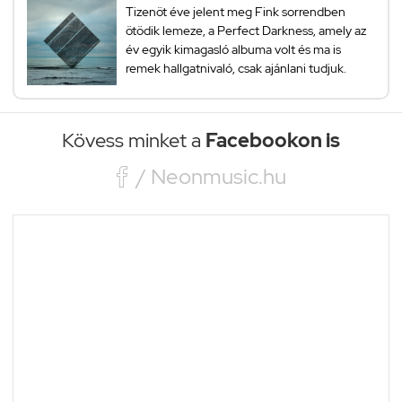
Tizenöt éve jelent meg Fink sorrendben
ötödik lemeze, a Perfect Darkness, amely az
év egyik kimagasló albuma volt és ma is
remek hallgatnivaló, csak ajánlani tudjuk.
Kövess minket a
Facebookon is

/ Neonmusic.hu