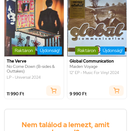
Raktáron
Újdonság!
Raktáron
Újdonság!
The Verve
Global Communication
No Come Down (B-sides &
Maiden Voyage
Outtakes)
12" EP - Music For Vinyl 2024
LP - Universal 2024
11 990 Ft
9 990 Ft
Nem találod a lemezt, amit