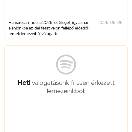
Hamarosan indul a 2026-os Sziget, így a mai
2026. 08. 06.
ajánlónkba az idei fesztiválon fellépő előadók
remek lemezeiből válogattu...
Heti
válogatásunk frissen érkezett
lemezeinkből: