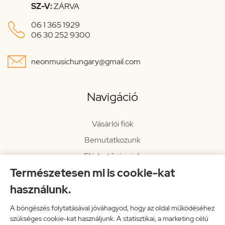
SZ-V:
ZÁRVA

06 1 365 1929
06 30 252 9300

neonmusichungary@gmail.com
Navigáció
Vásárlói fiók
Bemutatkozunk
Elérhetőségeink
Természetesen mi is cookie-kat
Hírlevél
használunk.
Rendelési információk
Impresszum
A böngészés folytatásával jóváhagyod, hogy az oldal működéséhez
szükséges cookie-kat használjunk. A statisztikai, a marketing célú
Vissza a főoldalra