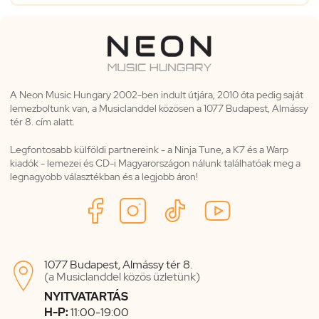
A Neon Music Hungary 2002-ben indult útjára, 2010 óta pedig saját
lemezboltunk van, a Musiclanddel közösen a 1077 Budapest, Almássy
tér 8. cím alatt.
Legfontosabb külföldi partnereink - a Ninja Tune, a K7 és a Warp
kiadók - lemezei és CD-i Magyarországon nálunk találhatóak meg a
legnagyobb választékban és a legjobb áron!
1077 Budapest, Almássy tér 8.

(a Musiclanddel közös üzletünk)
NYITVATARTÁS
H-P:
11:00-19:00